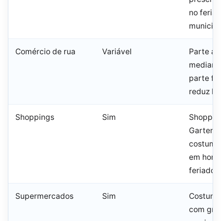
no feria
municipa
Comércio de rua
Variável
Parte ab
mediante
parte fe
reduz ho
Shoppings
Sim
Shopping
Garten 
costuma
em horár
feriado
Supermercados
Sim
Costuma
com gra