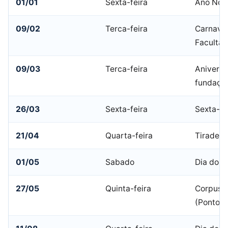
01/01
Sexta-feira
Ano Nov
09/02
Terca-feira
Carnaval
Facultat
09/03
Terca-feira
Aniversá
fundaçã
26/03
Sexta-feira
Sexta-fe
21/04
Quarta-feira
Tiradent
01/05
Sabado
Dia do T
27/05
Quinta-feira
Corpus C
(Ponto F