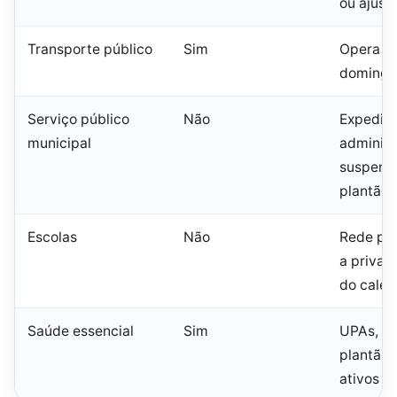
ou ajust
Transporte público
Sim
Opera e
domingo 
Serviço público
Não
Expedie
municipal
administ
suspens
plantão 
Escolas
Não
Rede púb
a priva
do calen
Saúde essencial
Sim
UPAs, ur
plantão 
ativos