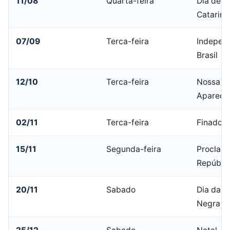
11/08
Quarta-feira
Dia de S
Catarina
07/09
Terca-feira
Indepen
Brasil
12/10
Terca-feira
Nossa Sr
Apareci
02/11
Terca-feira
Finados
15/11
Segunda-feira
Proclam
Repúbli
20/11
Sabado
Dia da C
Negra