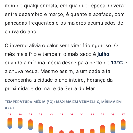
item de qualquer mala, em qualquer época. O verão,
entre dezembro e março, é quente e abafado, com
pancadas frequentes e os maiores acumulados de
chuva do ano.
O inverno alivia o calor sem virar frio rigoroso. O
mês mais frio e também o mais seco é
julho
,
quando a mínima média desce para perto de
13°C
e
a chuva recua. Mesmo assim, a umidade alta
acompanha a cidade o ano inteiro, herança da
proximidade do mar e da Serra do Mar.
TEMPERATURA MÉDIA (°C): MÁXIMA EM VERMELHO, MÍNIMA EM
AZUL
28
28
27
25
23
21
21
22
22
24
25
27