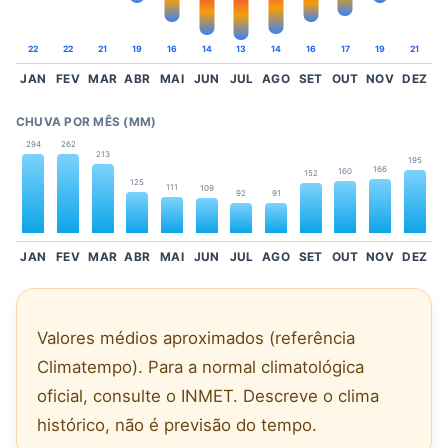
22
22
21
19
16
14
13
14
16
17
19
21
JAN
FEV
MAR
ABR
MAI
JUN
JUL
AGO
SET
OUT
NOV
DEZ
CHUVA POR MÊS (MM)
294
262
213
195
166
160
152
125
111
109
92
91
JAN
FEV
MAR
ABR
MAI
JUN
JUL
AGO
SET
OUT
NOV
DEZ
Valores médios aproximados (referência
Climatempo). Para a normal climatológica
oficial, consulte o INMET. Descreve o clima
histórico, não é previsão do tempo.