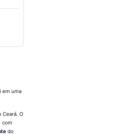
ai em uma
no Ceará. O
, com
nte
do