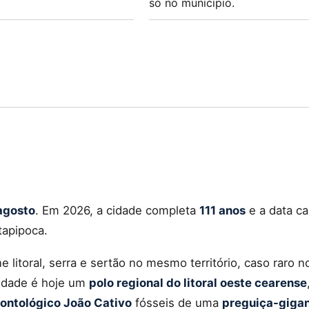
só no município.
agosto
. Em 2026, a cidade completa
111 anos
e a data c
tapipoca.
e litoral, serra e sertão no mesmo território, caso raro 
cidade é hoje um
polo regional do litoral oeste cearense
eontológico João Cativo
fósseis de uma
preguiça-giga