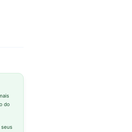
 mais
ão do
 seus