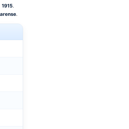
e
1915
.
earense
.