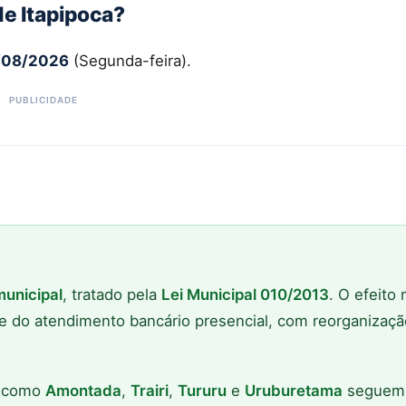
de Itapipoca?
/08/2026
(Segunda-feira).
municipal
, tratado pela
Lei Municipal 010/2013
. O efeito
 e do atendimento bancário presencial, com reorganizaç
os como
Amontada
,
Trairi
,
Tururu
e
Uruburetama
seguem