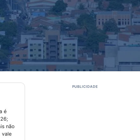
PUBLICIDADE
a é
026;
is não
 vale