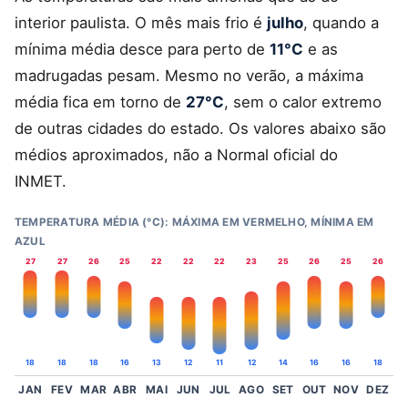
interior paulista. O mês mais frio é
julho
, quando a
mínima média desce para perto de
11°C
e as
madrugadas pesam. Mesmo no verão, a máxima
média fica em torno de
27°C
, sem o calor extremo
de outras cidades do estado. Os valores abaixo são
médios aproximados, não a Normal oficial do
INMET.
TEMPERATURA MÉDIA (°C): MÁXIMA EM VERMELHO, MÍNIMA EM
AZUL
27
27
26
25
22
22
22
23
25
26
25
26
18
18
18
16
13
12
11
12
14
16
16
18
JAN
FEV
MAR
ABR
MAI
JUN
JUL
AGO
SET
OUT
NOV
DEZ