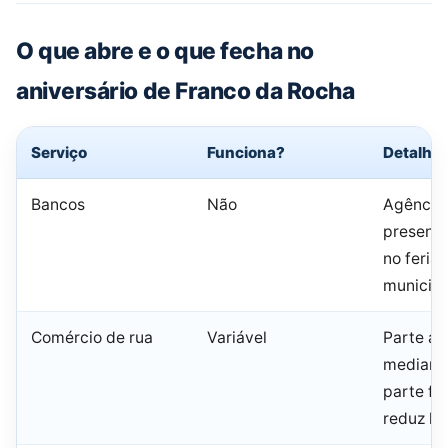
O que abre e o que fecha no
aniversário de Franco da Rocha
Serviço
Funciona?
Detalhe
Bancos
Não
Agência
presenci
no feria
municipa
Comércio de rua
Variável
Parte ab
mediante
parte fe
reduz ho