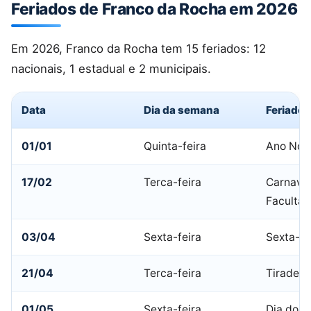
Feriados de Franco da Rocha em 2026
Em 2026, Franco da Rocha tem 15 feriados: 12
nacionais, 1 estadual e 2 municipais.
Data
Dia da semana
Feriado
01/01
Quinta-feira
Ano Nov
17/02
Terca-feira
Carnaval
Facultat
03/04
Sexta-feira
Sexta-fe
21/04
Terca-feira
Tiradent
01/05
Sexta-feira
Dia do T