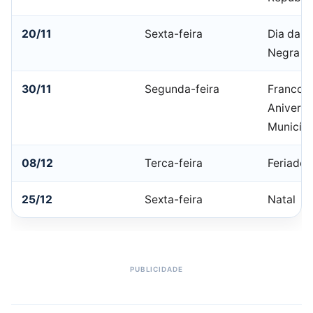
20/11
Sexta-feira
Dia da C
Negra
30/11
Segunda-feira
Franco 
Aniversá
Municípi
08/12
Terca-feira
Feriado 
25/12
Sexta-feira
Natal