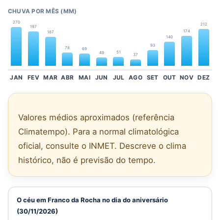
CHUVA POR MÊS (MM)
270
212
197
174
167
140
93
78
69
51
49
37
JAN
FEV
MAR
ABR
MAI
JUN
JUL
AGO
SET
OUT
NOV
DEZ
Valores médios aproximados (referência
Climatempo). Para a normal climatológica
oficial, consulte o INMET. Descreve o clima
histórico, não é previsão do tempo.
O céu em Franco da Rocha no dia do aniversário
(30/11/2026)