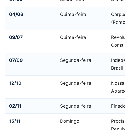
04/06
Quinta-feira
Corpus C
(Ponto F
09/07
Quinta-feira
Revoluç
Constitu
07/09
Segunda-feira
Indepen
Brasil
12/10
Segunda-feira
Nossa Sr
Apareci
02/11
Segunda-feira
Finados
15/11
Domingo
Proclam
Repúbli