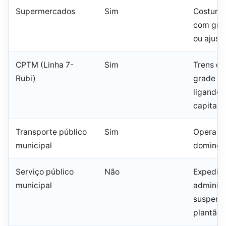
Supermercados
Sim
Costuma
com gra
ou ajust
CPTM (Linha 7-
Sim
Trens o
Rubi)
grade de
ligando 
capital
Transporte público
Sim
Opera e
municipal
domingo 
Serviço público
Não
Expedie
municipal
administ
suspens
plantão 