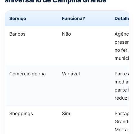
Serviço
Funciona?
Detalhe
Bancos
Não
Agência
presenci
no feria
municipa
Comércio de rua
Variável
Parte ab
mediante
parte fe
reduz ho
Shoppings
Sim
Partage
Grande e
Motta c