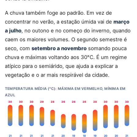
A chuva também foge ao padrão. Em vez de
concentrar no verão, a estação úmida vai de
março
a julho
, no outono e no começo do inverno, quando
caem os maiores volumes. O segundo semestre é
seco, com
setembro a novembro
somando pouca
chuva e máximas voltando aos 30°C. É um regime
atípico para o semiárido, que ajuda a explicar a
vegetação e o ar mais respirável da cidade.
TEMPERATURA MÉDIA (°C): MÁXIMA EM VERMELHO, MÍNIMA EM
AZUL
30
30
30
29
28
26
26
26
28
30
30
30
21
21
21
21
21
20
19
18
19
20
20
21