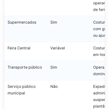
operar e
de feria
Supermercados
Sim
Costuma
com gra
ou ajust
Feira Central
Variável
Costuma
em horár
Transporte público
Sim
Opera e
domingo 
Serviço público
Não
Expedie
municipal
administ
suspens
plantão 