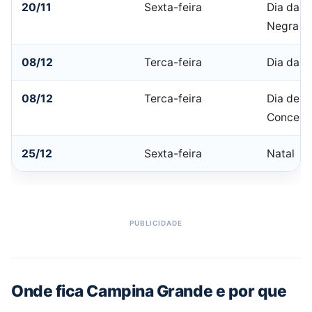
20/11
Sexta-feira
Dia da C
Negra
08/12
Terca-feira
Dia da J
08/12
Terca-feira
Dia de N
Conceiç
25/12
Sexta-feira
Natal
Onde fica Campina Grande e por que