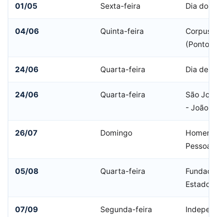
01/05
Sexta-feira
Dia do T
04/06
Quinta-feira
Corpus C
(Ponto F
24/06
Quarta-feira
Dia de S
24/06
Quarta-feira
São João
- João P
26/07
Domingo
Homenag
Pessoa
05/08
Quarta-feira
Fundaçã
Estado d
07/09
Segunda-feira
Indepen