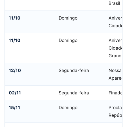
Brasil
11/10
Domingo
Aniversá
Cidade
11/10
Domingo
Aniversá
Cidade 
Grande
12/10
Segunda-feira
Nossa Sr
Apareci
02/11
Segunda-feira
Finados
15/11
Domingo
Proclam
Repúbli