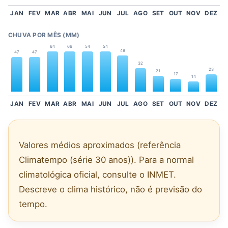
JAN
FEV
MAR
ABR
MAI
JUN
JUL
AGO
SET
OUT
NOV
DEZ
CHUVA POR MÊS (MM)
64
66
54
54
49
47
47
32
23
21
17
14
JAN
FEV
MAR
ABR
MAI
JUN
JUL
AGO
SET
OUT
NOV
DEZ
Valores médios aproximados (referência
Climatempo (série 30 anos)). Para a normal
climatológica oficial, consulte o INMET.
Descreve o clima histórico, não é previsão do
tempo.