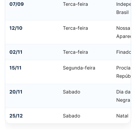
07/09
Terca-feira
Indepen
Brasil
12/10
Terca-feira
Nossa Sr
Apareci
02/11
Terca-feira
Finados
15/11
Segunda-feira
Proclam
Repúbli
20/11
Sabado
Dia da C
Negra
25/12
Sabado
Natal