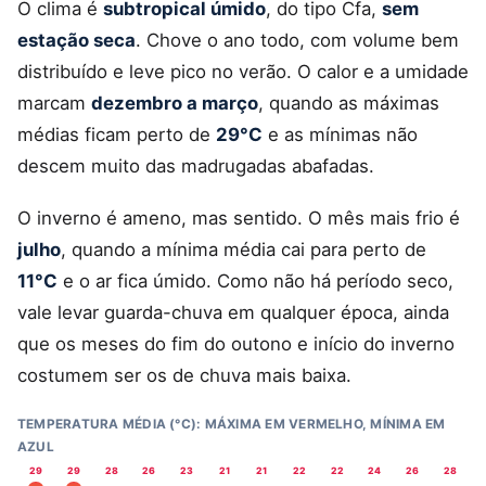
O clima é
subtropical úmido
, do tipo Cfa,
sem
estação seca
. Chove o ano todo, com volume bem
distribuído e leve pico no verão. O calor e a umidade
marcam
dezembro a março
, quando as máximas
médias ficam perto de
29°C
e as mínimas não
descem muito das madrugadas abafadas.
O inverno é ameno, mas sentido. O mês mais frio é
julho
, quando a mínima média cai para perto de
11°C
e o ar fica úmido. Como não há período seco,
vale levar guarda-chuva em qualquer época, ainda
que os meses do fim do outono e início do inverno
costumem ser os de chuva mais baixa.
TEMPERATURA MÉDIA (°C): MÁXIMA EM VERMELHO, MÍNIMA EM
AZUL
29
29
28
26
23
21
21
22
22
24
26
28