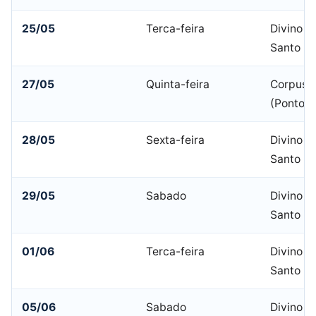
25/05
Terca-feira
Divino Es
Santo
27/05
Quinta-feira
Corpus C
(Ponto F
28/05
Sexta-feira
Divino Es
Santo
29/05
Sabado
Divino Es
Santo
01/06
Terca-feira
Divino Es
Santo
05/06
Sabado
Divino Es