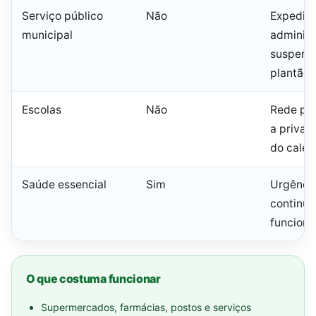
Serviço público
Não
Expedie
municipal
administ
suspens
plantão 
Escolas
Não
Rede púb
a priva
do calen
Saúde essencial
Sim
Urgência
continu
funcion
O que costuma funcionar
Supermercados, farmácias, postos e serviços