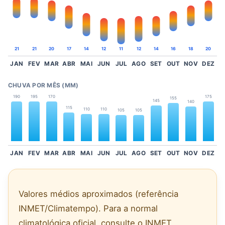
21
21
20
17
14
12
11
12
14
16
18
20
JAN
FEV
MAR
ABR
MAI
JUN
JUL
AGO
SET
OUT
NOV
DEZ
CHUVA POR MÊS (MM)
190
195
170
175
155
145
140
115
110
110
105
105
JAN
FEV
MAR
ABR
MAI
JUN
JUL
AGO
SET
OUT
NOV
DEZ
Valores médios aproximados (referência
INMET/Climatempo). Para a normal
climatológica oficial, consulte o INMET.