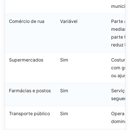
municipa
Comércio de rua
Variável
Parte ab
mediante
parte fe
reduz ho
Supermercados
Sim
Costuma
com gra
ou ajust
Farmácias e postos
Sim
Serviços
seguem 
Transporte público
Sim
Opera e
domingo 