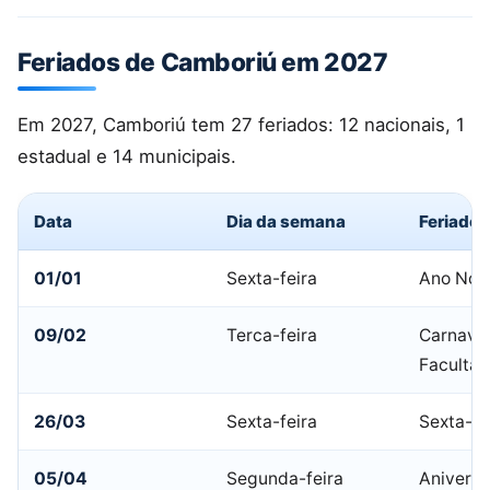
Feriados de Camboriú em 2027
Em 2027, Camboriú tem 27 feriados: 12 nacionais, 1
estadual e 14 municipais.
Data
Dia da semana
Feriado
01/01
Sexta-feira
Ano Nov
09/02
Terca-feira
Carnaval
Facultat
26/03
Sexta-feira
Sexta-fe
05/04
Segunda-feira
Aniversá