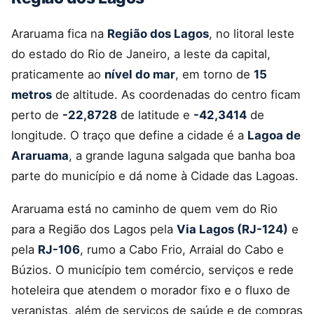
Araruama fica na
Região dos Lagos
, no litoral leste
do estado do Rio de Janeiro, a leste da capital,
praticamente ao
nível do mar
, em torno de
15
metros
de altitude. As coordenadas do centro ficam
perto de
-22,8728
de latitude e
-42,3414
de
longitude. O traço que define a cidade é a
Lagoa de
Araruama
, a grande laguna salgada que banha boa
parte do município e dá nome à Cidade das Lagoas.
Araruama está no caminho de quem vem do Rio
para a Região dos Lagos pela
Via Lagos (RJ-124)
e
pela
RJ-106
, rumo a Cabo Frio, Arraial do Cabo e
Búzios. O município tem comércio, serviços e rede
hoteleira que atendem o morador fixo e o fluxo de
veranistas, além de serviços de saúde e de compras