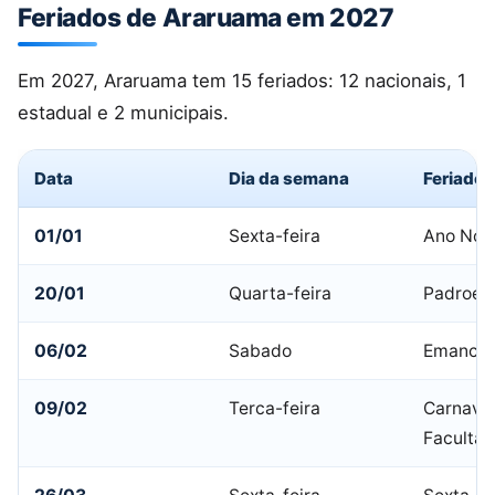
Feriados de Araruama em 2027
Em 2027, Araruama tem 15 feriados: 12 nacionais, 1
estadual e 2 municipais.
Data
Dia da semana
Feriado
01/01
Sexta-feira
Ano Nov
20/01
Quarta-feira
Padroeir
06/02
Sabado
Emancip
09/02
Terca-feira
Carnaval
Facultat