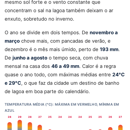
mesmo sol forte e o vento constante que
concentram o sal na lagoa também deixam o ar
enxuto, sobretudo no inverno.
O ano se divide em dois tempos. De
novembro a
março
chove mais, com pancadas de verão, e
dezembro é o mês mais úmido, perto de
193 mm
.
De
junho a agosto
o tempo seca, com chuva
mensal na casa dos
46 a 49 mm
. Calor é a regra
quase o ano todo, com máximas médias entre
24°C
e 29°C
, o que faz da cidade um destino de banho
de lagoa em boa parte do calendário.
TEMPERATURA MÉDIA (°C): MÁXIMA EM VERMELHO, MÍNIMA EM
AZUL
28
29
28
27
25
24
24
24
25
25
26
27