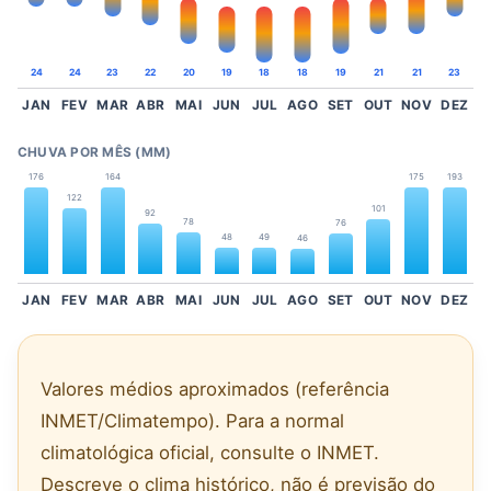
24
24
23
22
20
19
18
18
19
21
21
23
JAN
FEV
MAR
ABR
MAI
JUN
JUL
AGO
SET
OUT
NOV
DEZ
CHUVA POR MÊS (MM)
176
164
175
193
122
101
92
78
76
48
49
46
JAN
FEV
MAR
ABR
MAI
JUN
JUL
AGO
SET
OUT
NOV
DEZ
Valores médios aproximados (referência
INMET/Climatempo). Para a normal
climatológica oficial, consulte o INMET.
Descreve o clima histórico, não é previsão do