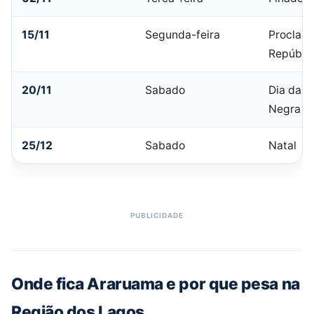
15/11
Segunda-feira
Proclam
Repúbli
20/11
Sabado
Dia da C
Negra
25/12
Sabado
Natal
Onde fica Araruama e por que pesa na
Região dos Lagos