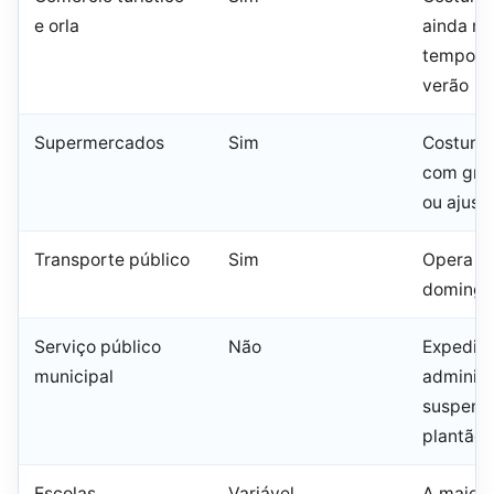
e orla
ainda ma
tempora
verão
Supermercados
Sim
Costuma
com gra
ou ajust
Transporte público
Sim
Opera e
domingo 
Serviço público
Não
Expedie
municipal
administ
suspens
plantão 
Escolas
Variável
A maiori