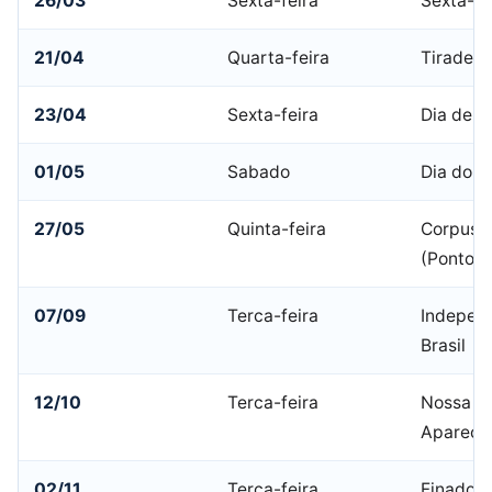
26/03
Sexta-feira
Sexta-fe
21/04
Quarta-feira
Tiradent
23/04
Sexta-feira
Dia de S
01/05
Sabado
Dia do T
27/05
Quinta-feira
Corpus C
(Ponto F
07/09
Terca-feira
Indepen
Brasil
12/10
Terca-feira
Nossa Sr
Apareci
02/11
Terca-feira
Finados