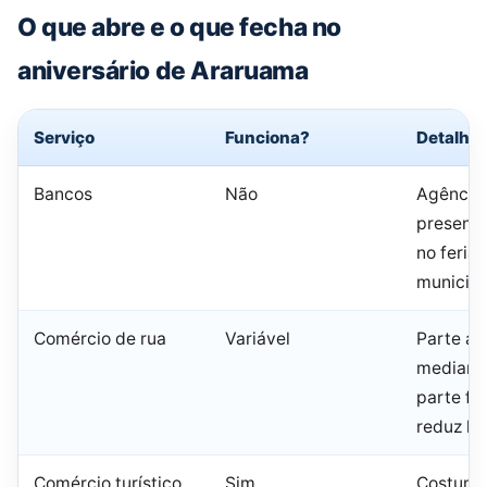
O que abre e o que fecha no
aniversário de Araruama
Serviço
Funciona?
Detalhe
Bancos
Não
Agência
presenci
no feria
municipa
Comércio de rua
Variável
Parte ab
mediante
parte fe
reduz ho
Comércio turístico
Sim
Costuma 