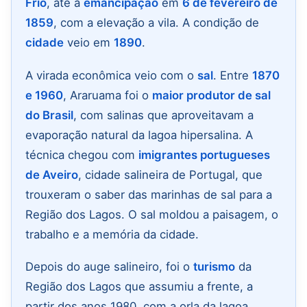
Frio
, até a
emancipação
em
6 de fevereiro de
1859
, com a elevação a vila. A condição de
cidade
veio em
1890
.
A virada econômica veio com o
sal
. Entre
1870
e 1960
, Araruama foi o
maior produtor de sal
do Brasil
, com salinas que aproveitavam a
evaporação natural da lagoa hipersalina. A
técnica chegou com
imigrantes portugueses
de Aveiro
, cidade salineira de Portugal, que
trouxeram o saber das marinhas de sal para a
Região dos Lagos. O sal moldou a paisagem, o
trabalho e a memória da cidade.
Depois do auge salineiro, foi o
turismo
da
Região dos Lagos que assumiu a frente, a
partir dos anos 1980, com a orla da lagoa