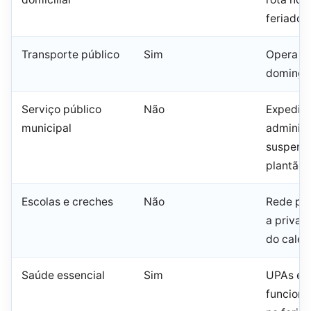
feriado
Transporte público
Sim
Opera e
domingo 
Serviço público
Não
Expedie
municipal
administ
suspens
plantão 
Escolas e creches
Não
Rede púb
a priva
do calen
Saúde essencial
Sim
UPAs e 
funciona