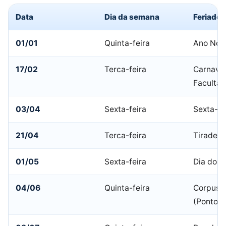
Data
Dia da semana
Feriado
01/01
Quinta-feira
Ano Nov
17/02
Terca-feira
Carnaval
Facultat
03/04
Sexta-feira
Sexta-fe
21/04
Terca-feira
Tiradent
01/05
Sexta-feira
Dia do T
04/06
Quinta-feira
Corpus C
(Ponto F