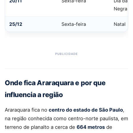
20/11
Sexta-feira
Dia da C
Negra
25/12
Sexta-feira
Natal
Onde fica Araraquara e por que
influencia a região
Araraquara fica no
centro do estado de São Paulo
,
na região conhecida como centro-norte paulista, em
terreno de planalto a cerca de
664 metros
de