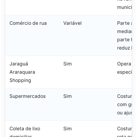
municipa
Comércio de rua
Variável
Parte ab
mediante
parte fe
reduz ho
Jaraguá
Sim
Opera em
Araraquara
especial
Shopping
Supermercados
Sim
Costuma
com gra
ou ajust
Coleta de lixo
Sim
Costuma 
domiciliar
rota nor