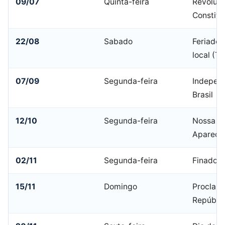
09/07
Quinta-feira
Revoluç
Constitu
22/08
Sabado
Feriado 
local (T
07/09
Segunda-feira
Indepen
Brasil
12/10
Segunda-feira
Nossa Sr
Apareci
02/11
Segunda-feira
Finados
15/11
Domingo
Proclam
Repúbli