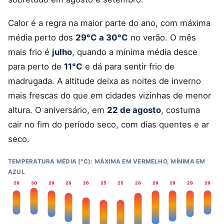
Calor é a regra na maior parte do ano, com máxima
média perto dos
29°C a 30°C
no verão. O mês
mais frio é
julho
, quando a mínima média desce
para perto de
11°C
e dá para sentir frio de
madrugada. A altitude deixa as noites de inverno
mais frescas do que em cidades vizinhas de menor
altura. O aniversário, em
22 de agosto
, costuma
cair no fim do período seco, com dias quentes e ar
seco.
TEMPERATURA MÉDIA (°C): MÁXIMA EM VERMELHO, MÍNIMA EM
AZUL
29
30
29
28
26
25
25
28
29
29
29
29