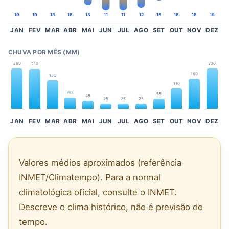
19
19
18
16
13
11
11
12
15
16
18
19
JAN
FEV
MAR
ABR
MAI
JUN
JUL
AGO
SET
OUT
NOV
DEZ
CHUVA POR MÊS (MM)
260
230
210
160
150
110
60
55
45
25
25
25
JAN
FEV
MAR
ABR
MAI
JUN
JUL
AGO
SET
OUT
NOV
DEZ
Valores médios aproximados (referência
INMET/Climatempo). Para a normal
climatológica oficial, consulte o INMET.
Descreve o clima histórico, não é previsão do
tempo.