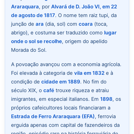
Araraquara
, por
Alvará de D. João VI, em 22
de agosto de 1817
. O nome tem raiz tupi, da
junção de
ara
(dia, sol) com
coara
(toca,
abrigo), e costuma ser traduzido como
lugar
onde o sol se recolhe
, origem do apelido
Morada do Sol.
A povoação avançou com a economia agrícola.
Foi elevada à categoria de
vila em 1832
e à
condição de
cidade em 1889
. No fim do
século XIX, o
café
trouxe riqueza e atraiu
imigrantes, em especial italianos. Em
1898
, os
próprios cafeicultores locais financiaram a
Estrada de Ferro Araraquara (EFA)
, ferrovia
erguida apenas com capital de fazendeiros da
região, episódio raro na história ferroviária do