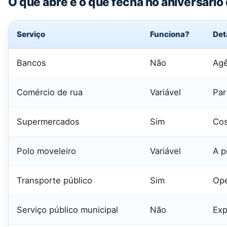
O que abre e o que fecha no aniversári
Serviço
Funciona?
Det
Bancos
Não
Agê
Comércio de rua
Variável
Par
Supermercados
Sim
Cos
Polo moveleiro
Variável
A p
Transporte público
Sim
Ope
Serviço público municipal
Não
Exp