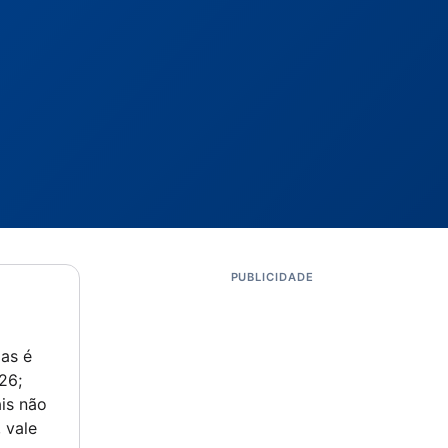
PUBLICIDADE
as é
26;
is não
 vale