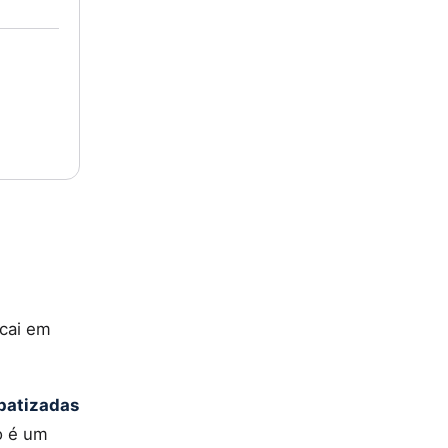
 cai em
 batizadas
o é um