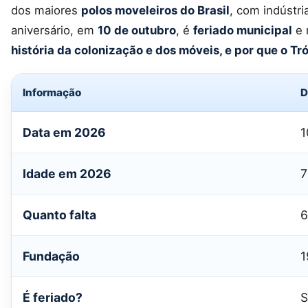
dos maiores
polos moveleiros do Brasil
, com indústri
aniversário, em
10 de outubro
, é
feriado municipal
e 
história da colonização e dos móveis, e por que o Tr
Informação
D
Data em 2026
1
Idade em 2026
7
Quanto falta
6
Fundação
1
É feriado?
S