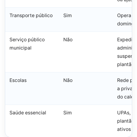
Transporte público
Sim
Opera e
domingo 
Serviço público
Não
Expedie
municipal
administ
suspens
plantão 
Escolas
Não
Rede púb
a priva
do calen
Saúde essencial
Sim
UPAs, ur
plantão 
ativos