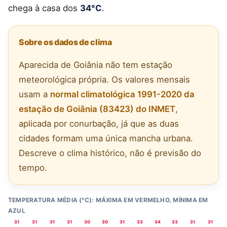
chega à casa dos
34°C
.
Sobre os dados de clima
Aparecida de Goiânia não tem estação
meteorológica própria. Os valores mensais
usam a
normal climatológica 1991-2020 da
estação de Goiânia (83423) do INMET
,
aplicada por conurbação, já que as duas
cidades formam uma única mancha urbana.
Descreve o clima histórico, não é previsão do
tempo.
TEMPERATURA MÉDIA (°C): MÁXIMA EM VERMELHO, MÍNIMA EM
AZUL
31
31
31
31
30
30
31
33
34
33
31
31