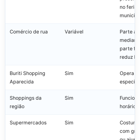
no feria
municipa
Comércio de rua
Variável
Parte ab
mediante
parte fe
reduz ho
Buriti Shopping
Sim
Opera em
Aparecida
especial
Shoppings da
Sim
Funcion
região
horário 
Supermercados
Sim
Costuma
com gra
ou ajust