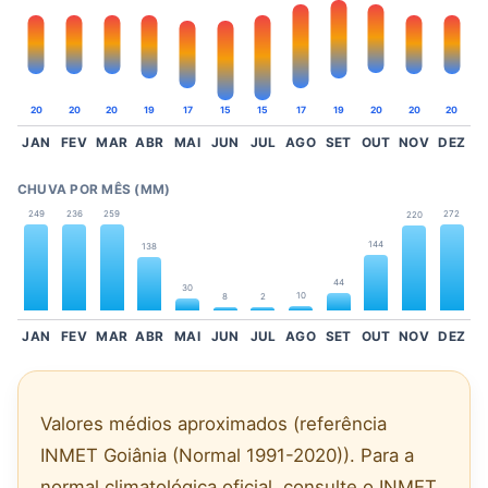
20
20
20
19
17
15
15
17
19
20
20
20
JAN
FEV
MAR
ABR
MAI
JUN
JUL
AGO
SET
OUT
NOV
DEZ
CHUVA POR MÊS (MM)
249
236
259
272
220
144
138
44
30
10
8
2
JAN
FEV
MAR
ABR
MAI
JUN
JUL
AGO
SET
OUT
NOV
DEZ
Valores médios aproximados (referência
INMET Goiânia (Normal 1991-2020)). Para a
normal climatológica oficial, consulte o INMET.