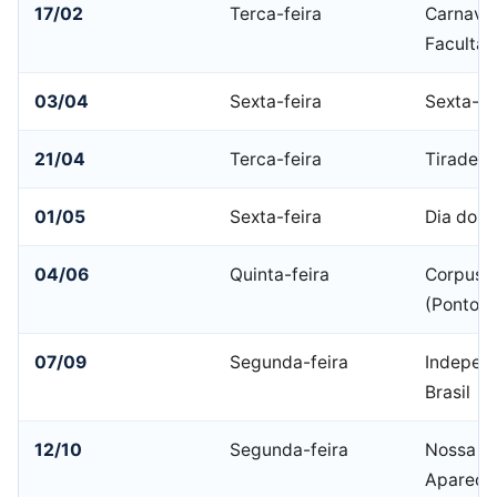
17/02
Terca-feira
Carnaval
Facultat
03/04
Sexta-feira
Sexta-fe
21/04
Terca-feira
Tiradent
01/05
Sexta-feira
Dia do T
04/06
Quinta-feira
Corpus C
(Ponto F
07/09
Segunda-feira
Indepen
Brasil
12/10
Segunda-feira
Nossa Sr
Apareci