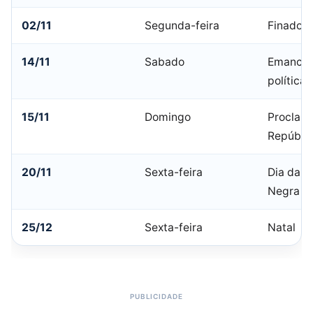
02/11
Segunda-feira
Finados
14/11
Sabado
Emancip
política
15/11
Domingo
Proclam
Repúbli
20/11
Sexta-feira
Dia da C
Negra
25/12
Sexta-feira
Natal