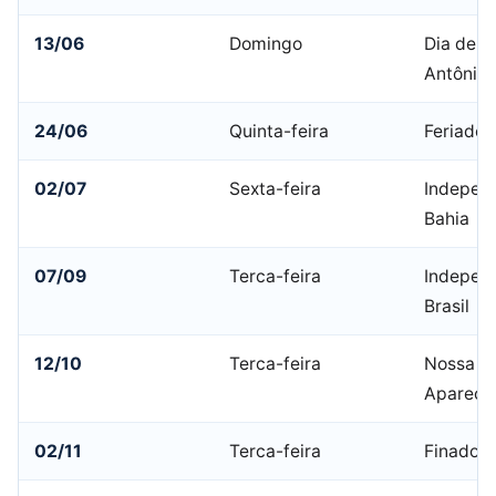
13/06
Domingo
Dia de S
Antônio
24/06
Quinta-feira
Feriado 
02/07
Sexta-feira
Indepen
Bahia
07/09
Terca-feira
Indepen
Brasil
12/10
Terca-feira
Nossa Sr
Apareci
02/11
Terca-feira
Finados