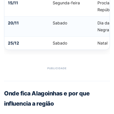
15/11
Segunda-feira
Proclam
Repúbli
20/11
Sabado
Dia da C
Negra
25/12
Sabado
Natal
Onde fica Alagoinhas e por que
influencia a região