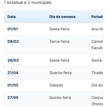
1 estadual e 2 municipais.
Data
Dia da semana
Feriado
01/01
Sexta-feira
Ano Nov
09/02
Terca-feira
Carnaval
Facultat
26/03
Sexta-feira
Sexta-fe
21/04
Quarta-feira
Tiradent
01/05
Sabado
Dia do T
27/05
Quinta-feira
Corpus C
(Ponto F