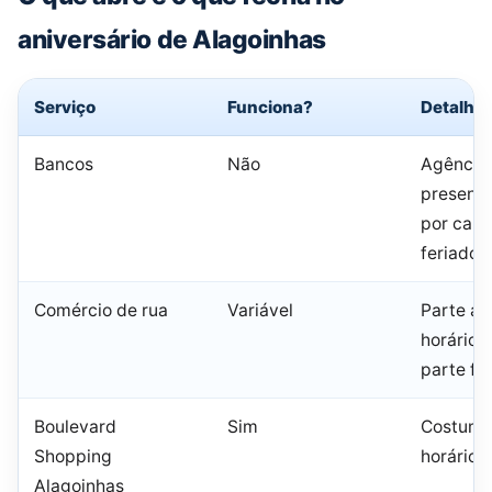
aniversário de Alagoinhas
Serviço
Funciona?
Detalhe
Bancos
Não
Agência
presenci
por caus
feriado 
Comércio de rua
Variável
Parte a
horário e
parte fe
Boulevard
Sim
Costuma
Shopping
horário 
Alagoinhas