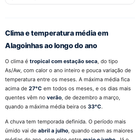
Clima e temperatura média em
Alagoinhas ao longo do ano
O clima é
tropical com estação seca
, do tipo
As/Aw, com calor o ano inteiro e pouca variação de
temperatura entre os meses. A máxima média fica
acima de
27°C
em todos os meses, e os dias mais
quentes vêm no
verão
, de dezembro a março,
quando a máxima média beira os
33°C
.
A chuva tem temporada definida. O período mais
úmido vai de
abril a julho
, quando caem as maiores
médias do ano, com pico entre
maio e junho
. Já o