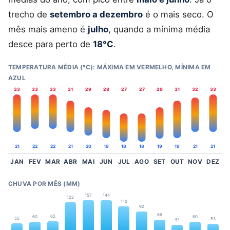
trecho de
setembro a dezembro
é o mais seco. O
mês mais ameno é
julho
, quando a mínima média
desce para perto de
18°C
.
TEMPERATURA MÉDIA (°C): MÁXIMA EM VERMELHO, MÍNIMA EM
AZUL
33
33
33
31
29
28
27
27
29
31
32
33
21
22
22
21
20
19
18
18
19
19
21
21
JAN
FEV
MAR
ABR
MAI
JUN
JUL
AGO
SET
OUT
NOV
DEZ
CHUVA POR MÊS (MM)
157
144
122
110
92
66
62
60
60
55
53
51