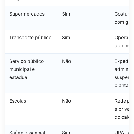
Supermercados
Sim
Costuma
com grad
Transporte público
Sim
Opera e
domingo 
Serviço público
Não
Expedie
municipal e
administ
estadual
suspens
plantão 
Escolas
Não
Rede púb
a priva
do calen
Saúde essencial
Sim
UPA, urg