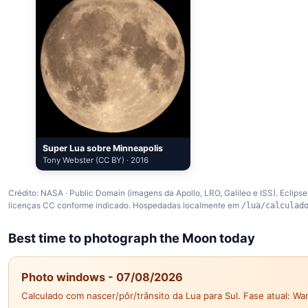
Super Lua sobre Minneapolis
Tony Webster (CC BY) · 2016
Crédito: NASA · Public Domain (imagens da Apollo, LRO, Galileo e ISS). Eclip
licenças CC conforme indicado. Hospedadas localmente em
/lua/calculad
Best time to photograph the Moon today
Photo windows - 07/08/2026
Calculado com nascer/pôr/trânsito da Lua para Sul. Fase atual: Wa