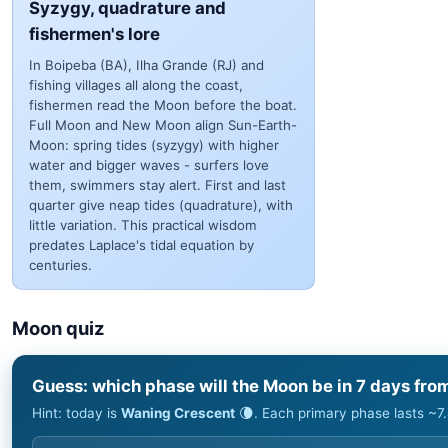
Syzygy, quadrature and
fishermen's lore
In Boipeba (BA), Ilha Grande (RJ) and
fishing villages all along the coast,
fishermen read the Moon before the boat.
Full Moon and New Moon align Sun-Earth-
Moon: spring tides (syzygy) with higher
water and bigger waves - surfers love
them, swimmers stay alert. First and last
quarter give neap tides (quadrature), with
little variation. This practical wisdom
predates Laplace's tidal equation by
centuries.
Moon quiz
Guess: which phase will the Moon be in 7 days fr
Hint: today is
Waning Crescent
🌘. Each primary phase lasts ~7