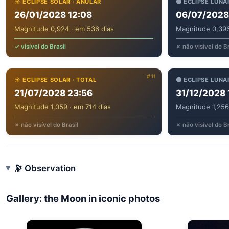
☀️ ECLIPSE SOLAR · ANULAR
🌑 ECLIPSE LUNA
26/01/2028 12:08
06/07/2028 
Magnitude 0,924 · em 536 dias
Magnitude 0,396
✓ visível do Brasil
✗ não visível do Br
#11
☀️ ECLIPSE SOLAR · TOTAL
🌑 ECLIPSE LUNA
21/07/2028 23:56
31/12/2028 
Magnitude 1,059 · em 714 dias
Magnitude 1,256
✗ não visível do Brasil
✗ não visível do Br
🔭 Observation
Gallery: the Moon in iconic photos