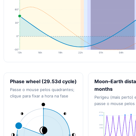
60°
30°
0°
-30°
13h
16h
19h
22h
01h
04h
Phase wheel (29.53d cycle)
Moon–Earth dista
months
Passe o mouse pelos quadrantes;
clique para fixar a hora na fase
Perigeu (mais perto) 
passe o mouse pelos
🌑
410k
🌘
🌒
405k
390k
🌘
385k
🌗
🌓