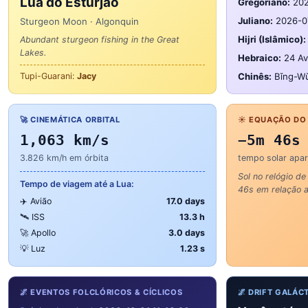
Lua do Esturjão
Gregoriano:
202
Juliano:
2026-0
Sturgeon Moon · Algonquin
Hijri (Islâmico):
Abundant sturgeon fishing in the Great
Lakes.
Hebraico:
24 Av
Tupi-Guarani:
Jacy
Chinês:
Bǐng-Wǔ
🚀 CINEMÁTICA ORBITAL
☀️ EQUAÇÃO DO
1,063 km/s
−5m 46s
3.826 km/h em órbita
tempo solar apa
Sol no relógio d
Tempo de viagem até a Lua:
46s em relação a
✈️ Avião
17.0 days
🛰️ ISS
13.3 h
🚀 Apollo
3.0 days
💡 Luz
1.23 s
🌌 EVENTOS FOLCLÓRICOS & CÍCLICOS
🌌 DRIFT GALÁC