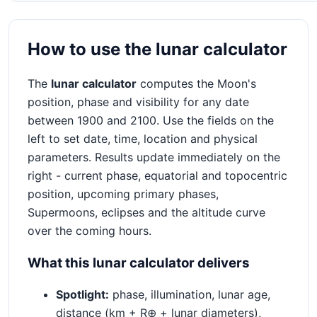
11:43
07T15:43:17Z
07/08
2026-08-
43,4
269,9
60,0
Dia
How to use the lunar calculator
12:13
07T16:13:17Z
07/08
2026-08-
37,8
274,4
63,5
Dia
The
lunar calculator
computes the Moon's
12:43
07T16:43:17Z
position, phase and visibility for any date
07/08
2026-08-
32,3
278,6
65,7
Dia
between 1900 and 2100. Use the fields on the
13:13
07T17:13:17Z
left to set date, time, location and physical
07/08
2026-08-
26,9
282,7
66,3
Dia
parameters. Results update immediately on the
13:43
07T17:43:17Z
right - current phase, equatorial and topocentric
07/08
2026-08-
position, upcoming primary phases,
21,6
286,7
65,1
Dia
14:13
07T18:13:17Z
Supermoons, eclipses and the altitude curve
07/08
2026-08-
over the coming hours.
16,3
290,7
62,3
Dia
14:43
07T18:43:17Z
What this lunar calculator delivers
07/08
2026-08-
11,3
294,8
58,5
Dia
15:13
07T19:13:17Z
Spotlight:
phase, illumination, lunar age,
07/08
2026-08-
6,5
299,1
53,9
Dia
distance (km + R⊕ + lunar diameters),