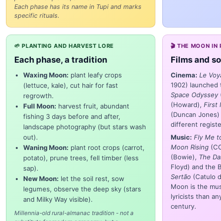
Each phase has its name in Tupi and marks
specific rituals.
🌱 PLANTING AND HARVEST LORE
🎬 THE MOON IN
Each phase, a tradition
Films and so
Waxing Moon:
plant leafy crops
Cinema:
Le Voy
1902) launched 
(lettuce, kale), cut hair for fast
Space Odyssey
regrowth.
(Howard),
First
Full Moon:
harvest fruit, abundant
(Duncan Jones) r
fishing 3 days before and after,
different registe
landscape photography (but stars wash
out).
Music:
Fly Me t
Moon Rising
(CC
Waning Moon:
plant root crops (carrot,
(Bowie),
The Da
potato), prune trees, fell timber (less
Floyd) and the B
sap).
Sertão
(Catulo d
New Moon:
let the soil rest, sow
Moon is the mus
legumes, observe the deep sky (stars
lyricists than a
and Milky Way visible).
century.
Millennia-old rural-almanac tradition - not a