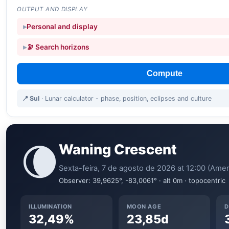
OUTPUT AND DISPLAY
Personal and display
🔭 Search horizons
Compute
📍 Sul
· Lunar calculator - phase, position, eclipses and culture
🌘
Waning Crescent
Sexta-feira, 7 de agosto de 2026 at 12:00 (Ame
Observer: 39,9625°, -83,0061° · alt 0m · topocentric
ILLUMINATION
MOON AGE
D
32,49%
23,85d