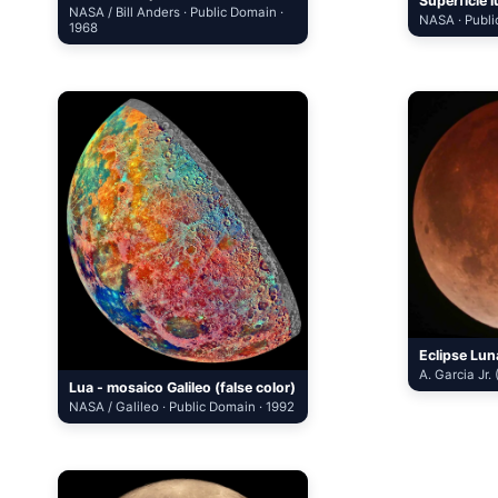
Superfície l
NASA / Bill Anders · Public Domain ·
NASA · Publi
1968
Eclipse Lun
A. Garcia Jr.
Lua - mosaico Galileo (false color)
NASA / Galileo · Public Domain · 1992