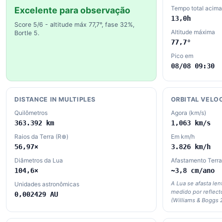
Tempo total acima
Excelente para observação
13,0h
Score 5/6 - altitude máx 77,7°, fase 32%,
Altitude máxima
Bortle 5.
77,7°
Pico em
08/08 09:30
DISTANCE IN MULTIPLES
ORBITAL VELO
Quilômetros
Agora (km/s)
363.392 km
1,063 km/s
Raios da Terra (R⊕)
Em km/h
56,97×
3.826 km/h
Diâmetros da Lua
Afastamento Terr
104,6×
~3,8 cm/ano
A Lua se afasta le
Unidades astronômicas
medido por reflect
0,002429 AU
(Williams & Boggs 