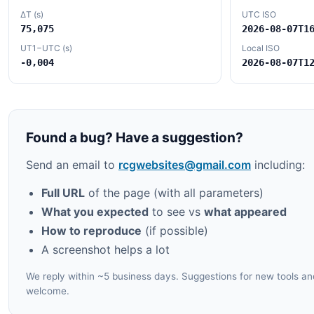
72,8
142,5
11,4
Dia
07:43
07T11:43:17Z
ΔT (s)
UTC ISO
75,075
2026-08-07T1
07/08
2026-08-
75,4
164,7
17,1
Dia
UT1−UTC (s)
Local ISO
08:13
07T12:13:17Z
-0,004
2026-08-07T1
07/08
2026-08-
75,7
191,2
22,8
Dia
08:43
07T12:43:17Z
07/08
2026-08-
73,5
214,8
28,6
Dia
09:13
07T13:13:17Z
Found a bug? Have a suggestion?
07/08
2026-08-
69,7
231,8
34,3
Dia
Send an email to
rcgwebsites@gmail.com
including:
09:43
07T13:43:17Z
07/08
2026-08-
Full URL
of the page (with all parameters)
65,0
243,7
39,9
Dia
10:13
07T14:13:17Z
What you expected
to see vs
what appeared
07/08
2026-08-
How to reproduce
(if possible)
59,8
252,4
45,5
Dia
10:43
07T14:43:17Z
A screenshot helps a lot
07/08
2026-08-
54,4
259,3
50,8
Dia
We reply within ~5 business days. Suggestions for new tools a
11:13
07T15:13:17Z
welcome.
07/08
2026-08-
48,9
264,9
55,7
Dia