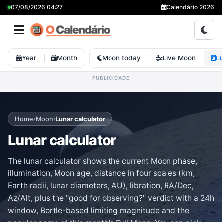
07/08/2026 04:27
Calendário 2026
Year
Month
Moon today
Live Moon
L
›
›
Home
Moon
Lunar calculator
Lunar calculator
The lunar calculator shows the current Moon phase,
illumination, Moon age, distance in four scales (km,
Earth radii, lunar diameters, AU), libration, RA/Dec,
Az/Alt, plus the "good for observing?" verdict with a 24h
window, Bortle-based limiting magnitude and the