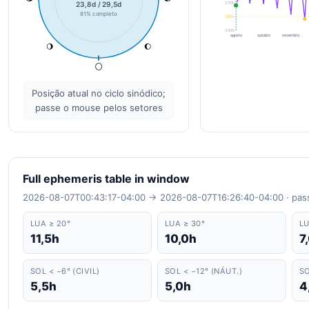
23,8d / 29,5d
370k
81% completo
360k
350k
agosto
outubro
novembro
🌖
🌔
🌕
Posição atual no ciclo sinódico;
passe o mouse pelos setores
Full ephemeris table in window
2026-08-07T00:43:17-04:00 → 2026-08-07T16:26:40-04:00 · pass
LUA ≥ 20°
LUA ≥ 30°
LU
11,5h
10,0h
7
SOL < −6° (CIVIL)
SOL < −12° (NÁUT.)
SO
5,5h
5,0h
4