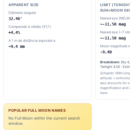
APPARENT SIZE
LIMIT (TONIGH
SUN+MOON GE
Diâmetro angular
Naked eye (NELM, 
32,46'
~-11,50 mag
Comparado à média (31,1')
Naked eye (~7 mm 
+4,4%
~-11,50 mag
A 1 m de distância equivale a
Moon magnitude 
~9,4 mm
-9,40
Breakdown:
Sky 4,
Twilight 4,00 · Ext
Schaefer 1990 simp
altitude + extinctio
also accounts for 
magnification and 
here.
POPULAR FULL MOON NAMES
No Full Moon within the current search
window.