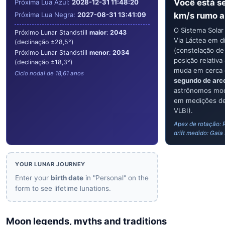
Você está s
Próxima Lua Azul:
2028-12-31 11:48:20
Próxima Lua Negra:
2027-08-31 13:41:09
km/s rumo 
O Sistema Solar 
Próximo Lunar Standstill
maior
:
2043
Via Láctea em d
(declinação ±28,5°)
(constelação d
Próximo Lunar Standstill
menor
:
2034
posição relativa
(declinação ±18,3°)
muda em cerca
Ciclo nodal de 18,61 anos
segundo de arc
astrônomos mode
em medições de 
VLBI).
Apex de rotação: R
drift medido: Gaia
YOUR LUNAR JOURNEY
Enter your
birth date
in "Personal" on the
form to see lifetime lunations.
Moon legends, myths and traditions