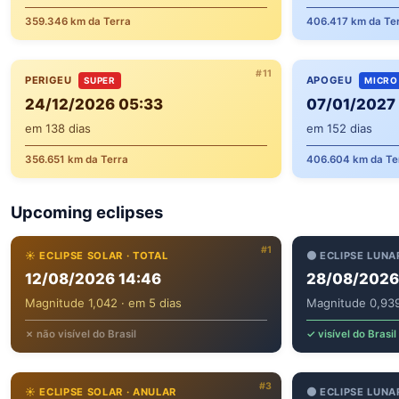
359.346 km da Terra
406.417 km da Te
#11
PERIGEU
APOGEU
SUPER
MICRO
24/12/2026 05:33
07/01/2027
em 138 dias
em 152 dias
356.651 km da Terra
406.604 km da Te
Upcoming eclipses
#1
☀️ ECLIPSE SOLAR · TOTAL
🌑 ECLIPSE LUNA
12/08/2026 14:46
28/08/2026 
Magnitude 1,042 · em 5 dias
Magnitude 0,939
✗ não visível do Brasil
✓ visível do Brasil
#3
☀️ ECLIPSE SOLAR · ANULAR
🌑 ECLIPSE LUNA