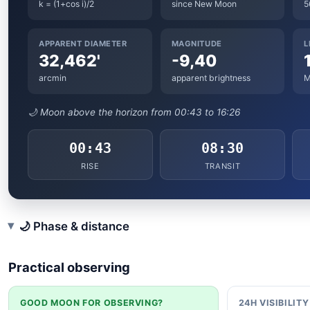
k = (1+cos i)/2
since New Moon
5
APPARENT DIAMETER
MAGNITUDE
L
32,462'
-9,40
arcmin
apparent brightness
M
🌙 Moon above the horizon from 00:43 to 16:26
00:43
08:30
RISE
TRANSIT
🌙 Phase & distance
Practical observing
GOOD MOON FOR OBSERVING?
24H VISIBILIT