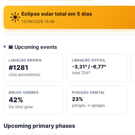
☀️
Eclipse solar total em 5 dias
12/08/2026 14:46
📅 Upcoming events
LUNAÇÃO BROWN
LIBRAÇÃO ÓPTICA
#1281
-3,31° / -6,77°
total 7,54°
ciclo astronômico
BRILHO CINÉREO
POSIÇÃO ORBITAL
42%
23%
perigeu → apogeu
Da Vinci glow
Upcoming primary phases