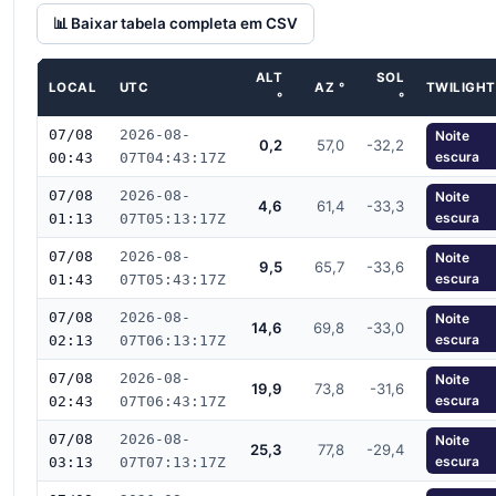
📊 Baixar tabela completa em CSV
ALT
SOL
LOCAL
UTC
AZ °
TWILIGHT
°
°
07/08
2026-08-
Noite
0,2
57,0
-32,2
escura
00:43
07T04:43:17Z
07/08
2026-08-
Noite
4,6
61,4
-33,3
escura
01:13
07T05:13:17Z
07/08
2026-08-
Noite
9,5
65,7
-33,6
escura
01:43
07T05:43:17Z
07/08
2026-08-
Noite
14,6
69,8
-33,0
escura
02:13
07T06:13:17Z
07/08
2026-08-
Noite
19,9
73,8
-31,6
escura
02:43
07T06:43:17Z
07/08
2026-08-
Noite
25,3
77,8
-29,4
escura
03:13
07T07:13:17Z