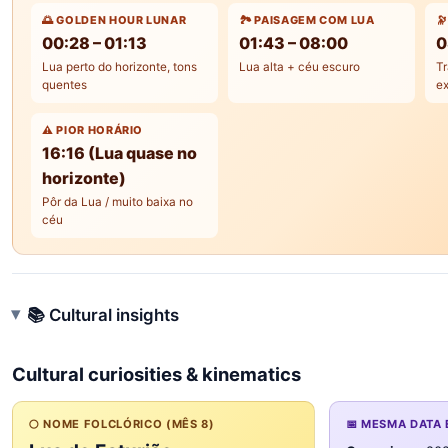
🌅 GOLDEN HOUR LUNAR
🏞️ PAISAGEM COM LUA

00:28 – 01:13
01:43 – 08:00
0
Lua perto do horizonte, tons
Lua alta + céu escuro
Tr
quentes
ex
⚠️ PIOR HORÁRIO
16:16 (Lua quase no
horizonte)
Pôr da Lua / muito baixa no
céu
📚 Cultural insights
Cultural curiosities & kinematics
🌕 NOME FOLCLÓRICO (MÊS 8)
📅 MESMA DATA