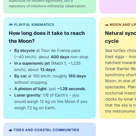
substitute for modern agronomy, but a
repository of intuitions refined by observation.
🚲 PLAYFUL KINEMATICS
🐢 MOON AND L
How long does it take to reach
Natural sync
the Moon?
cycle
By bicycle
at Tour de France pace
Sea turtles choo
their eggs - mo
(~40 km/h): about
400 days
non-stop.
hatched towards
In a supersonic jet
(Mach 1, ~1,235
Great Barrier R
km/h): about
13 days
.
synchrony short
By car
at 100 km/h: roughly
160 days
Moon, in one of
without stopping.
spectacles. Pla
A photon of light
: just
~1.28 seconds
.
nocturnal insects
Lunar gravity:
1/6 of Earth's - you
clocks by lunar 
would weigh 12 kg on the Moon if you
that the sky is n
weigh 72 kg on Earth.
the metronome o
🌊 TIDES AND COASTAL COMMUNITIES