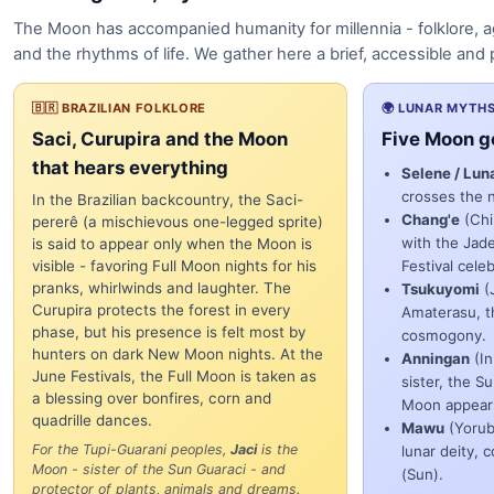
The Moon has accompanied humanity for millennia - folklore, ag
and the rhythms of life. We gather here a brief, accessible and p
🇧🇷 BRAZILIAN FOLKLORE
🌍 LUNAR MYTH
Saci, Curupira and the Moon
Five Moon g
that hears everything
Selene / Lun
crosses the ni
In the Brazilian backcountry, the Saci-
Chang'e
(Chi
pererê (a mischievous one-legged sprite)
with the Jad
is said to appear only when the Moon is
visible - favoring Full Moon nights for his
Festival cele
pranks, whirlwinds and laughter. The
Tsukuyomi
(J
Curupira protects the forest in every
Amaterasu, t
phase, but his presence is felt most by
cosmogony.
hunters on dark New Moon nights. At the
Anningan
(In
June Festivals, the Full Moon is taken as
sister, the S
a blessing over bonfires, corn and
Moon appear
quadrille dances.
Mawu
(Yorub
For the Tupi-Guarani peoples,
Jaci
is the
lunar deity, 
Moon - sister of the Sun Guaraci - and
(Sun).
protector of plants, animals and dreams.