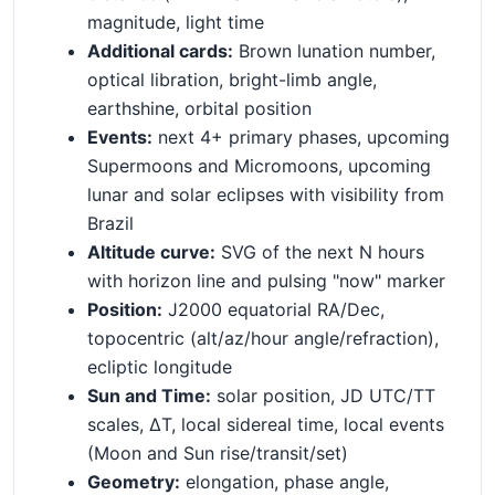
15:43
07T19:43:17Z
magnitude, light time
07/08
2026-08-
Additional cards:
Brown lunation number,
1,9
303,5
48,8
Dia
16:13
07T20:13:17Z
optical libration, bright-limb angle,
07/08
2026-08-
earthshine, orbital position
0,2
305,5
46,4
Dia
16:26
07T20:26:40Z
Events:
next 4+ primary phases, upcoming
Supermoons and Micromoons, upcoming
lunar and solar eclipses with visibility from
Brazil
Altitude curve:
SVG of the next N hours
with horizon line and pulsing "now" marker
Position:
J2000 equatorial RA/Dec,
topocentric (alt/az/hour angle/refraction),
ecliptic longitude
Sun and Time:
solar position, JD UTC/TT
scales, ΔT, local sidereal time, local events
(Moon and Sun rise/transit/set)
Geometry:
elongation, phase angle,