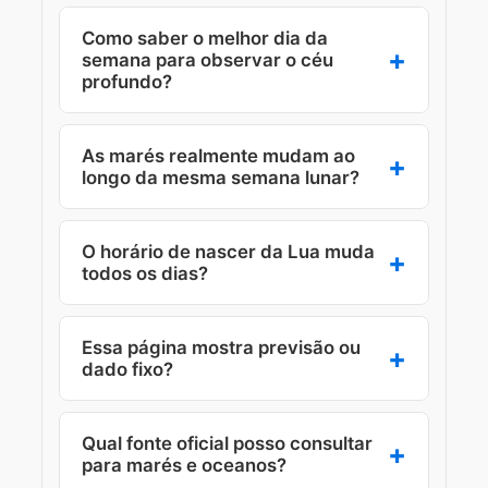
A fase astronômica é a mesma, mas
Como saber o melhor dia da
horários de nascer e pôr variam por
semana para observar o céu
profundo?
localidade e fuso.
Em geral, os melhores dias são os de
As marés realmente mudam ao
menor iluminação lunar na tabela
longo da mesma semana lunar?
semanal, porque o céu fica mais
escuro e com mais contraste.
Sim. A combinação entre fase lunar e
O horário de nascer da Lua muda
posição relativa com o Sol altera a
todos os dias?
amplitude de maré durante a semana.
Na prática, sim. A Lua avança na órbita
Essa página mostra previsão ou
diariamente e isso desloca os horários
dado fixo?
de visibilidade.
Mostra agenda dinâmica dos próximos
Qual fonte oficial posso consultar
7 dias com fase estimada, iluminação e
para marés e oceanos?