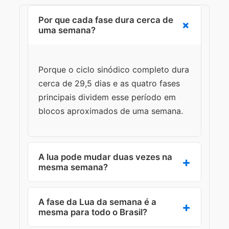
Por que cada fase dura cerca de
uma semana?
Porque o ciclo sinódico completo dura
cerca de 29,5 dias e as quatro fases
principais dividem esse período em
blocos aproximados de uma semana.
A lua pode mudar duas vezes na
mesma semana?
Pode. Em algumas semanas há duas
A fase da Lua da semana é a
viradas principais, dependendo da
mesma para todo o Brasil?
posição da data dentro do ciclo lunar.