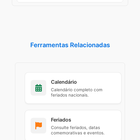
horários calculados para a localidade
selecionada.
A NOAA é uma das principais
referências oficiais para marés,
correntes e dados oceanográficos.
Ferramentas Relacionadas
Calendário
Calendário completo com
feriados nacionais.
Feriados
Consulte feriados, datas
comemorativas e eventos.