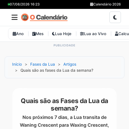
07/08/2026 16:23
Calendário 2026
Ano
Mes
Lua Hoje
Lua ao Vivo
Calcu
Início
Fases da Lua
Artigos
Quais são as fases da Lua da semana?
Quais são as Fases da Lua da
semana?
Nos próximos 7 dias, a Lua transita de
Waning Crescent para Waxing Crescent,