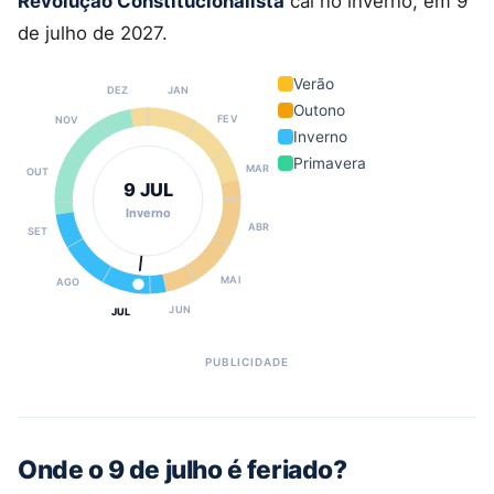
Revolução Constitucionalista
cai no inverno, em 9
de julho de 2027.
Verão
DEZ
JAN
Outono
FEV
NOV
Inverno
Primavera
MAR
OUT
9 JUL
Inverno
ABR
SET
MAI
AGO
JUN
JUL
Onde o 9 de julho é feriado?