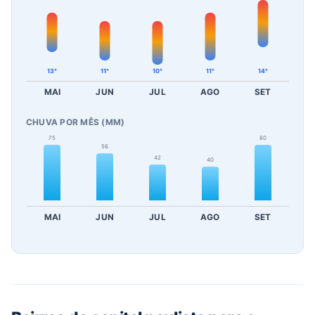
13°
11°
10°
11°
14°
MAI
JUN
JUL
AGO
SET
CHUVA POR MÊS (MM)
75
80
56
42
40
MAI
JUN
JUL
AGO
SET