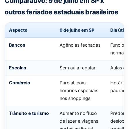
Comparativo: 9 de julho em SP x
outros feriados estaduais brasileiros
Aspecto
9 de julho em SP
Dia útil
Bancos
Agências fechadas
Funcion
normal
Escolas
Sem aula regular
Aulas e 
Comércio
Parcial, com
Horário 
horários especiais
padrão
nos shoppings
Trânsito e turismo
Aumento no fluxo
Predomí
de lazer e viagens
desloca
curtas ao litoral
trabalho