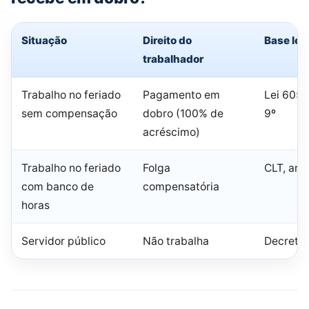
Situação
Direito do
Base leg
trabalhador
Trabalho no feriado
Pagamento em
Lei 605/
sem compensação
dobro (100% de
9º
acréscimo)
Trabalho no feriado
Folga
CLT, art.
com banco de
compensatória
horas
Servidor público
Não trabalha
Decreto 