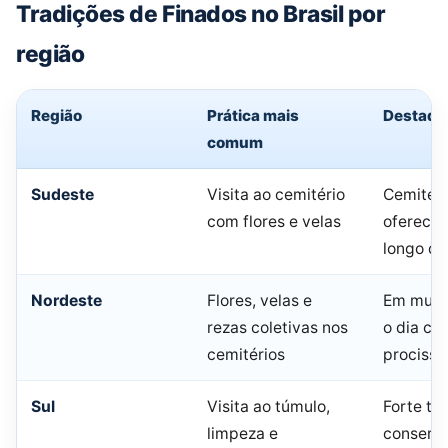
Tradições de Finados no Brasil por
região
Região
Prática mais
Destaqu
comum
Sudeste
Visita ao cemitério
Cemitéri
com flores e velas
oferece
longo do
Nordeste
Flores, velas e
Em muita
rezas coletivas nos
o dia c
cemitérios
procissã
Sul
Visita ao túmulo,
Forte tr
limpeza e
conserv