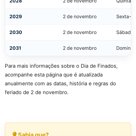
2028
2 de novembro
Quinta-f
2029
2 de novembro
Sexta-fe
2030
2 de novembro
Sábado
2031
2 de novembro
Doming
Para mais informações sobre o Dia de Finados,
acompanhe esta página que é atualizada
anualmente com as datas, história e regras do
feriado de 2 de novembro.
Sabia que?