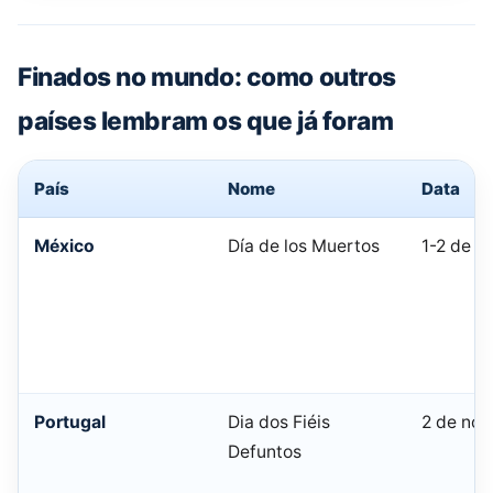
Finados no mundo: como outros
países lembram os que já foram
País
Nome
Data
México
Día de los Muertos
1-2 de 
Portugal
Dia dos Fiéis
2 de no
Defuntos