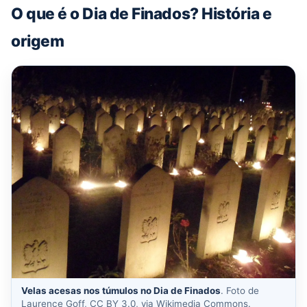
O que é o Dia de Finados? História e
origem
Velas acesas nos túmulos no Dia de Finados
. Foto de
Laurence Goff, CC BY 3.0, via Wikimedia Commons.