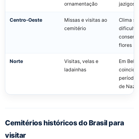
ornamentação
jazigos
Centro-Oeste
Missas e visitas ao
Clima s
cemitério
dificulta
conserv
flores
Norte
Visitas, velas e
Em Belé
ladainhas
coincid
período 
de Naza
Cemitérios históricos do Brasil para
visitar