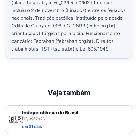
(planalto.gov.br/ccivil_03/leis/l0662.htm), que
incluiu o 2 de novembro (Finados) entre os feriados
nacionais. Tradição católica: instituída pelo abade
Odilo de Cluny em 998 d.C. CNBB (cnbb.org.br):
orientações litúrgicas para o dia. Funcionamento
bancário: Febraban (febraban.org.br). Direitos
trabalhistas: TST (tst.jus.br) e Lei 605/1949.
Veja também
Independência do Brasil
🇧🇷
07/09/2026
em 31 dias