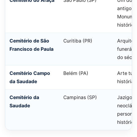
Cemitério do Araçá
São Paulo (SP)
Um dos 
antigos 
Monume
histórico
Cemitério de São
Curitiba (PR)
Arquitet
Francisco de Paula
funerári
do sécul
Cemitério Campo
Belém (PA)
Arte tum
da Saudade
história
Cemitério da
Campinas (SP)
Jazigos
Saudade
neocláss
persona
histórica