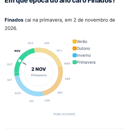
Em que época do ano cai o Finados?
Finados
cai na primavera, em 2 de novembro de
2026.
Verão
DEZ
JAN
Outono
FEV
NOV
Inverno
Primavera
MAR
OUT
2 NOV
Primavera
ABR
SET
MAI
AGO
JUN
JUL