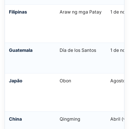
Filipinas
Araw ng mga Patay
1 de no
Guatemala
Día de los Santos
1 de no
Japão
Obon
Agosto (
China
Qingming
Abril (va