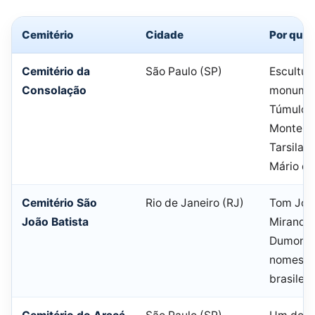
Cemitério
Cidade
Por que v
Cemitério da
São Paulo (SP)
Escultur
Consolação
monumen
Túmulos
Monteiro
Tarsila 
Mário d
Cemitério São
Rio de Janeiro (RJ)
Tom Job
João Batista
Miranda,
Dumont 
nomes da
brasileir