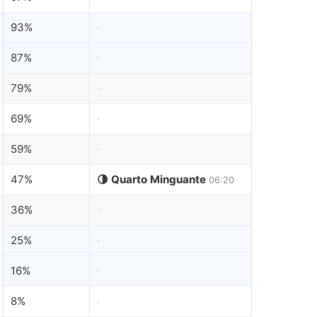
93%
·
87%
·
79%
·
69%
·
59%
·
47%
🌗 Quarto Minguante
06:20
36%
·
25%
·
16%
·
8%
·