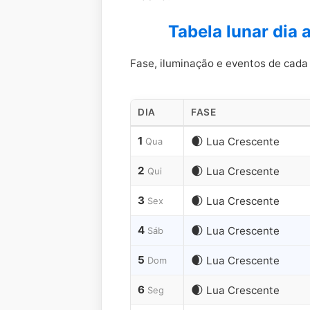
Tabela lunar dia 
Fase, iluminação e eventos de cada 
DIA
FASE
Fases
1
🌒
Lua Crescente
Qua
da
Lua
2
🌒
Lua Crescente
Qui
dia
a
3
🌒
Lua Crescente
Sex
dia
4
🌒
Lua Crescente
Sáb
em
setembro
5
🌒
Lua Crescente
Dom
de
2027
6
🌒
Lua Crescente
Seg