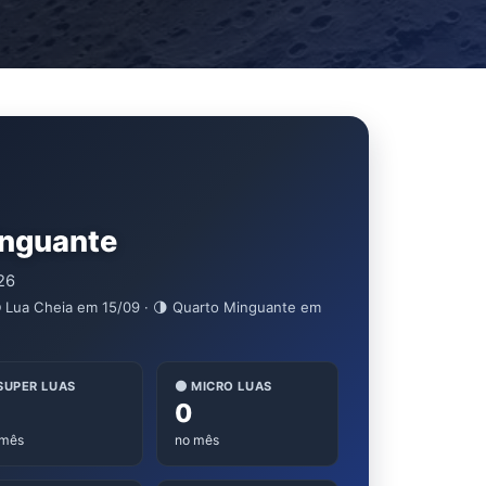
inguante
26
 Lua Cheia em 15/09 · 🌗 Quarto Minguante em
 SUPER LUAS
🌑 MICRO LUAS
0
 mês
no mês