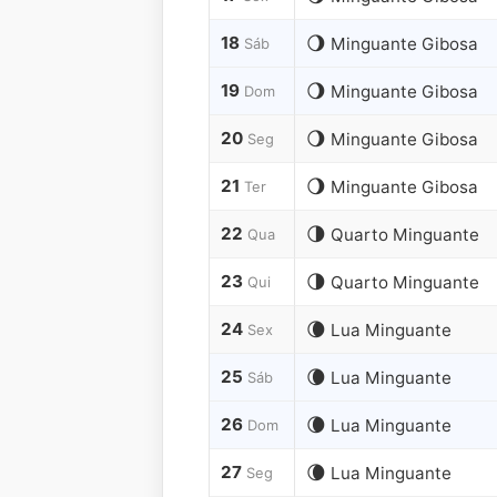
18
🌖
Minguante Gibosa
Sáb
19
🌖
Minguante Gibosa
Dom
20
🌖
Minguante Gibosa
Seg
21
🌖
Minguante Gibosa
Ter
22
🌗
Quarto Minguante
Qua
23
🌗
Quarto Minguante
Qui
24
🌘
Lua Minguante
Sex
25
🌘
Lua Minguante
Sáb
26
🌘
Lua Minguante
Dom
27
🌘
Lua Minguante
Seg