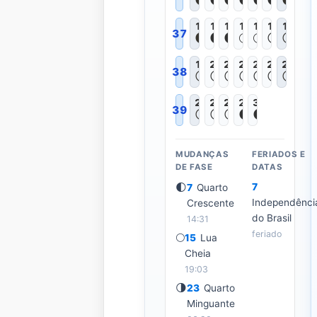
12
13
14
15
16
17
18
37
🌔
🌔
🌔
🌕
🌕
🌖
🌖
19
20
21
22
23
24
25
38
🌖
🌖
🌖
🌗
🌗
🌘
🌘
26
27
28
29
30
39
🌘
🌘
🌘
🌑
🌑
MUDANÇAS
FERIADOS E
DE FASE
DATAS
🌓
7
7
Quarto
Independênci
Crescente
do Brasil
14:31
feriado
🌕
15
Lua
Cheia
19:03
🌗
23
Quarto
Minguante