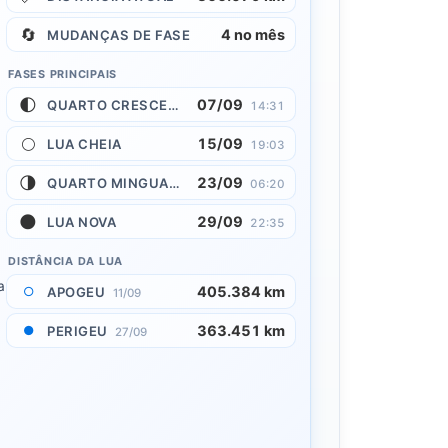
🔄
4 no mês
MUDANÇAS DE FASE
FASES PRINCIPAIS
🌓
07/09
QUARTO CRESCENTE
14:31
🌕
15/09
LUA CHEIA
19:03
🌗
23/09
QUARTO MINGUANTE
06:20
🌑
29/09
LUA NOVA
22:35
DISTÂNCIA DA LUA
a
405.384 km
○
APOGEU
11/09
363.451 km
●
PERIGEU
27/09