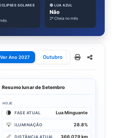
 ECLIPSES SOLARES
🔵 LUA AZUL
Não
2ª Cheia no mês
 mês
Outubro
Ver Ano 2027
Resumo lunar de Setembro
HOJE
🌘
Lua Minguante
FASE ATUAL
💡
28.8%
ILUMINAÇÃO
📏
366.079 km
DISTÂNCIA ATUAL