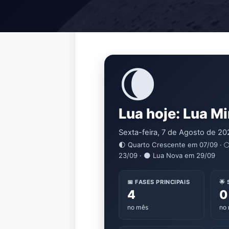
🌘
Lua hoje: Lua M
Sexta-feira, 7 de Agosto de 20
🌓 Quarto Crescente em 07/09 · 
23/09 · 🌑 Lua Nova em 29/09
📅 FASES PRINCIPAIS
🌟
4
0
no mês
no