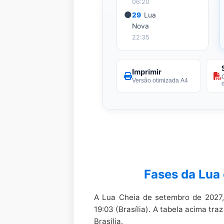
06:20
🌑
29
Lua
Nova
22:35
Imprimir
Versão otimizada A4
Fases da Lua
A Lua Cheia de setembro de 2027
19:03 (Brasília). A tabela acima tr
Brasília.