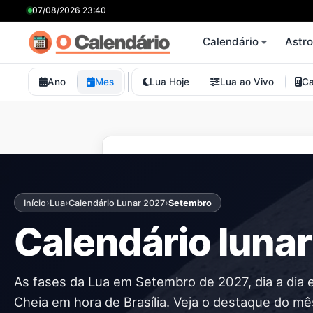
07/08/2026 23:40
Calendário
Astr
Ano
Mes
Lua Hoje
Lua ao Vivo
Ca
›
›
›
Início
Lua
Calendário Lunar 2027
Setembro
Calendário luna
As fases da Lua em Setembro de 2027, dia a dia 
Cheia em hora de Brasília. Veja o destaque do mês