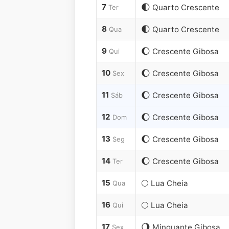
7
🌓
Quarto Crescente
Ter
8
🌓
Quarto Crescente
Qua
9
🌔
Crescente Gibosa
Qui
10
🌔
Crescente Gibosa
Sex
11
🌔
Crescente Gibosa
Sáb
12
🌔
Crescente Gibosa
Dom
13
🌔
Crescente Gibosa
Seg
14
🌔
Crescente Gibosa
Ter
15
🌕
Lua Cheia
Qua
16
🌕
Lua Cheia
Qui
17
🌖
Minguante Gibosa
Sex