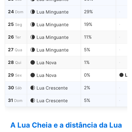
24
🌘
29%
·
Lua Minguante
Dom
25
🌘
19%
·
Lua Minguante
Seg
26
🌘
11%
·
Lua Minguante
Ter
27
🌘
5%
·
Lua Minguante
Qua
28
🌑
1%
·
Lua Nova
Qui
29
🌑
0%
🌑 Lu
Lua Nova
Sex
30
🌒
2%
·
Lua Crescente
Sáb
31
🌒
5%
·
Lua Crescente
Dom
A Lua Cheia e a distância da Lua