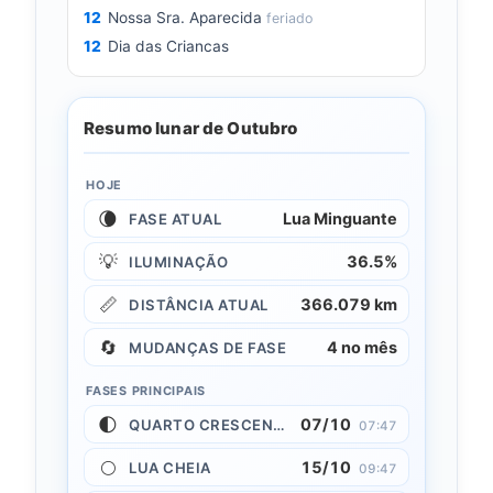
12
Nossa Sra. Aparecida
feriado
12
Dia das Criancas
Resumo lunar de Outubro
HOJE
🌘
Lua Minguante
FASE ATUAL
💡
36.5%
ILUMINAÇÃO
📏
366.079 km
DISTÂNCIA ATUAL
🔄
4 no mês
MUDANÇAS DE FASE
FASES PRINCIPAIS
🌓
07/10
QUARTO CRESCENTE
07:47
🌕
15/10
LUA CHEIA
09:47