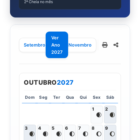
2ª Cheia no mês
Calendário
Ver
Lunar
Setembro
Ano
Novembro
de
2027
Outubro
de
OUTUBRO
2027
2027
Dom
Seg
Ter
Qua
Qui
Sex
Sáb
1
2
🌒
🌒
3
4
5
6
7
8
9
🌒
🌒
🌒
🌓
🌓
🌔
🌔