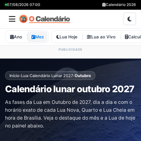
07/08/2026 07:00
Calendário 2026
Ano
Mes
Lua Hoje
Lua ao Vivo
Calcu
›
›
›
Início
Lua
Calendário Lunar 2027
Outubro
Calendário lunar outubro 2027
As fases da Lua em Outubro de 2027, dia a dia e com o
horário exato de cada Lua Nova, Quarto e Lua Cheia em
hora de Brasília. Veja o destaque do mês e a Lua de hoje
no painel abaixo.