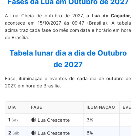
Fases da Lua em Outubro de 2027
A Lua Cheia de outubro de 2027, a
Lua do Caçador
,
acontece em 15/10/2027 às 09:47 (Brasília). A tabela
acima traz cada fase do mês com data e horário em hora
de Brasília.
Tabela lunar dia a dia de Outubro
de 2027
Fase, iluminação e eventos de cada dia de outubro de
2027, em hora de Brasília.
DIA
FASE
ILUMINAÇÃO
EVEN
Fases
1
🌒
3%
·
Lua Crescente
Sex
da
Lua
2
🌒
8%
·
Lua Crescente
Sáb