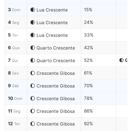
dia
a
3
🌒
15%
·
Lua Crescente
Dom
dia
4
🌒
24%
·
Lua Crescente
Seg
em
outubro
5
🌒
33%
·
Lua Crescente
Ter
de
2027
6
🌓
42%
·
Quarto Crescente
Qua
7
🌓
52%
🌓 Qu
Quarto Crescente
Qui
8
🌔
61%
·
Crescente Gibosa
Sex
9
🌔
70%
·
Crescente Gibosa
Sáb
10
🌔
78%
·
Crescente Gibosa
Dom
11
🌔
86%
·
Crescente Gibosa
Seg
12
🌔
92%
·
Crescente Gibosa
Ter