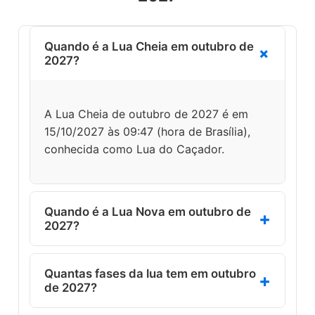
Quando é a Lua Cheia em outubro de
2027?
A Lua Cheia de outubro de 2027 é em
15/10/2027 às 09:47 (hora de Brasília),
conhecida como Lua do Caçador.
Quando é a Lua Nova em outubro de
2027?
A Lua Nova de outubro de 2027 é em
Quantas fases da lua tem em outubro
29/10/2027 às 09:36 (hora de Brasília). É
de 2027?
a melhor noite do mês para observar