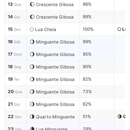
13
🌔
96%
·
Crescente Gibosa
Qua
14
🌔
99%
·
Crescente Gibosa
Qui
15
🌕
100%
🌕 Lu
Lua Cheia
Sex
16
🌖
99%
·
Minguante Gibosa
Sáb
17
🌖
95%
·
Minguante Gibosa
Dom
18
🌖
90%
·
Minguante Gibosa
Seg
19
🌖
82%
·
Minguante Gibosa
Ter
20
🌖
73%
·
Minguante Gibosa
Qua
21
🌖
62%
·
Minguante Gibosa
Qui
22
🌗
51%
🌗 Qu
Quarto Minguante
Sex
23
🌘
39%
·
Lua Minguante
Sáb