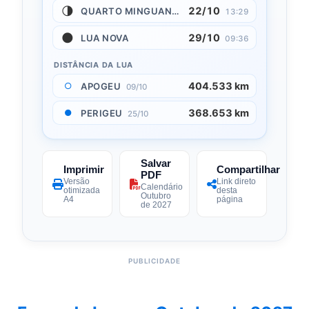
🌗
22/10
QUARTO MINGUANTE
13:29
🌑
29/10
LUA NOVA
09:36
DISTÂNCIA DA LUA
404.533 km
○
APOGEU
09/10
368.653 km
●
PERIGEU
25/10
Salvar
Imprimir
Compartilhar
PDF
Versão
Link direto
Calendário
otimizada
desta
Outubro
A4
página
de 2027