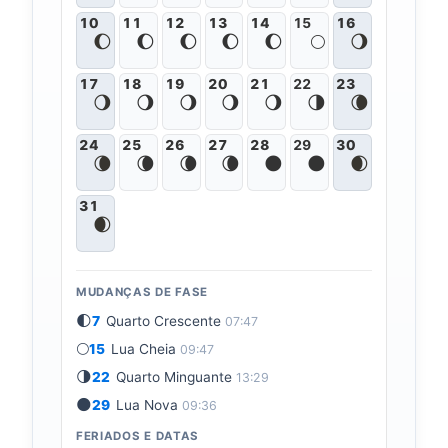
10
11
12
13
14
15
16
🌔
🌔
🌔
🌔
🌔
🌕
🌖
17
18
19
20
21
22
23
🌖
🌖
🌖
🌖
🌖
🌗
🌘
24
25
26
27
28
29
30
🌘
🌘
🌘
🌘
🌑
🌑
🌒
31
🌒
MUDANÇAS DE FASE
🌓
7
Quarto Crescente
07:47
🌕
15
Lua Cheia
09:47
🌗
22
Quarto Minguante
13:29
🌑
29
Lua Nova
09:36
FERIADOS E DATAS