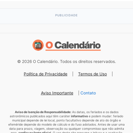
© 2026 O Calendário. Todos os direitos reservados.
Política de Privacidade
|
Termos de Uso
|
Aviso Importante
|
Contato
Aviso de Isenção de Responsabilidade:
As datas, os feriados e os dados
astronômicos publicados aqui têm caráter
informativo
e podem mudar: feriado
municipal depende de lei local, ponto facultativo depende de ato do órgão e
efeméride depende do modelo de cálculo e do fuso adotados. Antes de usar uma
data para prazo, viagem, observação ou qualquer compromisso que não admita
erro,
confira na fonte oficial
. O uso deste site presume a leitura e a aceitação