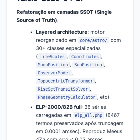
Refatoração em camadas SSOT (Single
Source of Truth)
.
Layered architecture
: motor
reorganizado em
com
core/astro/
30+ classes especializadas
(
,
,
TimeScales
Coordinates
,
,
MoonPosition
SunPosition
,
ObserverModel
,
TopocentricTransformer
,
RiseSetTransitSolver
, etc).
PhaseGeometryCalculator
ELP-2000/82B full
: 36 séries
carregadas em
(8467
elp_all.php
termos preservados após truncagem
em 0.0001 arcsec). Reproduz Meeus
47.a com erro < 0.02 arcsec.