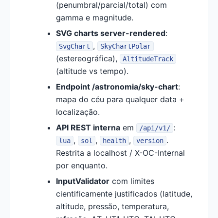
(penumbral/parcial/total) com
gamma e magnitude.
SVG charts server-rendered
:
,
SvgChart
SkyChartPolar
(estereográfica),
AltitudeTrack
(altitude vs tempo).
Endpoint /astronomia/sky-chart
:
mapa do céu para qualquer data +
localização.
API REST interna
em
:
/api/v1/
,
,
,
.
lua
sol
health
version
Restrita a localhost / X-OC-Internal
por enquanto.
InputValidator
com limites
cientificamente justificados (latitude,
altitude, pressão, temperatura,