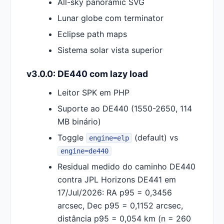
All-sky panoramic SVG
Lunar globe com terminator
Eclipse path maps
Sistema solar vista superior
v3.0.0: DE440 com lazy load
Leitor SPK em PHP
Suporte ao DE440 (1550-2650, 114
MB binário)
Toggle
(default) vs
engine=elp
engine=de440
Residual medido do caminho DE440
contra JPL Horizons DE441 em
17/Jul/2026: RA p95 = 0,3456
arcsec, Dec p95 = 0,1152 arcsec,
distância p95 = 0,054 km (n = 260