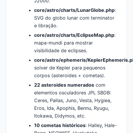
J2000.
core/astro/charts/LunarGlobe.php
:
SVG do globo lunar com terminator
e libração.
core/astro/charts/EclipseMap.php
:
mapa-mundi para mostrar
visibilidade de eclipses.
core/astro/ephemeris/KeplerEphemeris.
solver de Kepler para pequenos
corpos (asteroides + cometas).
22 asteroides numerados
com
elementos osculadores JPL SBDB:
Ceres, Pallas, Juno, Vesta, Hygiea,
Eros, Ida, Apophis, Bennu, Ryugu,
Itokawa, Didymos, etc.
10 cometas históricos
: Halley, Hale-