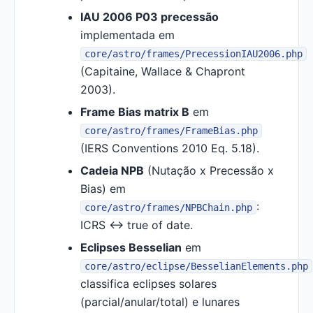
IAU 2006 P03 precessão
implementada em
core/astro/frames/PrecessionIAU2006.php
(Capitaine, Wallace & Chapront
2003).
Frame Bias matrix B
em
core/astro/frames/FrameBias.php
(IERS Conventions 2010 Eq. 5.18).
Cadeia NPB
(Nutação x Precessão x
Bias) em
:
core/astro/frames/NPBChain.php
ICRS <-> true of date.
Eclipses Besselian
em
core/astro/eclipse/BesselianElements.php
classifica eclipses solares
(parcial/anular/total) e lunares