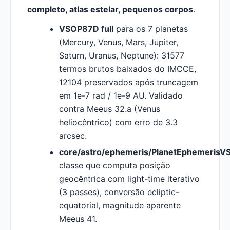
completo, atlas estelar, pequenos corpos
.
VSOP87D full
para os 7 planetas
(Mercury, Venus, Mars, Jupiter,
Saturn, Uranus, Neptune): 31577
termos brutos baixados do IMCCE,
12104 preservados após truncagem
em 1e-7 rad / 1e-9 AU. Validado
contra Meeus 32.a (Venus
heliocêntrico) com erro de 3.3
arcsec.
core/astro/ephemeris/PlanetEphemerisV
classe que computa posição
geocêntrica com light-time iterativo
(3 passes), conversão ecliptic-
equatorial, magnitude aparente
Meeus 41.