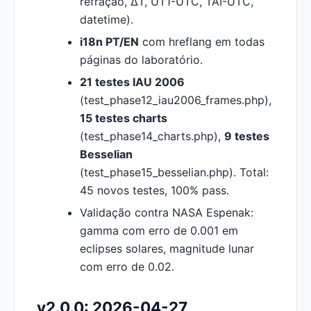
refração, ΔT, UT1-UTC, TAI-UTC,
datetime).
i18n PT/EN
com hreflang em todas
páginas do laboratório.
21 testes IAU 2006
(test_phase12_iau2006_frames.php),
15 testes charts
(test_phase14_charts.php),
9 testes
Besselian
(test_phase15_besselian.php). Total:
45 novos testes, 100% pass.
Validação contra NASA Espenak:
gamma com erro de 0.001 em
eclipses solares, magnitude lunar
com erro de 0.02.
v2.0.0: 2026-04-27