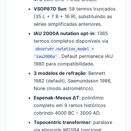
VSOP87D Sun
: 58 termos truncados
(35 L + 7 B + 16 R), substituindo as
séries simplificadas anteriores.
IAU 2000A nutation opt-in
: 1365
termos completos disponíveis via
observer.nutation_model =
. Default permanece IAU
'iau2000a'
1980 para compatibilidade.
3 modelos de refração
: Bennett
1982 (default), Saemundsson 1986,
None (modo astrométrico).
Espenak-Meeus ΔT
: polinômio
completo em 9 ramos históricos
cobrindo 4000 BC – 3000 AD.
Topocentric transformer
: paralaxe
via elipsoide WGS84 (opcional,