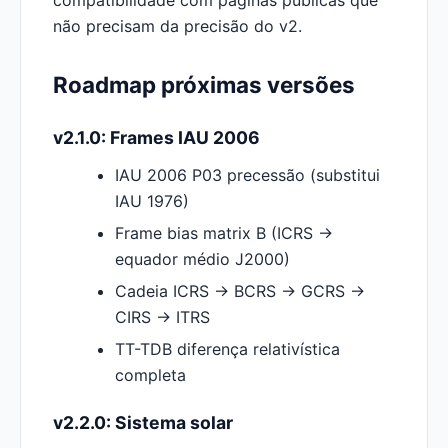
compatibilidade com páginas públicas que
não precisam da precisão do v2.
Roadmap próximas versões
v2.1.0: Frames IAU 2006
IAU 2006 P03 precessão (substitui
IAU 1976)
Frame bias matrix B (ICRS →
equador médio J2000)
Cadeia ICRS → BCRS → GCRS →
CIRS → ITRS
TT-TDB diferença relativística
completa
v2.2.0: Sistema solar