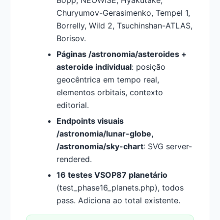
Bopp, NEOWISE, Hyakutake,
Churyumov-Gerasimenko, Tempel 1,
Borrelly, Wild 2, Tsuchinshan-ATLAS,
Borisov.
Páginas /astronomia/asteroides +
asteroide individual
: posição
geocêntrica em tempo real,
elementos orbitais, contexto
editorial.
Endpoints visuais
/astronomia/lunar-globe,
/astronomia/sky-chart
: SVG server-
rendered.
16 testes VSOP87 planetário
(test_phase16_planets.php), todos
pass. Adiciona ao total existente.