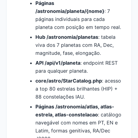
Páginas
/astronomia/planeta/{nome}
: 7
páginas individuais para cada
planeta com posição em tempo real.
Hub /astronomia/planetas
: tabela
viva dos 7 planetas com RA, Dec,
magnitude, fase, elongação.
API /api/v1/planeta
: endpoint REST
para qualquer planeta.
core/astro/StarCatalog.php
: acesso
a top 80 estrelas brilhantes (HIP) +
88 constelações IAU.
Páginas /astronomia/atlas, atlas-
estrela, atlas-constelacao
: catálogo
navegável com nomes em PT, EN e
Latim, formas genitivas, RA/Dec