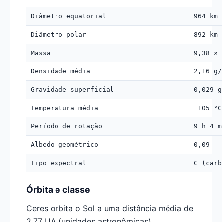
Diâmetro equatorial
964 km
Diâmetro polar
892 km
Massa
9,38 × 
Densidade média
2,16 g/
Gravidade superficial
0,029 g
Temperatura média
−105 °C
Período de rotação
9 h 4 m
Albedo geométrico
0,09
Tipo espectral
C (carb
Órbita e classe
Ceres orbita o Sol a uma distância média de
2,77 UA (unidades astronômicas),