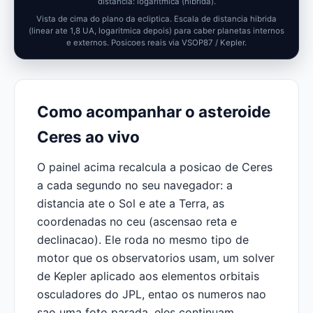
distancia: logaritmica (hibrida).
Vista de cima do plano da ecliptica. Escala de distancia hibrida
(linear ate 1,8 UA, logaritmica depois) para caber planetas internos
e externos. Posicoes reais via VSOP87 / Kepler.
Como acompanhar o asteroide
Ceres ao vivo
O painel acima recalcula a posicao de Ceres
a cada segundo no seu navegador: a
distancia ate o Sol e ate a Terra, as
coordenadas no ceu (ascensao reta e
declinacao). Ele roda no mesmo tipo de
motor que os observatorios usam, um solver
de Kepler aplicado aos elementos orbitais
osculadores do JPL, entao os numeros nao
sao uma foto parada, eles continuam