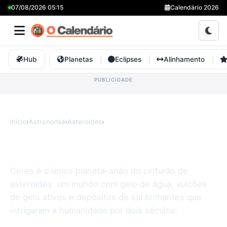
07/08/2026 05:15
Calendário 2026
Hub
Planetas
Eclipses
Alinhamento
Início
›
Astronomia
›
Asteroides
›
Ceres
Ceres
Ceres é o único planeta-anão do cinturão de
asteroides: um mundo com gelo de água, vulcões
de gelo ativos e depósitos de sal brilhantes que
intrigaram a humanidade por dois séculos.