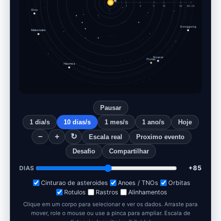
1
2
5
10
30
60 UA
Orco
Gonggong
Makemake
Quaoar
Plutao
Haumea
Pausar
1 dia/s
10 dias/s
1 mes/s
1 ano/s
Hoje
−
+
↻
Escala real
Proximo evento
Desafio
Compartilhar
+96
DIAS
Cinturao de asteroides
Anoes / TNOs
Orbitas
Rotulos
Rastros
Alinhamentos
Clique em um corpo para selecionar e ver os dados. Arraste para
mover, role o mouse ou use a pinca para ampliar.
Escala de