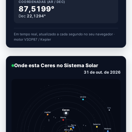
COORDENADAS (AR / DEC)
87,5199°
Dec
22,1294°
Em tempo real, atualizado a cada segundo no seu navegador ·
motor VSOP87 / Kepler
Onde esta Ceres no Sistema Solar
11 de nov. de 2026
Urano
Eris
Ceres
Jupiter
Marte
Terra
Saturno
Venus
Mercurio
Netuno