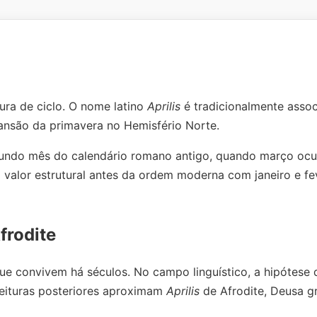
tura de ciclo. O nome latino
Aprilis
é tradicionalmente asso
pansão da primavera no Hemisfério Norte.
gundo mês do calendário romano antigo, quando março oc
 valor estrutural antes da ordem moderna com janeiro e fe
frodite
 que convivem há séculos. No campo linguístico, a hipótese 
leituras posteriores aproximam
Aprilis
de Afrodite, Deusa g