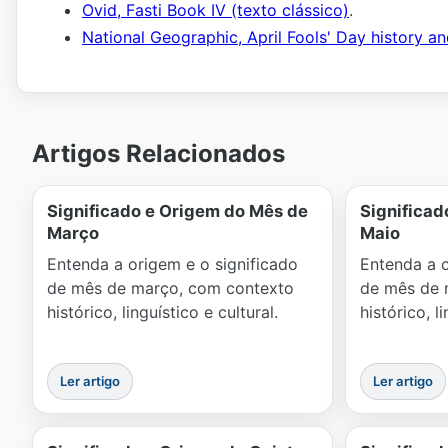
Ovid, Fasti Book IV (texto clássico)
.
National Geographic, April Fools' Day history an
Artigos Relacionados
Significado e Origem do Mês de
Significad
Março
Maio
Entenda a origem e o significado
Entenda a o
de mês de março, com contexto
de mês de 
histórico, linguístico e cultural.
histórico, l
Ler artigo
Ler artigo