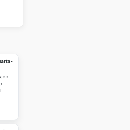
uarta-
cado
o
l.