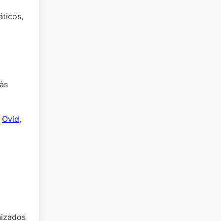
áticos,
 às
:
Ovid,
nizados