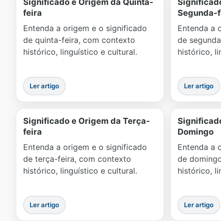
Significado e Origem da Quinta-
Significad
feira
Segunda-f
Entenda a origem e o significado
Entenda a o
de quinta-feira, com contexto
de segunda
histórico, linguístico e cultural.
histórico, l
Ler artigo
Ler artigo
Significado e Origem da Terça-
Significad
feira
Domingo
Entenda a origem e o significado
Entenda a o
de terça-feira, com contexto
de domingo
histórico, linguístico e cultural.
histórico, l
Ler artigo
Ler artigo