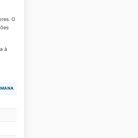
ores. O
ções
a à
OMANA