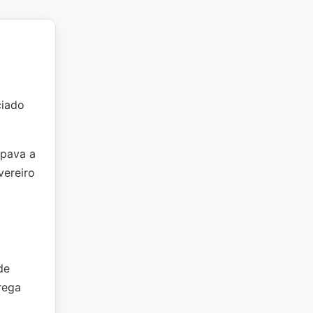
ciado
upava a
vereiro
de
rega