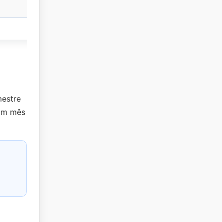
mestre
 um mês