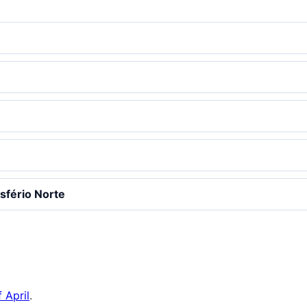
isfério Norte
 April
.