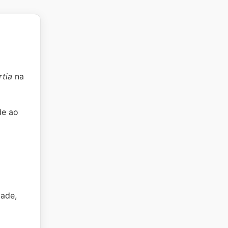
rtia
na
de ao
dade,