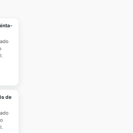
inta-
cado
o
l.
ês de
cado
to
l.