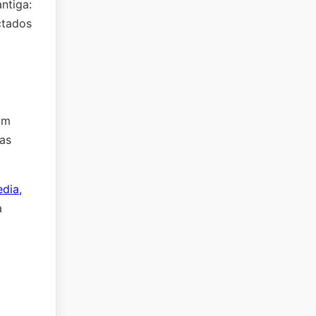
ntiga:
ctados
 um
as
dia,
a