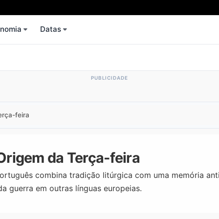
onomia
Datas
erça-feira
 Origem da Terça-feira
português combina tradição litúrgica com uma memória ant
a guerra em outras línguas europeias.