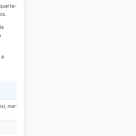
 quarta-
os.
da
o
 a
ês), martedì