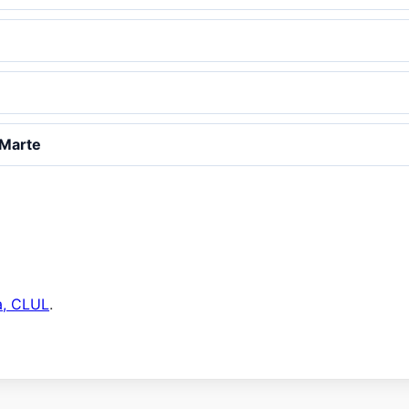
 Marte
a, CLUL
.