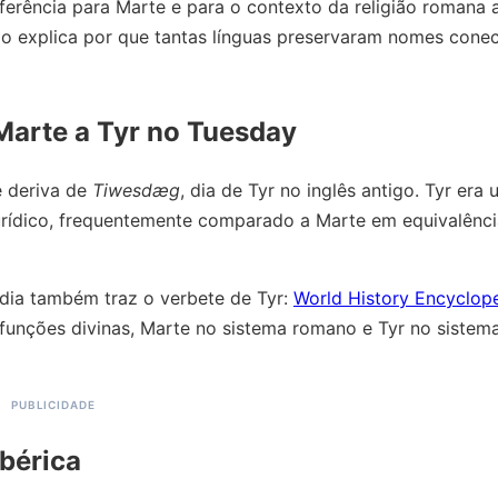
ferência para Marte e para o contexto da religião romana a
do explica por que tantas línguas preservaram nomes cone
Marte a Tyr no Tuesday
e deriva de
Tiwesdæg
, dia de Tyr no inglês antigo. Tyr era
urídico, frequentemente comparado a Marte em equivalênci
edia também traz o verbete de Tyr:
World History Encyclope
e funções divinas, Marte no sistema romano e Tyr no sistem
ibérica