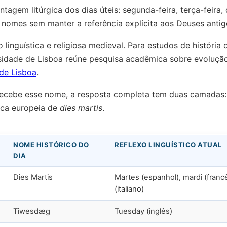
ntagem litúrgica dos dias úteis: segunda-feira, terça-feira,
 nomes sem manter a referência explícita aos Deuses antig
linguística e religiosa medieval. Para estudos de história 
rsidade de Lisboa reúne pesquisa acadêmica sobre evoluçã
de Lisboa
.
recebe esse nome, a resposta completa tem duas camadas:
ica europeia de
dies martis
.
NOME HISTÓRICO DO
REFLEXO LINGUÍSTICO ATUAL
DIA
Dies Martis
Martes (espanhol), mardi (franc
(italiano)
Tiwesdæg
Tuesday (inglês)