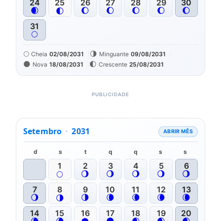
24
25
26
27
28
29
30
🌒
🌔
🌔
🌔
🌔
🌔
🌓
31
🌕
🌕
🌗
Cheia
02/08/2031
Minguante
09/08/2031
🌑
🌓
Nova
18/08/2031
Crescente
25/08/2031
Setembro
·
2031
ABRIR MÊS
d
s
t
q
q
s
s
1
2
3
4
5
6
🌖
🌖
🌖
🌖
🌖
🌕
7
8
9
10
11
12
13
🌖
🌗
🌘
🌘
🌘
🌘
🌗
14
15
16
17
18
19
20