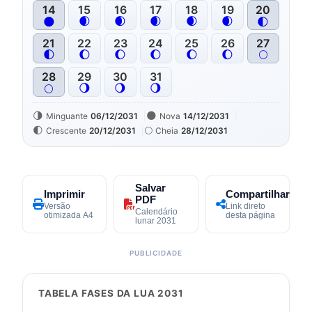
14
15
16
17
18
19
20
🌒
🌒
🌒
🌒
🌒
🌑
🌓
21
22
23
24
25
26
27
🌓
🌔
🌔
🌔
🌔
🌔
🌕
28
29
30
31
🌖
🌖
🌖
🌕
🌗
🌑
Minguante
06/12/2031
Nova
14/12/2031
🌓
🌕
Crescente
20/12/2031
Cheia
28/12/2031
Salvar
Imprimir
Compartilhar
PDF
Versão
Link direto
Calendário
otimizada A4
desta página
lunar 2031
TABELA FASES DA LUA 2031