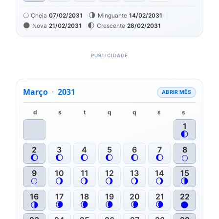
🌕
🌗
Cheia
07/02/2031
Minguante
14/02/2031
🌑
🌓
Nova
21/02/2031
Crescente
28/02/2031
Março
·
2031
ABRIR MÊS
d
s
t
q
q
s
s
1
🌓
2
3
4
5
6
7
8
🌔
🌔
🌔
🌔
🌔
🌔
🌕
9
10
11
12
13
14
15
🌕
🌖
🌖
🌖
🌖
🌖
🌗
16
17
18
19
20
21
22
🌘
🌘
🌘
🌘
🌘
🌗
🌑