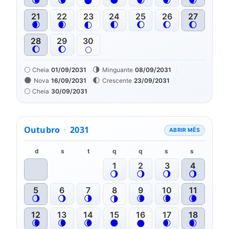
🌘
🌘
🌑
🌒
🌒
🌒
🌑
21
22
23
24
25
26
27
🌒
🌒
🌓
🌔
🌔
🌔
🌓
28
29
30
🌔
🌔
🌕
🌕
🌗
Cheia
01/09/2031
Minguante
08/09/2031
🌑
🌓
Nova
16/09/2031
Crescente
23/09/2031
🌕
Cheia
30/09/2031
Outubro
·
2031
ABRIR MÊS
d
s
t
q
q
s
s
1
2
3
4
🌖
🌖
🌖
🌖
5
6
7
8
9
10
11
🌖
🌖
🌗
🌘
🌘
🌘
🌗
12
13
14
15
16
17
18
🌘
🌘
🌘
🌑
🌒
🌒
🌑