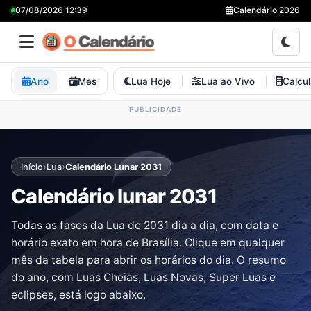
07/08/2026 12:39
Calendário 2026
Ano
Mes
Lua Hoje
Lua ao Vivo
Calcu
›
›
Início
Lua
Calendário Lunar 2031
Calendário lunar 2031
Todas as fases da Lua de 2031 dia a dia, com data e
horário exato em hora de Brasília. Clique em qualquer
mês da tabela para abrir os horários do dia. O resumo
do ano, com Luas Cheias, Luas Novas, Super Luas e
eclipses, está logo abaixo.