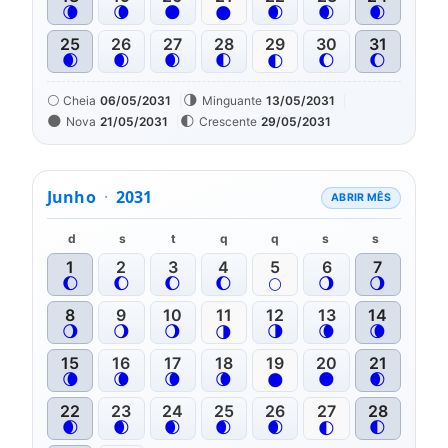
🌘
🌘
🌑
🌒
🌒
🌒
🌑
25
26
27
28
29
30
31
🌒
🌒
🌒
🌓
🌔
🌔
🌓
🌕
🌗
Cheia
06/05/2031
Minguante
13/05/2031
🌑
🌓
Nova
21/05/2031
Crescente
29/05/2031
Junho
·
2031
ABRIR MÊS
d
s
t
q
q
s
s
1
2
3
4
5
6
7
🌔
🌔
🌔
🌔
🌖
🌖
🌕
8
9
10
11
12
13
14
🌖
🌖
🌖
🌗
🌘
🌘
🌗
15
16
17
18
19
20
21
🌘
🌘
🌘
🌘
🌑
🌒
🌑
22
23
24
25
26
27
28
🌒
🌒
🌒
🌒
🌒
🌓
🌓