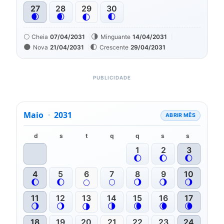
27
28
29
30
🌒
🌒
🌓
🌓
🌕
🌗
Cheia
07/04/2031
Minguante
14/04/2031
🌑
🌓
Nova
21/04/2031
Crescente
29/04/2031
Maio
·
2031
ABRIR MÊS
d
s
t
q
q
s
s
1
2
3
🌔
🌔
🌔
4
5
6
7
8
9
10
🌔
🌔
🌕
🌖
🌖
🌖
🌕
11
12
13
14
15
16
17
🌖
🌖
🌗
🌘
🌘
🌘
🌗
18
19
20
21
22
23
24