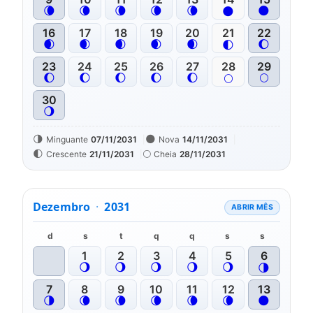
🌘
🌘
🌘
🌘
🌘
🌑
🌑
16
17
18
19
20
21
22
🌒
🌒
🌒
🌒
🌒
🌔
🌓
23
24
25
26
27
28
29
🌔
🌔
🌔
🌔
🌔
🌕
🌕
30
🌖
🌗
🌑
Minguante
07/11/2031
Nova
14/11/2031
🌓
🌕
Crescente
21/11/2031
Cheia
28/11/2031
Dezembro
·
2031
ABRIR MÊS
d
s
t
q
q
s
s
1
2
3
4
5
6
🌖
🌖
🌖
🌖
🌖
🌗
7
8
9
10
11
12
13
🌗
🌘
🌘
🌘
🌘
🌘
🌑