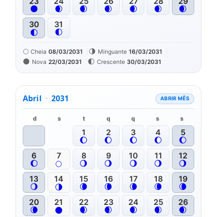
23
24
25
26
27
28
29
🌑
🌒
🌒
🌒
🌒
🌒
🌒
30
31
🌓
🌓
🌕
🌗
Cheia
08/03/2031
Minguante
16/03/2031
🌑
🌓
Nova
22/03/2031
Crescente
30/03/2031
Abril
·
2031
ABRIR MÊS
d
s
t
q
q
s
s
1
2
3
4
5
🌔
🌔
🌔
🌔
🌔
6
7
8
9
10
11
12
🌔
🌖
🌖
🌖
🌖
🌖
🌕
13
14
15
16
17
18
19
🌖
🌘
🌘
🌘
🌘
🌘
🌗
20
21
22
23
24
25
26
🌘
🌒
🌒
🌒
🌒
🌒
🌑