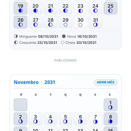
19
20
21
22
23
24
25
🌒
🌒
🌒
🌓
🌔
🌔
🌓
26
27
28
29
30
31
🌔
🌔
🌔
🌕
🌖
🌕
🌗
🌑
Minguante
08/10/2031
Nova
16/10/2031
🌓
🌕
Crescente
23/10/2031
Cheia
30/10/2031
Novembro
·
2031
ABRIR MÊS
d
s
t
q
q
s
s
1
🌖
2
3
4
5
6
7
8
🌖
🌖
🌖
🌖
🌗
🌘
🌗
9
10
11
12
13
14
15