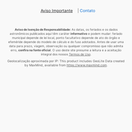
Aviso Importante
|
Contato
Aviso de Isenção de Responsabilidade:
As datas, os feriados e os dados
astronômicos publicados aqui têm caráter
informativo
e podem mudar: feriado
municipal depende de lei local, ponto facultativo depende de ato do órgão e
efeméride depende do modelo de cálculo e do fuso adotados. Antes de usar uma
data para prazo, viagem, observação ou qualquer compromisso que não admita
erro,
confira na fonte oficial
. O uso deste site presume a leitura e a aceitação
integral dos nossos
Termos de Uso
.
Geolocalização aproximada por IP: This product includes GeoLite Data created
by MaxMind, available from
https://www.maxmind.com
.