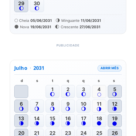
29
30
🌔
🌔
🌕
🌗
Cheia
05/06/2031
Minguante
11/06/2031
🌑
🌓
Nova
19/06/2031
Crescente
27/06/2031
Julho
·
2031
ABRIR MÊS
d
s
t
q
q
s
s
1
2
3
4
5
🌔
🌔
🌔
🌖
🌕
6
7
8
9
10
11
12
🌖
🌖
🌖
🌖
🌖
🌘
🌗
13
14
15
16
17
18
19
🌘
🌘
🌘
🌘
🌘
🌑
🌑
20
21
22
23
24
25
26