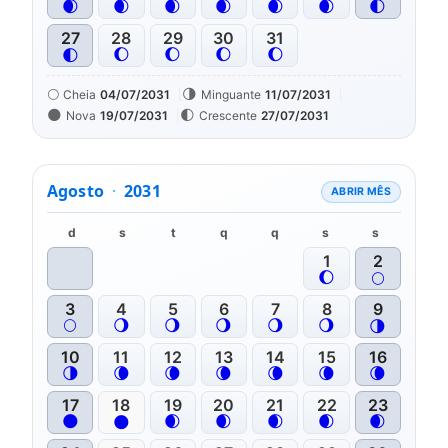
🌒
🌒
🌒
🌒
🌒
🌒
🌓
27
28
29
30
31
🌔
🌔
🌔
🌔
🌓
🌕
🌗
Cheia
04/07/2031
Minguante
11/07/2031
🌑
🌓
Nova
19/07/2031
Crescente
27/07/2031
Agosto
·
2031
ABRIR MÊS
d
s
t
q
q
s
s
1
2
🌔
🌕
3
4
5
6
7
8
9
🌕
🌖
🌖
🌖
🌖
🌖
🌗
10
11
12
13
14
15
16
🌗
🌘
🌘
🌘
🌘
🌘
🌘
17
18
19
20
21
22
23
🌑
🌒
🌒
🌒
🌒
🌒
🌑