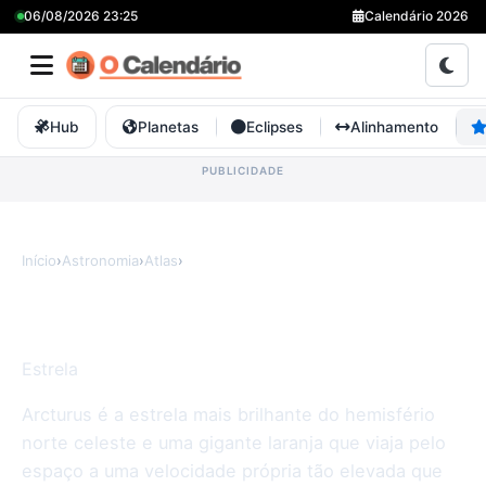
06/08/2026 23:25
Calendário 2026
Hub
Planetas
Eclipses
Alinhamento
Início
›
Astronomia
›
Atlas
›
Arcturus
Arcturus
Estrela
Arcturus é a estrela mais brilhante do hemisfério
norte celeste e uma gigante laranja que viaja pelo
espaço a uma velocidade própria tão elevada que