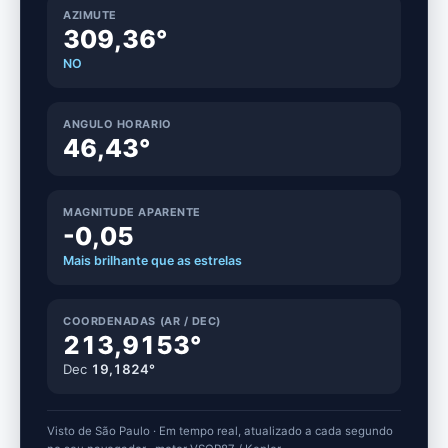
AZIMUTE
309,36°
NO
ANGULO HORARIO
46,43°
MAGNITUDE APARENTE
-0,05
Mais brilhante que as estrelas
COORDENADAS (AR / DEC)
213,9153°
Dec
19,1824°
Visto de São Paulo · Em tempo real, atualizado a cada segundo