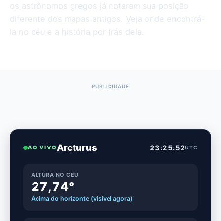
os astrônomos gregos já notaram sua posição
diferente dos mapas antigos. Veja onde encontrá-
la no céu e a história por trás dela.
Arcturus
23:25:53
AO VIVO
UTC
ALTURA NO CEU
27,74°
Acima do horizonte (visivel agora)