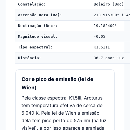
Constelação:
Boieiro (Boo)
Ascensão Reta (RA):
213.915300° (14
Declinação (Dec):
19.182409°
Magnitude visual:
-0.05
Tipo espectral:
K1.5III
Distância:
36.7 anos-luz
Cor e pico de emissão (lei de
Wien)
Pela classe espectral K1.5III, Arcturus
tem temperatura efetiva de cerca de
5,040 K. Pela lei de Wien a emissão
dela tem pico perto de 575 nm (na luz
visível), e por isso aparece alaranjada