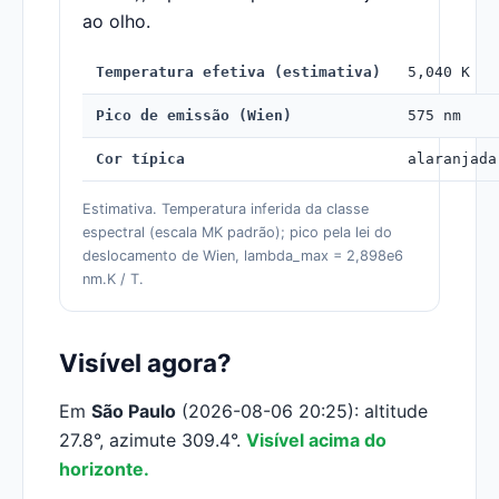
ao olho.
Temperatura efetiva (estimativa)
5,040 K
Pico de emissão (Wien)
575 nm
Cor típica
alaranjada
Estimativa. Temperatura inferida da classe
espectral (escala MK padrão); pico pela lei do
deslocamento de Wien, lambda_max = 2,898e6
nm.K / T.
Visível agora?
Em
São Paulo
(2026-08-06 20:25): altitude
27.8°, azimute 309.4°.
Visível acima do
horizonte.