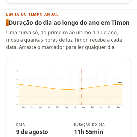
LINHA DO TEMPO ANUAL
Duração do dia ao longo do ano em Timon
Uma curva só, do primeiro ao último dia do ano,
mostra quantas horas de luz Timon recebe a cada
data. Arraste o marcador para ler qualquer dia.
14h
13h
Timon
12h
11h
10h
Jan
Fev
Mar
Abr
Mai
Jun
Jul
Ago
Set
Out
Nov
Dez
DATA
DURAÇÃO DO DIA
9 de agosto
11h 55min