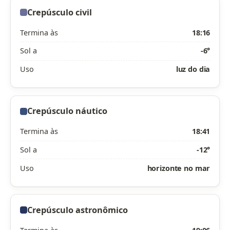
Crepúsculo civil
Termina às
18:16
Sol a
-6°
Uso
luz do dia
Crepúsculo náutico
Termina às
18:41
Sol a
-12°
Uso
horizonte no mar
Crepúsculo astronômico