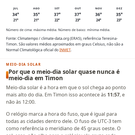
JUL
AGO
SET
OUT
NOV
DEZ
34°
35°
37°
37°
36°
35°
21°
21°
22°
23°
24°
23°
Número de cima: máxima média. Número de baixo: mínima média.
Fonte: Climatempo / climate-data.org (ERA5), referência Teresina-
Timon. São valores médios aproximados em graus Celsius, não são a
Normal Climatológica oficial do
INMET
.
MEIO-DIA SOLAR
Por que o meio-dia solar quase nunca é
meio-dia em Timon
Meio-dia solar é a hora em que o sol chega ao ponto
mais alto do dia. Em Timon isso acontece às
11:57
, e
não às 12:00.
O relógio marca a hora do fuso, que é igual para
todas as cidades dentro dele. O fuso de UTC-3 tem
como referência o meridiano de 45 graus oeste. O