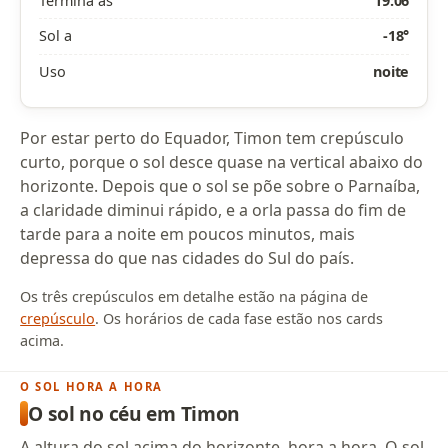
Termina às
19:06
Sol a
-18°
Uso
noite
Por estar perto do Equador, Timon tem crepúsculo
curto, porque o sol desce quase na vertical abaixo do
horizonte. Depois que o sol se põe sobre o Parnaíba,
a claridade diminui rápido, e a orla passa do fim de
tarde para a noite em poucos minutos, mais
depressa do que nas cidades do Sul do país.
Os três crepúsculos em detalhe estão na página de
crepúsculo
. Os horários de cada fase estão nos cards
acima.
O SOL HORA A HORA
O sol no céu em Timon
A altura do sol acima do horizonte, hora a hora. O sol