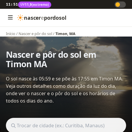
11:51
UV
11,9
(extremo)
nascer
e
pordosol
Início
/
Nascer e pôr do sol
/
Timon, MA
Nascer e pôr do sol em
Timon MA
O sol nasce às 05:59 e se põe às 17:55 em Timon MA.
Veja outros detalhes como duração da luz do dia,
onde ver o nascer e o pôr do sol e os horários de
todos os dias do ano.
Buscar cidade