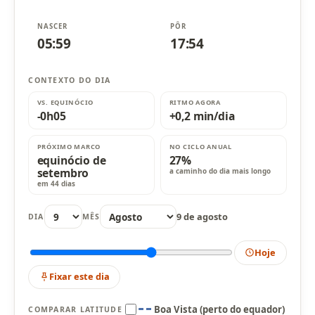
NASCER
PÔR
05:59
17:54
CONTEXTO DO DIA
VS. EQUINÓCIO
RITMO AGORA
-0h05
+0,2 min/dia
PRÓXIMO MARCO
NO CICLO ANUAL
equinócio de
27%
setembro
a caminho do dia mais longo
em 44 dias
9 de agosto
DIA
MÊS
Hoje
Fixar este dia
Boa Vista (perto do equador)
COMPARAR LATITUDE