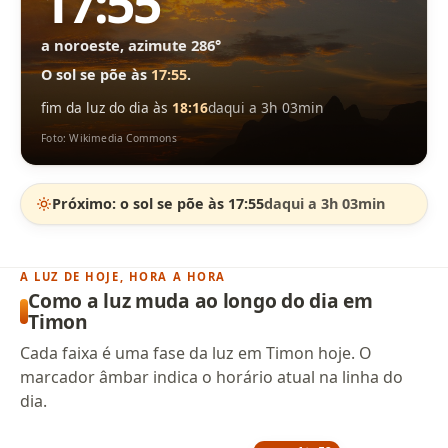
17:55
a noroeste, azimute 286°
O sol se põe às
17:55
.
fim da luz do dia às
18:16
daqui a 3h 03min
Foto: Wikimedia Commons
Próximo: o sol se põe às 17:55
daqui a 3h 03min
A LUZ DE HOJE, HORA A HORA
Como a luz muda ao longo do dia em
Timon
Cada faixa é uma fase da luz em Timon hoje. O
marcador âmbar indica o horário atual na linha do
dia.