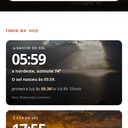
TIMON, MA · HOJE
NASCER DO SOL
05:59
a nordeste, azimute 74°
O sol nasceu às
05:59
.
primeira luz às
05:38
foi há 8h 53min
Foto: Wikimedia Commons
PÔR DO SOL