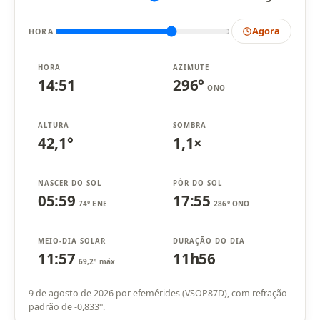
Agora
HORA
HORA
AZIMUTE
14:51
296°
ONO
ALTURA
SOMBRA
42,1°
1,1×
NASCER DO SOL
PÔR DO SOL
05:59
17:55
74° ENE
286° ONO
MEIO-DIA SOLAR
DURAÇÃO DO DIA
11:57
11h56
69,2° máx
9 de agosto de 2026 por efemérides (VSOP87D), com refração
padrão de -0,833°.