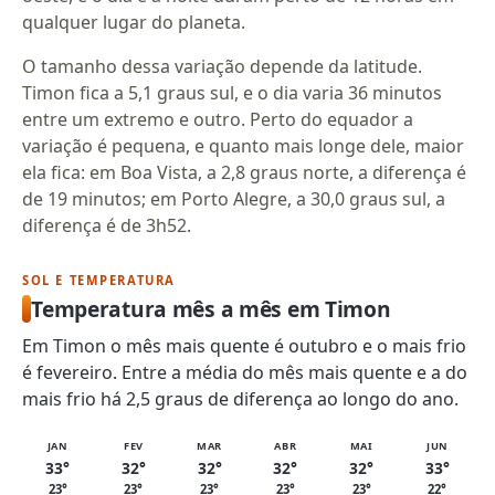
qualquer lugar do planeta.
O tamanho dessa variação depende da latitude.
Timon fica a 5,1 graus sul, e o dia varia 36 minutos
entre um extremo e outro. Perto do equador a
variação é pequena, e quanto mais longe dele, maior
ela fica: em Boa Vista, a 2,8 graus norte, a diferença é
de 19 minutos; em Porto Alegre, a 30,0 graus sul, a
diferença é de 3h52.
SOL E TEMPERATURA
Temperatura mês a mês em Timon
Em Timon o mês mais quente é outubro e o mais frio
é fevereiro. Entre a média do mês mais quente e a do
mais frio há 2,5 graus de diferença ao longo do ano.
JAN
FEV
MAR
ABR
MAI
JUN
33°
32°
32°
32°
32°
33°
23°
23°
23°
23°
23°
22°