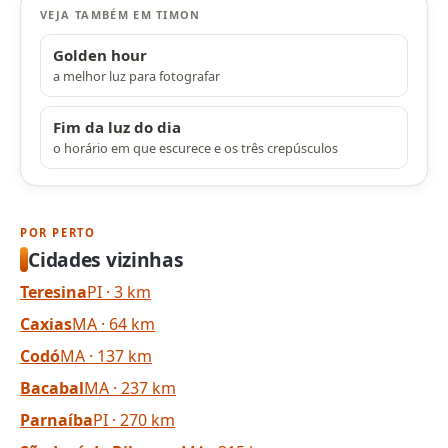
VEJA TAMBÉM EM TIMON
Golden hour
a melhor luz para fotografar
Fim da luz do dia
o horário em que escurece e os três crepúsculos
POR PERTO
Cidades vizinhas
Teresina
PI · 3 km
Caxias
MA · 64 km
Codó
MA · 137 km
Bacabal
MA · 237 km
Parnaíba
PI · 270 km