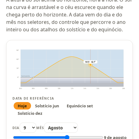
na curva é arrastável e o céu escurece quando ele
chega perto do horizonte. A data vem do dia e do
mês nos seletores, do controle que percorre o ano
inteiro ou dos atalhos do solstício e do equinócio.
90°
60°
14:51 · 42,1°
30°
horizonte
0°
04h
06h
08h
10h
12h
14h
16h
18h
20h
DATA DE REFERÊNCIA
Hoje
Solstício jun
Equinócio set
Solstício dez
DIA
MÊS
9 de agosto