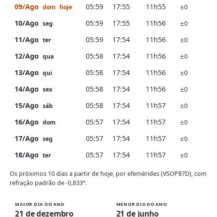
09/Ago
05:59
17:55
11h55
±0
dom
hoje
10/Ago
05:59
17:55
11h56
±0
seg
11/Ago
05:59
17:54
11h56
±0
ter
12/Ago
05:58
17:54
11h56
±0
qua
13/Ago
05:58
17:54
11h56
±0
qui
14/Ago
05:58
17:54
11h56
±0
sex
15/Ago
05:58
17:54
11h57
±0
sáb
16/Ago
05:57
17:54
11h57
±0
dom
17/Ago
05:57
17:54
11h57
±0
seg
18/Ago
05:57
17:54
11h57
±0
ter
Os próximos 10 dias a partir de hoje, por efemérides (VSOP87D), com
refração padrão de -0,833°.
MAIOR DIA DO ANO
MENOR DIA DO ANO
21 de dezembro
21 de junho