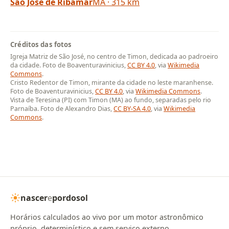
São José de Ribamar
MA · 315 km
Créditos das fotos
Igreja Matriz de São José, no centro de Timon, dedicada ao padroeiro
da cidade. Foto de Boaventuravinicius,
CC BY 4.0
, via
Wikimedia
Commons
.
Cristo Redentor de Timon, mirante da cidade no leste maranhense.
Foto de Boaventuravinicius,
CC BY 4.0
, via
Wikimedia Commons
.
Vista de Teresina (PI) com Timon (MA) ao fundo, separadas pelo rio
Parnaíba. Foto de Alexandro Dias,
CC BY-SA 4.0
, via
Wikimedia
Commons
.
nascer
e
pordosol
Horários calculados ao vivo por um motor astronômico
próprio, determinístico e sem serviço externo.