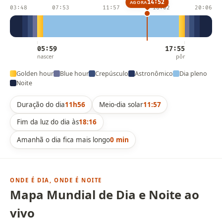
14:52
AGORA
03:48
07:53
11:57
16:02
20:06
05:59
17:55
nascer
pôr
Golden hour
Blue hour
Crepúsculo
Astronômico
Dia pleno
Noite
Duração do dia
11h56
Meio-dia solar
11:57
Fim da luz do dia às
18:16
Amanhã o dia fica mais longo
0 min
ONDE É DIA, ONDE É NOITE
Mapa Mundial de Dia e Noite ao
vivo