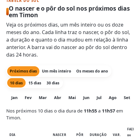
TABELA DO SOL
O nascer e o pôr do sol nos próximos dias
em Timon
Veja os próximos dias, um mês inteiro ou os doze
meses do ano. Cada linha traz o nascer, o pôr do sol,
a duração e quanto o dia mudou em relação à linha
anterior. A barra vai do nascer ao pôr do sol dentro
das 24 horas.
Próximos dias
Um mês inteiro
Os meses do ano
10 dias
15 dias
30 dias
Jan
Fev
Mar
Abr
Mai
Jun
Jul
Ago
Set
O
Nos próximos 10 dias o dia dura de
11h55
a
11h57
em
Timon.
FAIXA 
DIA
NASCER
PÔR
DURAÇÃO
VAR.
0H