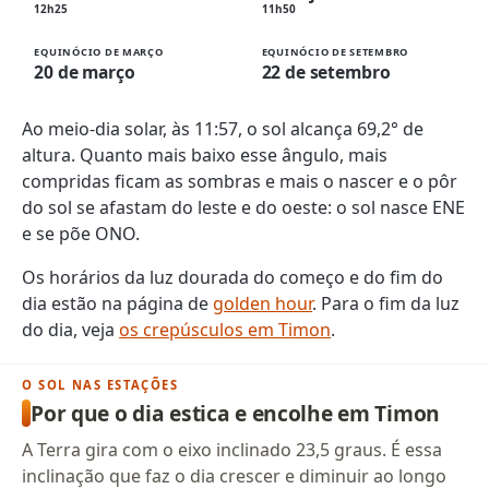
12h25
11h50
EQUINÓCIO DE MARÇO
EQUINÓCIO DE SETEMBRO
20 de março
22 de setembro
Ao meio-dia solar, às 11:57, o sol alcança 69,2° de
altura. Quanto mais baixo esse ângulo, mais
compridas ficam as sombras e mais o nascer e o pôr
do sol se afastam do leste e do oeste: o sol nasce ENE
e se põe ONO.
Os horários da luz dourada do começo e do fim do
dia estão na página de
golden hour
. Para o fim da luz
do dia, veja
os crepúsculos em Timon
.
O SOL NAS ESTAÇÕES
Por que o dia estica e encolhe em Timon
A Terra gira com o eixo inclinado 23,5 graus. É essa
inclinação que faz o dia crescer e diminuir ao longo