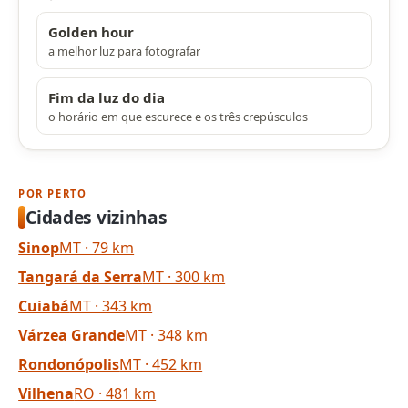
Golden hour
a melhor luz para fotografar
Fim da luz do dia
o horário em que escurece e os três crepúsculos
POR PERTO
Cidades vizinhas
Sinop
MT · 79 km
Tangará da Serra
MT · 300 km
Cuiabá
MT · 343 km
Várzea Grande
MT · 348 km
Rondonópolis
MT · 452 km
Vilhena
RO · 481 km