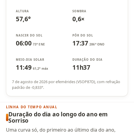
ALTURA
SOMBRA
57,6°
0,6×
NASCER DO SOL
PÔR DO SOL
06:00
17:37
73° ENE
286° ONO
MEIO-DIA SOLAR
DURAÇÃO DO DIA
11:49
11h37
61,2° máx
7 de agosto de 2026 por efemérides (VSOP87D), com refração
padrão de -0,833°.
LINHA DO TEMPO ANUAL
Duração do dia ao longo do ano em
Sorriso
Uma curva só, do primeiro ao último dia do ano,