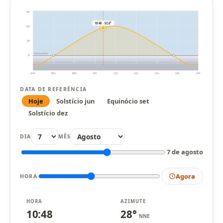
90°
10:48 · 57,6°
60°
30°
horizonte
0°
04h
06h
08h
10h
12h
14h
16h
18h
20h
DATA DE REFERÊNCIA
Hoje
Solstício jun
Equinócio set
Solstício dez
DIA
MÊS
7 de agosto
Agora
HORA
HORA
AZIMUTE
10:48
28°
NNE