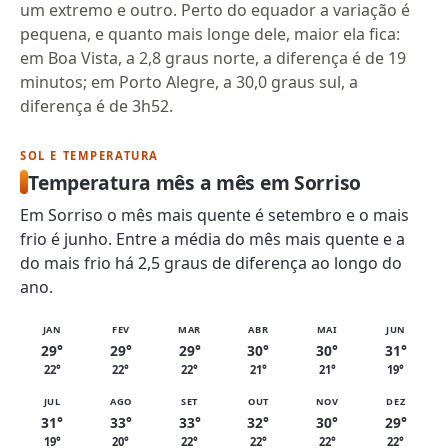
um extremo e outro. Perto do equador a variação é
pequena, e quanto mais longe dele, maior ela fica:
em Boa Vista, a 2,8 graus norte, a diferença é de 19
minutos; em Porto Alegre, a 30,0 graus sul, a
diferença é de 3h52.
SOL E TEMPERATURA
Temperatura mês a mês em Sorriso
Em Sorriso o mês mais quente é setembro e o mais
frio é junho. Entre a média do mês mais quente e a
do mais frio há 2,5 graus de diferença ao longo do
ano.
JAN
FEV
MAR
ABR
MAI
JUN
29°
29°
29°
30°
30°
31°
22°
22°
22°
21°
21°
19°
JUL
AGO
SET
OUT
NOV
DEZ
31°
33°
33°
32°
30°
29°
19°
20°
22°
22°
22°
22°