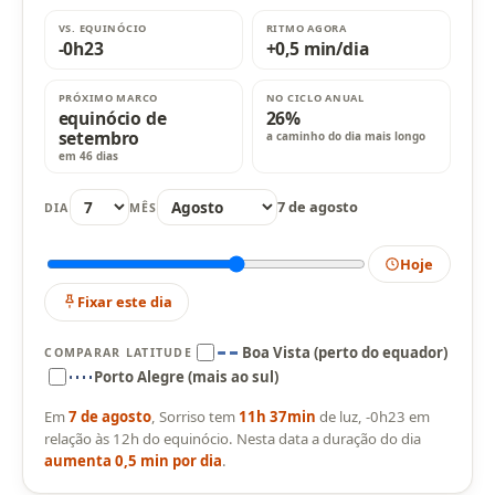
VS. EQUINÓCIO
RITMO AGORA
-0h23
+0,5 min/dia
PRÓXIMO MARCO
NO CICLO ANUAL
equinócio de
26%
setembro
a caminho do dia mais longo
em 46 dias
7 de agosto
DIA
MÊS
Hoje
Fixar este dia
Boa Vista (perto do equador)
COMPARAR LATITUDE
Porto Alegre (mais ao sul)
Em
7 de agosto
, Sorriso tem
11h 37min
de luz, -0h23 em
relação às 12h do equinócio. Nesta data a duração do dia
aumenta 0,5 min por dia
.