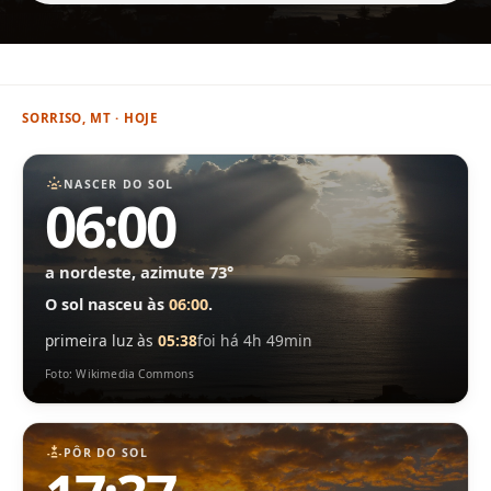
SORRISO, MT · HOJE
NASCER DO SOL
06:00
a nordeste, azimute 73°
O sol nasceu às
06:00
.
primeira luz às
05:38
foi há 4h 49min
Foto: Wikimedia Commons
PÔR DO SOL