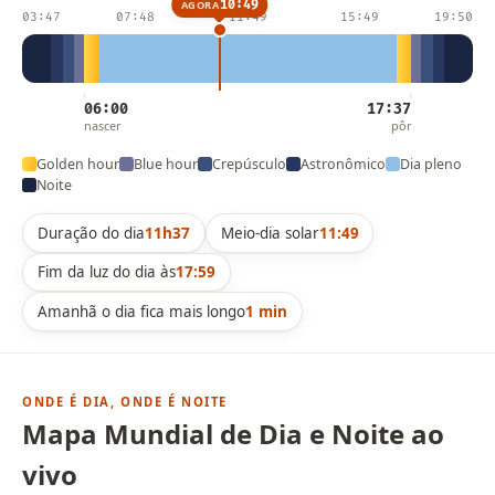
10:49
AGORA
03:47
07:48
11:49
15:49
19:50
06:00
17:37
nascer
pôr
Golden hour
Blue hour
Crepúsculo
Astronômico
Dia pleno
Noite
Duração do dia
11h37
Meio-dia solar
11:49
Fim da luz do dia às
17:59
Amanhã o dia fica mais longo
1 min
ONDE É DIA, ONDE É NOITE
Mapa Mundial de Dia e Noite ao
vivo