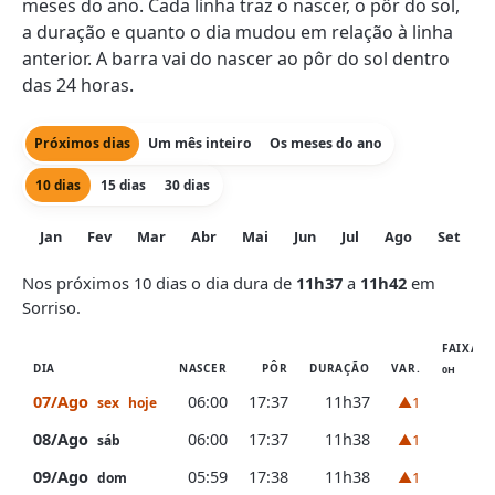
meses do ano. Cada linha traz o nascer, o pôr do sol,
a duração e quanto o dia mudou em relação à linha
anterior. A barra vai do nascer ao pôr do sol dentro
das 24 horas.
Próximos dias
Um mês inteiro
Os meses do ano
10 dias
15 dias
30 dias
Jan
Fev
Mar
Abr
Mai
Jun
Jul
Ago
Set
O
Nos próximos 10 dias o dia dura de
11h37
a
11h42
em
Sorriso.
FAIXA D
DIA
NASCER
PÔR
DURAÇÃO
VAR.
0H
6H
07/Ago
06:00
17:37
11h37
▲1
sex
hoje
08/Ago
06:00
17:37
11h38
▲1
sáb
09/Ago
05:59
17:38
11h38
▲1
dom