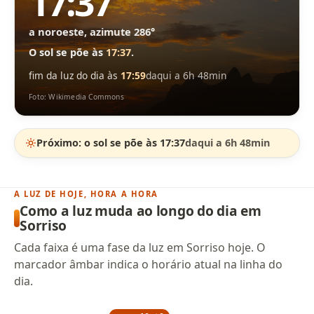
17:37
a noroeste, azimute 286°
O sol se põe às
17:37
.
fim da luz do dia às
17:59
daqui a 6h 48min
Foto: Wikimedia Commons
Próximo: o sol se põe às 17:37
daqui a 6h 48min
A LUZ DE HOJE, HORA A HORA
Como a luz muda ao longo do dia em
Sorriso
Cada faixa é uma fase da luz em Sorriso hoje. O
marcador âmbar indica o horário atual na linha do
dia.