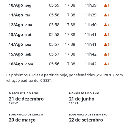
10/Ago
05:59
17:38
11h39
▲1
seg
11/Ago
05:58
17:38
11h39
▲1
ter
12/Ago
05:58
17:38
11h40
▲1
qua
13/Ago
05:58
17:38
11h41
▲1
qui
14/Ago
05:57
17:38
11h41
▲1
sex
15/Ago
05:57
17:38
11h42
▲1
sáb
16/Ago
05:56
17:38
11h42
▲1
dom
Os próximos 10 dias a partir de hoje, por efemérides (VSOP87D), com
refração padrão de -0,833°.
MAIOR DIA DO ANO
MENOR DIA DO ANO
21 de dezembro
21 de junho
12h52
11h23
EQUINÓCIO DE MARÇO
EQUINÓCIO DE SETEMBRO
20 de março
22 de setembro