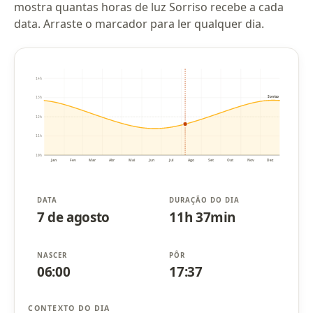
mostra quantas horas de luz Sorriso recebe a cada
data. Arraste o marcador para ler qualquer dia.
14h
Sorriso
13h
12h
11h
10h
Jan
Fev
Mar
Abr
Mai
Jun
Jul
Ago
Set
Out
Nov
Dez
DATA
DURAÇÃO DO DIA
7 de agosto
11h 37min
NASCER
PÔR
06:00
17:37
CONTEXTO DO DIA