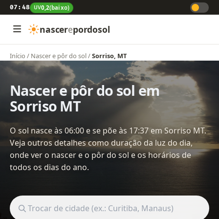
07:48
UV
0,2
(baixo)
nascer
e
pordosol
Início
/
Nascer e pôr do sol
/
Sorriso, MT
Nascer e pôr do sol em
Sorriso MT
O sol nasce às 06:00 e se põe às 17:37 em Sorriso MT.
Veja outros detalhes como duração da luz do dia,
onde ver o nascer e o pôr do sol e os horários de
todos os dias do ano.
Buscar cidade