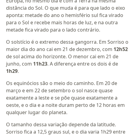
Europa, no mesmo dia e com a Terra na mesma
distância do Sol. O que muda é para que lado o eixo
aponta: metade do ano o hemisfério sul fica virado
para o Sol e recebe mais horas de luz, e na outra
metade fica virado para o lado contrário.
O solstício é o extremo dessa gangorra. Em Sorriso o
maior dia do ano cai em 21 de dezembro, com
12h52
de sol acima do horizonte. O menor cai em 21 de
junho, com
11h23
. A diferença entre os dois é de
1h29
.
Os equinócios são o meio do caminho. Em 20 de
março e em 22 de setembro o sol nasce quase
exatamente a leste e se põe quase exatamente a
oeste, e o dia e a noite duram perto de 12 horas em
qualquer lugar do planeta.
O tamanho dessa variação depende da latitude.
Sorriso fica a 12,5 graus sul, e o dia varia 1h29 entre