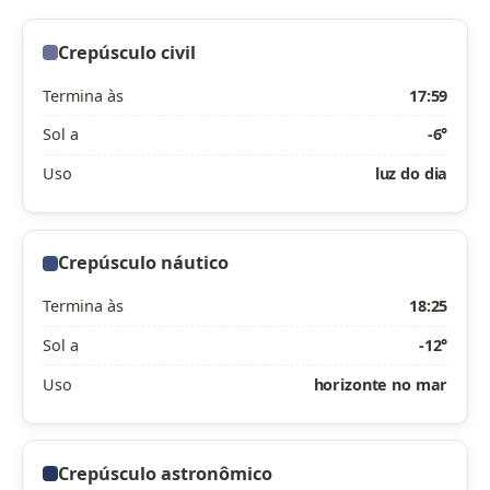
Crepúsculo civil
Termina às
17:59
Sol a
-6°
Uso
luz do dia
Crepúsculo náutico
Termina às
18:25
Sol a
-12°
Uso
horizonte no mar
Crepúsculo astronômico