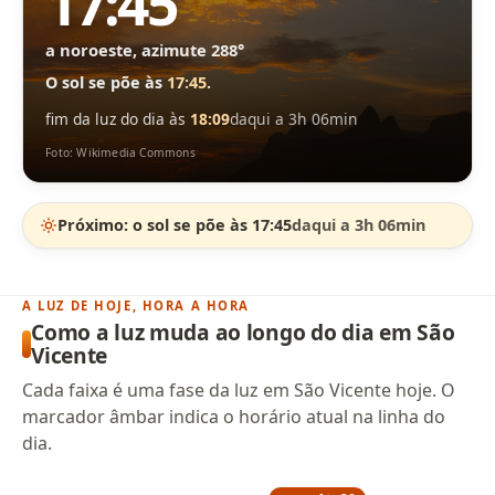
17:45
a noroeste, azimute 288°
O sol se põe às
17:45
.
fim da luz do dia às
18:09
daqui a 3h 06min
Foto: Wikimedia Commons
Próximo: o sol se põe às 17:45
daqui a 3h 06min
A LUZ DE HOJE, HORA A HORA
Como a luz muda ao longo do dia em São
Vicente
Cada faixa é uma fase da luz em São Vicente hoje. O
marcador âmbar indica o horário atual na linha do
dia.