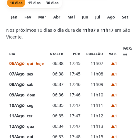
10 dias
15 dias
30 dias
Jan
Fev
Mar
Abr
Mai
Jun
Jul
Ago
Set
O
Nos próximos 10 dias o dia dura de
11h07
a
11h17
em São
Vicente.
FAIXA D
DIA
NASCER
PÔR
DURAÇÃO
VAR.
0H
6H
06/Ago
06:38
17:45
11h07
▲1
qui
hoje
07/Ago
06:38
17:45
11h08
▲1
sex
08/Ago
06:37
17:46
11h09
▲1
sáb
09/Ago
06:36
17:46
11h10
▲1
dom
10/Ago
06:35
17:47
11h11
▲1
seg
11/Ago
06:35
17:47
11h12
▲1
ter
12/Ago
06:34
17:47
11h13
▲1
qua
13/Ago
06:33
17:48
11h15
▲1
qui