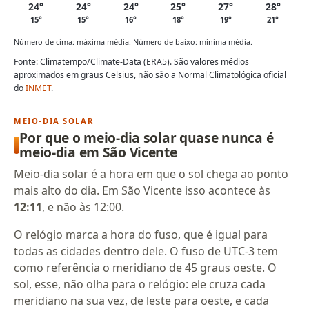
24°
24°
24°
25°
27°
28°
15°
15°
16°
18°
19°
21°
Número de cima: máxima média. Número de baixo: mínima média.
Fonte: Climatempo/Climate-Data (ERA5). São valores médios
aproximados em graus Celsius, não são a Normal Climatológica oficial
do
INMET
.
MEIO-DIA SOLAR
Por que o meio-dia solar quase nunca é
meio-dia em São Vicente
Meio-dia solar é a hora em que o sol chega ao ponto
mais alto do dia. Em São Vicente isso acontece às
12:11
, e não às 12:00.
O relógio marca a hora do fuso, que é igual para
todas as cidades dentro dele. O fuso de UTC-3 tem
como referência o meridiano de 45 graus oeste. O
sol, esse, não olha para o relógio: ele cruza cada
meridiano na sua vez, de leste para oeste, e cada