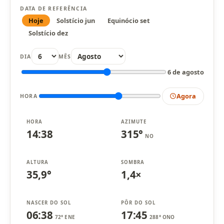
DATA DE REFERÊNCIA
Hoje
Solstício jun
Equinócio set
Solstício dez
DIA
MÊS
6 de agosto
Agora
HORA
HORA
AZIMUTE
14:38
315°
NO
ALTURA
SOMBRA
35,9°
1,4×
NASCER DO SOL
PÔR DO SOL
06:38
17:45
72° ENE
288° ONO