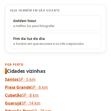
VEJA TAMBÉM EM SÃO VICENTE
Golden hour
a melhor luz para fotografar
Fim da luz do dia
o horário em que escurece e os três crepúsculos
POR PERTO
Cidades vizinhas
Santos
SP · 5 km
Praia Grande
SP · 6 km
Cubatão
SP · 8 km
Guarujá
SP · 14 km
Ribeirão Pires
SP · 28 km