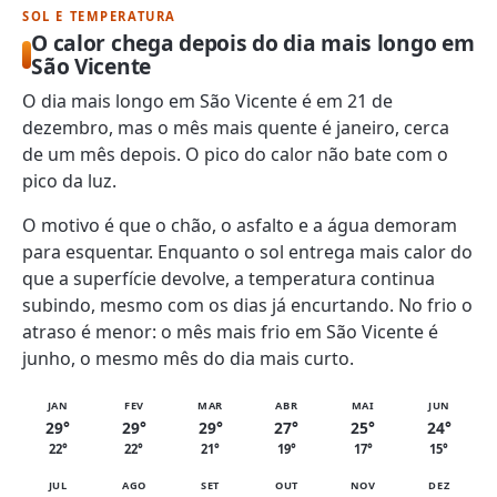
SOL E TEMPERATURA
O calor chega depois do dia mais longo em
São Vicente
O dia mais longo em São Vicente é em 21 de
dezembro, mas o mês mais quente é janeiro, cerca
de um mês depois. O pico do calor não bate com o
pico da luz.
O motivo é que o chão, o asfalto e a água demoram
para esquentar. Enquanto o sol entrega mais calor do
que a superfície devolve, a temperatura continua
subindo, mesmo com os dias já encurtando. No frio o
atraso é menor: o mês mais frio em São Vicente é
junho, o mesmo mês do dia mais curto.
JAN
FEV
MAR
ABR
MAI
JUN
29°
29°
29°
27°
25°
24°
22°
22°
21°
19°
17°
15°
JUL
AGO
SET
OUT
NOV
DEZ