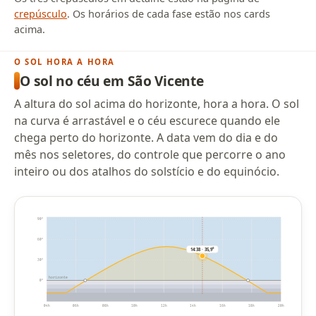
crepúsculo
. Os horários de cada fase estão nos cards
acima.
O SOL HORA A HORA
O sol no céu em São Vicente
A altura do sol acima do horizonte, hora a hora. O sol
na curva é arrastável e o céu escurece quando ele
chega perto do horizonte. A data vem do dia e do
mês nos seletores, do controle que percorre o ano
inteiro ou dos atalhos do solstício e do equinócio.
90°
60°
14:38 · 35,9°
30°
horizonte
0°
04h
06h
08h
10h
12h
14h
16h
18h
20h