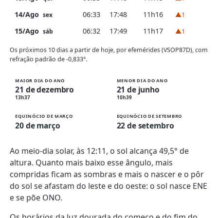
14/Ago
06:33
17:48
11h16
▲1
sex
15/Ago
06:32
17:49
11h17
▲1
sáb
Os próximos 10 dias a partir de hoje, por efemérides (VSOP87D), com
refração padrão de -0,833°.
MAIOR DIA DO ANO
MENOR DIA DO ANO
21 de dezembro
21 de junho
13h37
10h39
EQUINÓCIO DE MARÇO
EQUINÓCIO DE SETEMBRO
20 de março
22 de setembro
Ao meio-dia solar, às 12:11, o sol alcança 49,5° de
altura. Quanto mais baixo esse ângulo, mais
compridas ficam as sombras e mais o nascer e o pôr
do sol se afastam do leste e do oeste: o sol nasce ENE
e se põe ONO.
Os horários da luz dourada do começo e do fim do