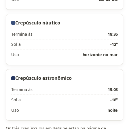
Crepúsculo náutico
Termina às
18:36
Sol a
-12°
Uso
horizonte no mar
Crepúsculo astronômico
Termina às
19:03
Sol a
-18°
Uso
noite
Os três crepúsculos em detalhe estão na página de