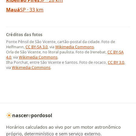
Mauá
SP · 33 km
Créditos das fotos
Ponte Pênsil de São Vicente, cartão-postal da cidade. Foto de
Helfmann,
CC BY-SA 3.0
, via
Wikimedia Commons
.
Orla de São Vicente, no litoral paulista. Foto de Irenebat,
CC BY-SA
4.0
, via
Wikimedia Commons
.
Ilha Porchat, entre São Vicente e Santos. Foto de rocaco,
CC BY 3.0
,
via
Wikimedia Commons
.
nascer
e
pordosol
Horários calculados ao vivo por um motor astronômico
próprio, determinístico e sem serviço externo.