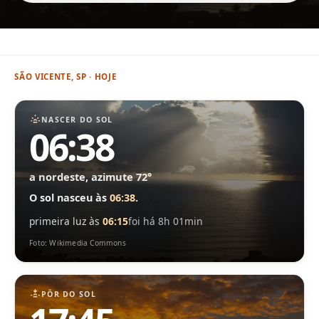
SÃO VICENTE, SP · HOJE
NASCER DO SOL
06:38
a nordeste, azimute 72°
O sol nasceu às
06:38
.
primeira luz às
06:15
foi há 8h 01min
Foto: Wikimedia Commons
PÔR DO SOL