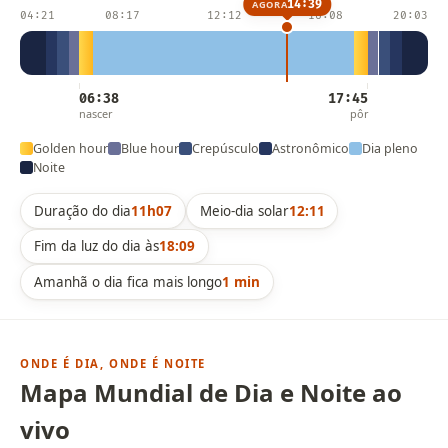
14:39
AGORA
04:21
08:17
12:12
16:08
20:03
06:38
17:45
nascer
pôr
Golden hour
Blue hour
Crepúsculo
Astronômico
Dia pleno
Noite
Duração do dia
11h07
Meio-dia solar
12:11
Fim da luz do dia às
18:09
Amanhã o dia fica mais longo
1 min
ONDE É DIA, ONDE É NOITE
Mapa Mundial de Dia e Noite ao
vivo