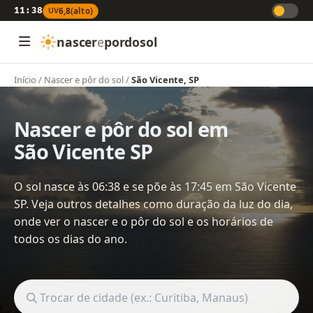
11:38
UV
6,8
(alto)
nascer
e
pordosol
Início
/
Nascer e pôr do sol
/
São Vicente, SP
Nascer e pôr do sol em
São Vicente SP
O sol nasce às 06:38 e se põe às 17:45 em São Vicente
SP. Veja outros detalhes como duração da luz do dia,
onde ver o nascer e o pôr do sol e os horários de
todos os dias do ano.
Buscar cidade