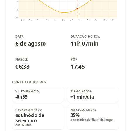
12h
11h
10h
Jan
Fev
Mar
Abr
Mai
Jun
Jul
Ago
Set
Out
Nov
Dez
DATA
DURAÇÃO DO DIA
6 de agosto
11h 07min
NASCER
PÔR
06:38
17:45
CONTEXTO DO DIA
VS. EQUINÓCIO
RITMO AGORA
-0h53
+1 min/dia
PRÓXIMO MARCO
NO CICLO ANUAL
equinócio de
25%
setembro
a caminho do dia mais longo
em 47 dias