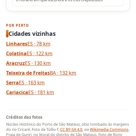
POR PERTO
Cidades vizinhas
Linhares
ES · 78 km
Colatina
ES · 122 km
Aracruz
ES · 130 km
Teixeira de Freitas
BA · 132 km
Serra
ES · 163 km
Cariacica
ES · 181 km
Créditos das fotos
Núcleo Histórico do Porto de São Mateus, sítio tombado às margens
do rio Cricaré. Foto de Túllio F,
CC BY-SA 4.0
, via
Wikimedia Commons
.
Praia de Guriri, no litoral do distrito de São Mateus. Foto de Rony