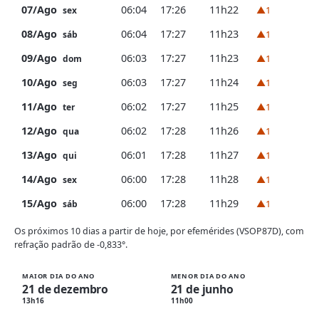
07/Ago
06:04
17:26
11h22
▲1
sex
08/Ago
06:04
17:27
11h23
▲1
sáb
09/Ago
06:03
17:27
11h23
▲1
dom
10/Ago
06:03
17:27
11h24
▲1
seg
11/Ago
06:02
17:27
11h25
▲1
ter
12/Ago
06:02
17:28
11h26
▲1
qua
13/Ago
06:01
17:28
11h27
▲1
qui
14/Ago
06:00
17:28
11h28
▲1
sex
15/Ago
06:00
17:28
11h29
▲1
sáb
Os próximos 10 dias a partir de hoje, por efemérides (VSOP87D), com
refração padrão de -0,833°.
MAIOR DIA DO ANO
MENOR DIA DO ANO
21 de dezembro
21 de junho
13h16
11h00