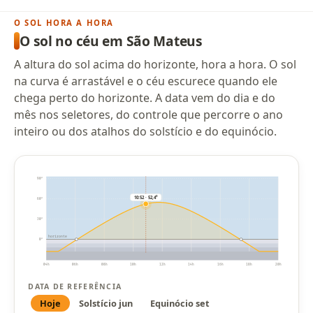
O SOL HORA A HORA
O sol no céu em São Mateus
A altura do sol acima do horizonte, hora a hora. O sol
na curva é arrastável e o céu escurece quando ele
chega perto do horizonte. A data vem do dia e do
mês nos seletores, do controle que percorre o ano
inteiro ou dos atalhos do solstício e do equinócio.
90°
10:52 · 52,4°
60°
30°
horizonte
0°
04h
06h
08h
10h
12h
14h
16h
18h
20h
DATA DE REFERÊNCIA
Hoje
Solstício jun
Equinócio set