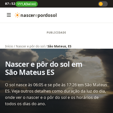
07:52
UV
1,4
(baixo)
nascer
e
pordosol
Início
/
Nascer e pôr do sol
/
São Mateus, ES
Nascer e pôr do sol em
São Mateus ES
O sol nasce às 06:05 e se põe às 17:26 em São Mateus
ES. Veja outros detalhes como duração da luz do dia,
onde ver o nascer e o pôr do sol e os horários de
todos os dias do ano.