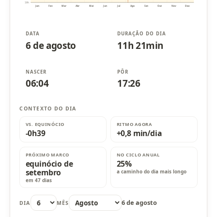
10h
Jan
Fev
Mar
Abr
Mai
Jun
Jul
Ago
Set
Out
Nov
Dez
DATA
DURAÇÃO DO DIA
6 de agosto
11h 21min
NASCER
PÔR
06:04
17:26
CONTEXTO DO DIA
VS. EQUINÓCIO
RITMO AGORA
-0h39
+0,8 min/dia
PRÓXIMO MARCO
NO CICLO ANUAL
equinócio de
25%
setembro
a caminho do dia mais longo
em 47 dias
6 de agosto
DIA
MÊS