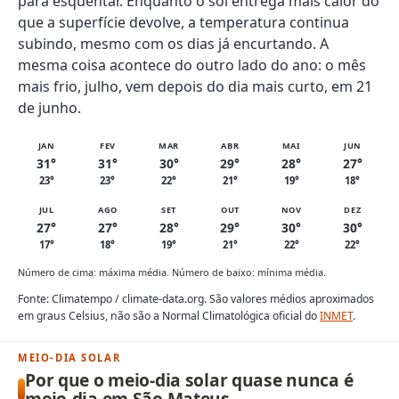
para esquentar. Enquanto o sol entrega mais calor do
que a superfície devolve, a temperatura continua
subindo, mesmo com os dias já encurtando. A
mesma coisa acontece do outro lado do ano: o mês
mais frio, julho, vem depois do dia mais curto, em 21
de junho.
JAN
FEV
MAR
ABR
MAI
JUN
31°
31°
30°
29°
28°
27°
23°
23°
22°
21°
19°
18°
JUL
AGO
SET
OUT
NOV
DEZ
27°
27°
28°
29°
30°
30°
17°
18°
19°
21°
22°
22°
Número de cima: máxima média. Número de baixo: mínima média.
Fonte: Climatempo / climate-data.org. São valores médios aproximados
em graus Celsius, não são a Normal Climatológica oficial do
INMET
.
MEIO-DIA SOLAR
Por que o meio-dia solar quase nunca é
meio-dia em São Mateus