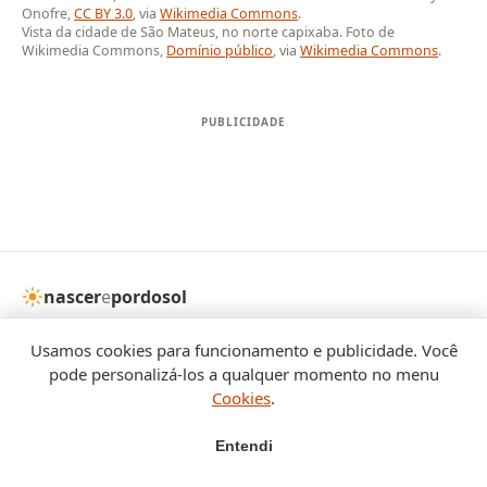
Onofre,
CC BY 3.0
, via
Wikimedia Commons
.
Vista da cidade de São Mateus, no norte capixaba. Foto de
Wikimedia Commons,
Domínio público
, via
Wikimedia Commons
.
nascer
e
pordosol
Horários calculados ao vivo por um motor astronômico
Usamos cookies para funcionamento e publicidade. Você
próprio, determinístico e sem serviço externo.
pode personalizá-los a qualquer momento no menu
Cookies
.
SEÇÕES
Início
Golden hour
Crepúsculos
Calendários
Índice UV
Entendi
Cidades
Artigos
Início
Golden
Crepúsculo
Cidades