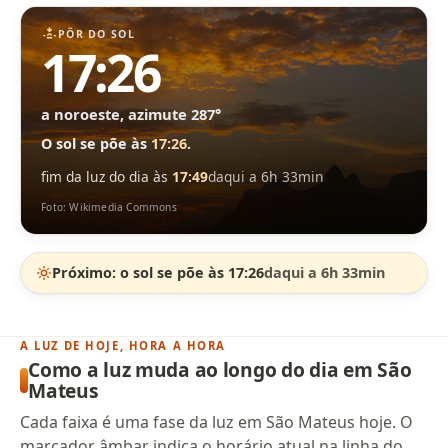
PÔR DO SOL
17:26
a noroeste, azimute 287°
O sol se põe às
17:26
.
fim da luz do dia às
17:49
daqui a 6h 33min
Foto: Wikimedia Commons
Próximo: o sol se põe às 17:26
daqui a 6h 33min
A LUZ DE HOJE, HORA A HORA
Como a luz muda ao longo do dia em São
Mateus
Cada faixa é uma fase da luz em São Mateus hoje. O
marcador âmbar indica o horário atual na linha do