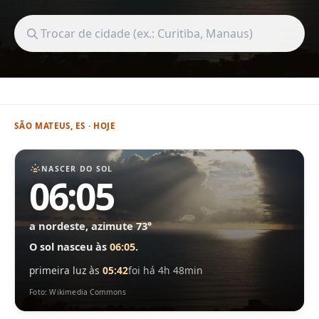
Buscar cidade
SÃO MATEUS, ES · HOJE
NASCER DO SOL
06:05
a nordeste, azimute 73°
O sol nasceu às
06:05
.
primeira luz às
05:42
foi há 4h 48min
Foto: Wikimedia Commons