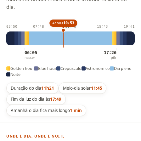
dia.
10:53
AGORA
03:50
07:48
11:46
15:43
19:41
06:05
17:26
nascer
pôr
Golden hour
Blue hour
Crepúsculo
Astronômico
Dia pleno
Noite
Duração do dia
11h21
Meio-dia solar
11:45
Fim da luz do dia às
17:49
Amanhã o dia fica mais longo
1 min
ONDE É DIA, ONDE É NOITE