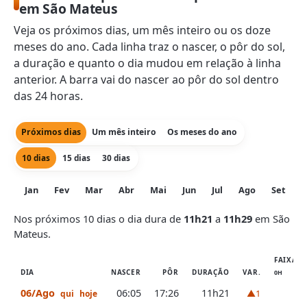
em São Mateus
Veja os próximos dias, um mês inteiro ou os doze
meses do ano. Cada linha traz o nascer, o pôr do sol,
a duração e quanto o dia mudou em relação à linha
anterior. A barra vai do nascer ao pôr do sol dentro
das 24 horas.
Próximos dias
Um mês inteiro
Os meses do ano
10 dias
15 dias
30 dias
Jan
Fev
Mar
Abr
Mai
Jun
Jul
Ago
Set
O
Nos próximos 10 dias o dia dura de
11h21
a
11h29
em São
Mateus.
FAIXA D
DIA
NASCER
PÔR
DURAÇÃO
VAR.
0H
6H
06/Ago
06:05
17:26
11h21
▲1
qui
hoje