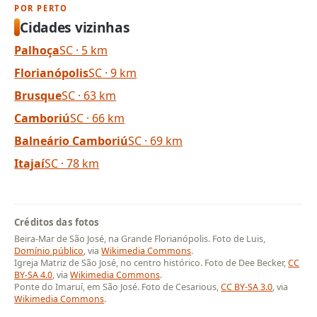
POR PERTO
Cidades vizinhas
Palhoça
SC · 5 km
Florianópolis
SC · 9 km
Brusque
SC · 63 km
Camboriú
SC · 66 km
Balneário Camboriú
SC · 69 km
Itajaí
SC · 78 km
Créditos das fotos
Beira-Mar de São José, na Grande Florianópolis. Foto de Luis,
Domínio público
, via
Wikimedia Commons
.
Igreja Matriz de São José, no centro histórico. Foto de Dee Becker,
CC
BY-SA 4.0
, via
Wikimedia Commons
.
Ponte do Imaruí, em São José. Foto de Cesarious,
CC BY-SA 3.0
, via
Wikimedia Commons
.