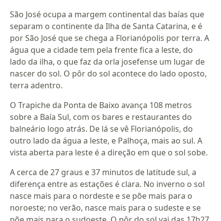
São José ocupa a margem continental das baías que
separam o continente da Ilha de Santa Catarina, e é
por São José que se chega a Florianópolis por terra. A
água que a cidade tem pela frente fica a leste, do
lado da ilha, o que faz da orla josefense um lugar de
nascer do sol. O pôr do sol acontece do lado oposto,
terra adentro.
O Trapiche da Ponta de Baixo avança 108 metros
sobre a Baía Sul, com os bares e restaurantes do
balneário logo atrás. De lá se vê Florianópolis, do
outro lado da água a leste, e Palhoça, mais ao sul. A
vista aberta para leste é a direção em que o sol sobe.
A cerca de 27 graus e 37 minutos de latitude sul, a
diferença entre as estações é clara. No inverno o sol
nasce mais para o nordeste e se põe mais para o
noroeste; no verão, nasce mais para o sudeste e se
põe mais para o sudoeste. O pôr do sol vai das 17h27