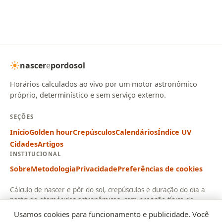
nascer
e
pordosol
Horários calculados ao vivo por um motor astronômico
próprio, determinístico e sem serviço externo.
SEÇÕES
Início
Golden hour
Crepúsculos
Calendários
Índice UV
Cidades
Artigos
INSTITUCIONAL
Sobre
Metodologia
Privacidade
Preferências de cookies
Cálculo de nascer e pôr do sol, crepúsculos e duração do dia a
partir de efemérides astronômicas, com precisão típica de
cerca de 1 minuto.
Usamos cookies para funcionamento e publicidade. Você