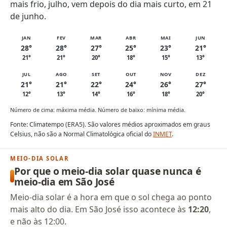
mais frio, julho, vem depois do dia mais curto, em 21
de junho.
JAN
FEV
MAR
ABR
MAI
JUN
28°
28°
27°
25°
23°
21°
21°
21°
20°
18°
15°
13°
JUL
AGO
SET
OUT
NOV
DEZ
21°
21°
22°
24°
26°
27°
12°
13°
14°
16°
18°
20°
Número de cima: máxima média. Número de baixo: mínima média.
Fonte: Climatempo (ERA5). São valores médios aproximados em graus
Celsius, não são a Normal Climatológica oficial do
INMET
.
MEIO-DIA SOLAR
Por que o meio-dia solar quase nunca é
meio-dia em São José
Meio-dia solar é a hora em que o sol chega ao ponto
mais alto do dia. Em São José isso acontece às
12:20
,
e não às 12:00.