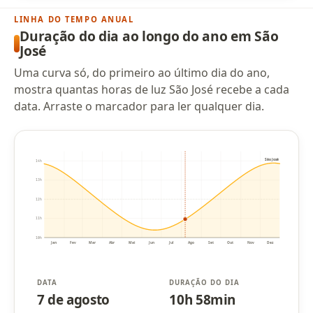
LINHA DO TEMPO ANUAL
Duração do dia ao longo do ano em São
José
Uma curva só, do primeiro ao último dia do ano,
mostra quantas horas de luz São José recebe a cada
data. Arraste o marcador para ler qualquer dia.
São José
14h
13h
12h
11h
10h
Jan
Fev
Mar
Abr
Mai
Jun
Jul
Ago
Set
Out
Nov
Dez
DATA
DURAÇÃO DO DIA
7 de agosto
10h 58min