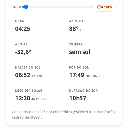
Agora
HORA
HORA
AZIMUTE
04:25
88°
L
ALTURA
SOMBRA
-32,6°
sem sol
NASCER DO SOL
PÔR DO SOL
06:52
17:49
72° ENE
288° ONO
MEIO-DIA SOLAR
DURAÇÃO DO DIA
12:20
10h57
46,1° máx
7 de agosto de 2026 por efemérides (VSOP87D), com refração
padrão de -0,833°.