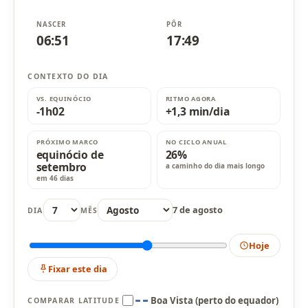
NASCER
PÔR
06:51
17:49
CONTEXTO DO DIA
VS. EQUINÓCIO
RITMO AGORA
-1h02
+1,3 min/dia
PRÓXIMO MARCO
NO CICLO ANUAL
equinócio de
26%
setembro
a caminho do dia mais longo
em 46 dias
7 de agosto
DIA
MÊS
Hoje
Fixar este dia
Boa Vista (perto do equador)
COMPARAR LATITUDE