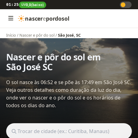
01:25
UV
0,0
(baixo)
nascer
e
pordosol
Início
/
Nascer e pôr do sol
/
São José, SC
Nascer e pôr do sol em
São José SC
O sol nasce às 06:52 e se põe às 17:49 em São José SC.
Veja outros detalhes como duração da luz do dia,
onde ver o nascer e o pôr do sol e os horários de
todos os dias do ano.
Buscar cidade