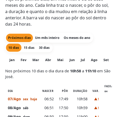
meses do ano. Cada linha traz o nascer, o pôr do sol,
a duração e quanto o dia mudou em relação à linha
anterior. A barra vai do nascer ao pôr do sol dentro
das 24 horas.
Próximos dias
Um mês inteiro
Os meses do ano
10 dias
15 dias
30 dias
Jan
Fev
Mar
Abr
Mai
Jun
Jul
Ago
Set
O
Nos próximos 10 dias o dia dura de
10h58
a
11h10
em São
José.
FAIXA D
DIA
NASCER
PÔR
DURAÇÃO
VAR.
0H
6H
07/Ago
06:52
17:49
10h58
▲1
sex
hoje
08/Ago
06:51
17:50
10h59
▲1
sáb
09/Ago
06:50
17:50
11h00
▲1
dom