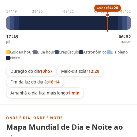
04:26
AGORA
17:49
21:05
00:21
03:36
06:52
17:49
06:52
pôr
nascer
Golden hour
Blue hour
Crepúsculo
Astronômico
Dia pleno
Noite
Duração do dia
10h57
Meio-dia solar
12:20
Fim da luz do dia às
18:14
Amanhã o dia fica mais longo
1 min
ONDE É DIA, ONDE É NOITE
Mapa Mundial de Dia e Noite ao