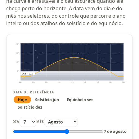
na curva é arrastável e o céu escurece quando ele
chega perto do horizonte. A data vem do dia e do
mês nos seletores, do controle que percorre o ano
inteiro ou dos atalhos do solstício e do equinócio.
90°
60°
30°
horizonte
0°
04:25 · -32,6°
04h
06h
08h
10h
12h
14h
16h
18h
20h
DATA DE REFERÊNCIA
Hoje
Solstício jun
Equinócio set
Solstício dez
DIA
MÊS
7 de agosto