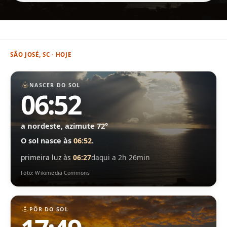
SÃO JOSÉ, SC · HOJE
NASCER DO SOL
06:52
a nordeste, azimute 72°
O sol nasce às
06:52
.
primeira luz às
06:27
daqui a 2h 26min
Foto: Wikimedia Commons
PÔR DO SOL