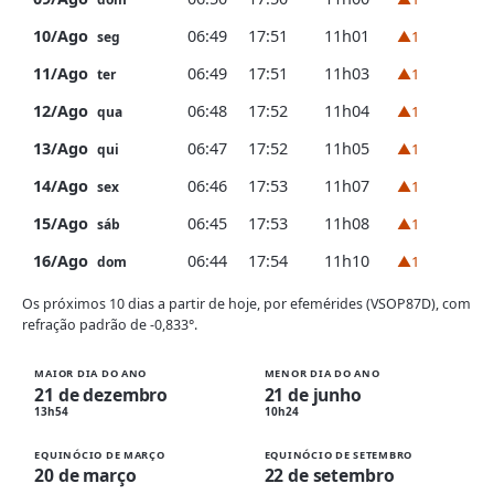
10/Ago
06:49
17:51
11h01
▲1
seg
11/Ago
06:49
17:51
11h03
▲1
ter
12/Ago
06:48
17:52
11h04
▲1
qua
13/Ago
06:47
17:52
11h05
▲1
qui
14/Ago
06:46
17:53
11h07
▲1
sex
15/Ago
06:45
17:53
11h08
▲1
sáb
16/Ago
06:44
17:54
11h10
▲1
dom
Os próximos 10 dias a partir de hoje, por efemérides (VSOP87D), com
refração padrão de -0,833°.
MAIOR DIA DO ANO
MENOR DIA DO ANO
21 de dezembro
21 de junho
13h54
10h24
EQUINÓCIO DE MARÇO
EQUINÓCIO DE SETEMBRO
20 de março
22 de setembro