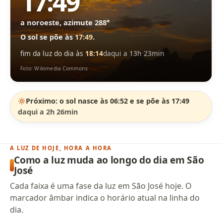
17:49
a noroeste, azimute 288°
O sol se põe às
17:49
.
fim da luz do dia às
18:14
daqui a 13h 23min
Foto: Wikimedia Commons
Próximo: o sol nasce às 06:52 e se põe às 17:49
daqui a 2h 26min
A LUZ DE HOJE, HORA A HORA
Como a luz muda ao longo do dia em São
José
Cada faixa é uma fase da luz em São José hoje. O
marcador âmbar indica o horário atual na linha do
dia.