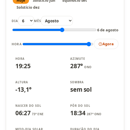
Hoje
Solstício jun
Equinócio set
Solstício dez
DIA
MÊS
6 de agosto
Agora
HORA
HORA
AZIMUTE
19:25
287°
ONO
ALTURA
SOMBRA
-13,1°
sem sol
NASCER DO SOL
PÔR DO SOL
06:27
18:34
73° ENE
287° ONO
MEIO-DIA SOLAR
DURAÇÃO DO DIA