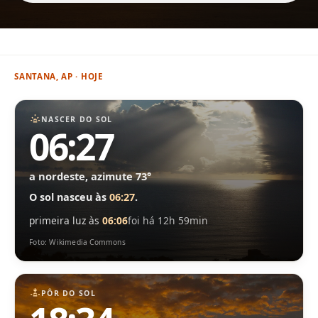
SANTANA, AP · HOJE
NASCER DO SOL
06:27
a nordeste, azimute 73°
O sol nasceu às
06:27
.
primeira luz às
06:06
foi há 12h 59min
Foto: Wikimedia Commons
PÔR DO SOL