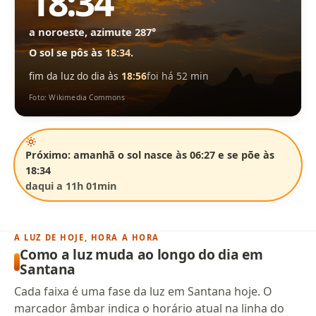
18:34
a noroeste, azimute 287°
O sol se pôs às
18:34
.
fim da luz do dia às
18:56
foi há 52 min
Foto: Wikimedia Commons
Próximo: amanhã o sol nasce às 06:27 e se põe às
18:34
daqui a 11h 01min
A LUZ DE HOJE, HORA A HORA
Como a luz muda ao longo do dia em
Santana
Cada faixa é uma fase da luz em Santana hoje. O
marcador âmbar indica o horário atual na linha do