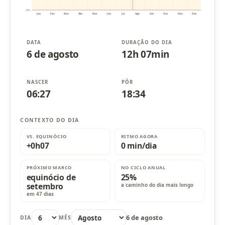
10h
Jan
Fev
Mar
Abr
Mai
Jun
Jul
Ago
Set
Out
Nov
Dez
DATA
DURAÇÃO DO DIA
6 de agosto
12h 07min
NASCER
PÔR
06:27
18:34
CONTEXTO DO DIA
VS. EQUINÓCIO
RITMO AGORA
+0h07
0 min/dia
PRÓXIMO MARCO
NO CICLO ANUAL
equinócio de
25%
setembro
a caminho do dia mais longo
em 47 dias
6 de agosto
DIA
MÊS