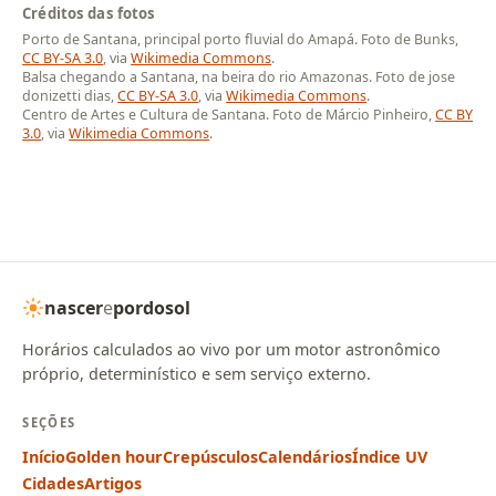
Créditos das fotos
Porto de Santana, principal porto fluvial do Amapá. Foto de Bunks,
CC BY-SA 3.0
, via
Wikimedia Commons
.
Balsa chegando a Santana, na beira do rio Amazonas. Foto de jose
donizetti dias,
CC BY-SA 3.0
, via
Wikimedia Commons
.
Centro de Artes e Cultura de Santana. Foto de Márcio Pinheiro,
CC BY
3.0
, via
Wikimedia Commons
.
nascer
e
pordosol
Horários calculados ao vivo por um motor astronômico
próprio, determinístico e sem serviço externo.
SEÇÕES
Início
Golden hour
Crepúsculos
Calendários
Índice UV
Cidades
Artigos