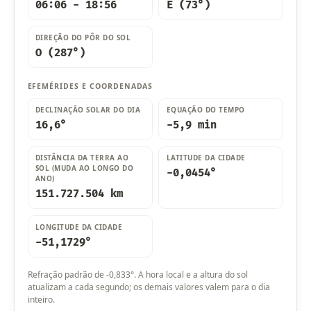
06:06 - 18:56
E (73°)
DIREÇÃO DO PÔR DO SOL
O (287°)
EFEMÉRIDES E COORDENADAS
DECLINAÇÃO SOLAR DO DIA
EQUAÇÃO DO TEMPO
16,6°
-5,9 min
DISTÂNCIA DA TERRA AO
LATITUDE DA CIDADE
SOL (MUDA AO LONGO DO
-0,0454°
ANO)
151.727.504 km
LONGITUDE DA CIDADE
-51,1729°
Refração padrão de -0,833°. A hora local e a altura do sol
atualizam a cada segundo; os demais valores valem para o dia
inteiro.