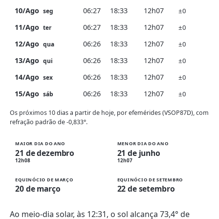
10/Ago
06:27
18:33
12h07
±0
seg
11/Ago
06:27
18:33
12h07
±0
ter
12/Ago
06:26
18:33
12h07
±0
qua
13/Ago
06:26
18:33
12h07
±0
qui
14/Ago
06:26
18:33
12h07
±0
sex
15/Ago
06:26
18:33
12h07
±0
sáb
Os próximos 10 dias a partir de hoje, por efemérides (VSOP87D), com
refração padrão de -0,833°.
MAIOR DIA DO ANO
MENOR DIA DO ANO
21 de dezembro
21 de junho
12h08
12h07
EQUINÓCIO DE MARÇO
EQUINÓCIO DE SETEMBRO
20 de março
22 de setembro
Ao meio-dia solar, às 12:31, o sol alcança 73,4° de