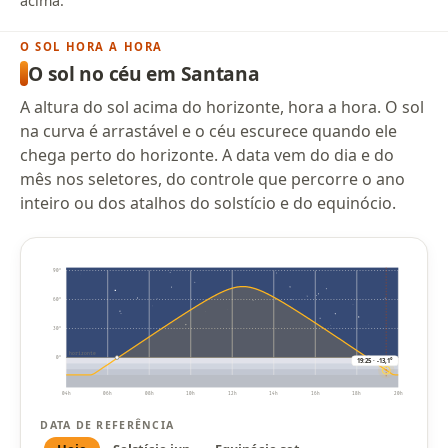
acima.
O SOL HORA A HORA
O sol no céu em Santana
A altura do sol acima do horizonte, hora a hora. O sol
na curva é arrastável e o céu escurece quando ele
chega perto do horizonte. A data vem do dia e do
mês nos seletores, do controle que percorre o ano
inteiro ou dos atalhos do solstício e do equinócio.
90°
60°
30°
horizonte
0°
19:25 · -13,1°
04h
06h
08h
10h
12h
14h
16h
18h
20h
DATA DE REFERÊNCIA