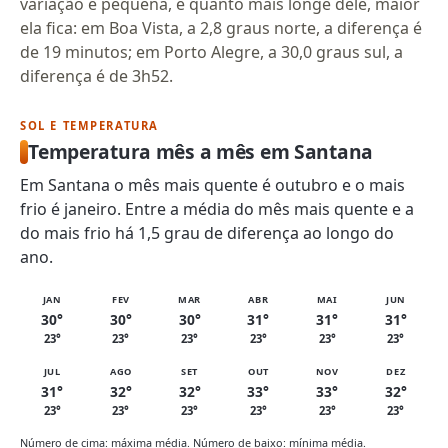
variação é pequena, e quanto mais longe dele, maior
ela fica: em Boa Vista, a 2,8 graus norte, a diferença é
de 19 minutos; em Porto Alegre, a 30,0 graus sul, a
diferença é de 3h52.
SOL E TEMPERATURA
Temperatura mês a mês em Santana
Em Santana o mês mais quente é outubro e o mais
frio é janeiro. Entre a média do mês mais quente e a
do mais frio há 1,5 grau de diferença ao longo do
ano.
JAN
FEV
MAR
ABR
MAI
JUN
30°
30°
30°
31°
31°
31°
23°
23°
23°
23°
23°
23°
JUL
AGO
SET
OUT
NOV
DEZ
31°
32°
32°
33°
33°
32°
23°
23°
23°
23°
23°
23°
Número de cima: máxima média. Número de baixo: mínima média.