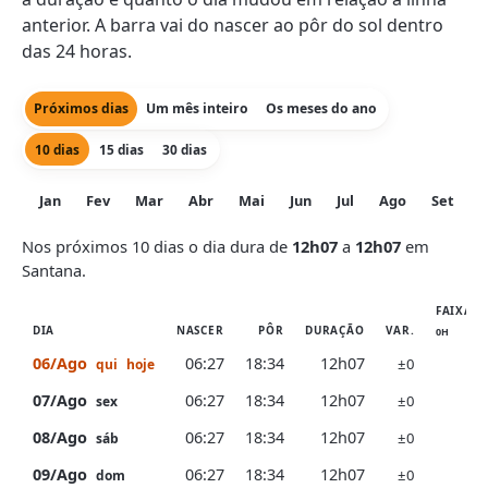
anterior. A barra vai do nascer ao pôr do sol dentro
das 24 horas.
Próximos dias
Um mês inteiro
Os meses do ano
10 dias
15 dias
30 dias
Jan
Fev
Mar
Abr
Mai
Jun
Jul
Ago
Set
O
Nos próximos 10 dias o dia dura de
12h07
a
12h07
em
Santana.
FAIXA D
DIA
NASCER
PÔR
DURAÇÃO
VAR.
0H
6H
06/Ago
06:27
18:34
12h07
±0
qui
hoje
07/Ago
06:27
18:34
12h07
±0
sex
08/Ago
06:27
18:34
12h07
±0
sáb
09/Ago
06:27
18:34
12h07
±0
dom