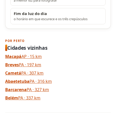
a melhor luz para fotografar
Fim da luz do dia
o horário em que escurece e os três crepúsculos
POR PERTO
Cidades vizinhas
Macapá
AP · 15 km
Breves
PA · 197 km
Cametá
PA · 307 km
Abaetetuba
PA · 316 km
Barcarena
PA · 327 km
Belém
PA · 337 km