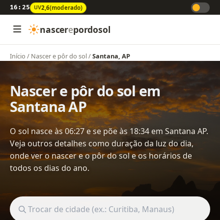
16:25
UV
2,6
(moderado)
nascer
e
pordosol
Início
/
Nascer e pôr do sol
/
Santana, AP
Nascer e pôr do sol em
Santana AP
O sol nasce às 06:27 e se põe às 18:34 em Santana AP.
Veja outros detalhes como duração da luz do dia,
onde ver o nascer e o pôr do sol e os horários de
todos os dias do ano.
Buscar cidade