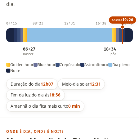
dia.
19:26
AGORA
04:15
08:23
12:31
16:38
20:46
06:27
18:34
nascer
pôr
Golden hour
Blue hour
Crepúsculo
Astronômico
Dia pleno
Noite
Duração do dia
12h07
Meio-dia solar
12:31
Fim da luz do dia às
18:56
Amanhã o dia fica mais curto
0 min
ONDE É DIA, ONDE É NOITE