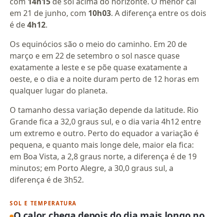
com
14h15
de sol acima do horizonte. O menor cai
em 21 de junho, com
10h03
. A diferença entre os dois
é de
4h12
.
Os equinócios são o meio do caminho. Em 20 de
março e em 22 de setembro o sol nasce quase
exatamente a leste e se põe quase exatamente a
oeste, e o dia e a noite duram perto de 12 horas em
qualquer lugar do planeta.
O tamanho dessa variação depende da latitude. Rio
Grande fica a 32,0 graus sul, e o dia varia 4h12 entre
um extremo e outro. Perto do equador a variação é
pequena, e quanto mais longe dele, maior ela fica:
em Boa Vista, a 2,8 graus norte, a diferença é de 19
minutos; em Porto Alegre, a 30,0 graus sul, a
diferença é de 3h52.
SOL E TEMPERATURA
O calor chega depois do dia mais longo no