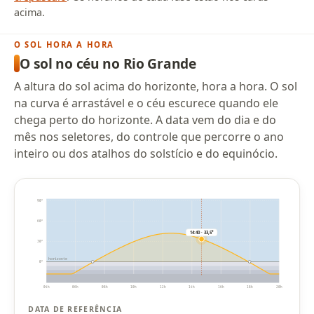
acima.
O SOL HORA A HORA
O sol no céu no Rio Grande
A altura do sol acima do horizonte, hora a hora. O sol
na curva é arrastável e o céu escurece quando ele
chega perto do horizonte. A data vem do dia e do
mês nos seletores, do controle que percorre o ano
inteiro ou dos atalhos do solstício e do equinócio.
90°
60°
14:40 · 33,5°
30°
horizonte
0°
04h
06h
08h
10h
12h
14h
16h
18h
20h
DATA DE REFERÊNCIA