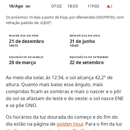
18/Ago
07:02
18:03
11h02
▲2
ter
Os próximos 10 dias a partir de hoje, por efemérides (VSOP87D), com
refração padrão de -0,833°.
MAIOR DIA DO ANO
MENOR DIA DO ANO
21 de dezembro
21 de junho
14h15
10h03
EQUINÓCIO DE MARÇO
EQUINÓCIO DE SETEMBRO
20 de março
22 de setembro
Ao meio-dia solar, às 12:34, o sol alcança 42,2° de
altura. Quanto mais baixo esse ângulo, mais
compridas ficam as sombras e mais o nascer e o pôr
do sol se afastam do leste e do oeste: o sol nasce ENE
e se põe ONO.
Os horários da luz dourada do começo e do fim do
dia estão na página de
golden hour
. Para o fim da luz