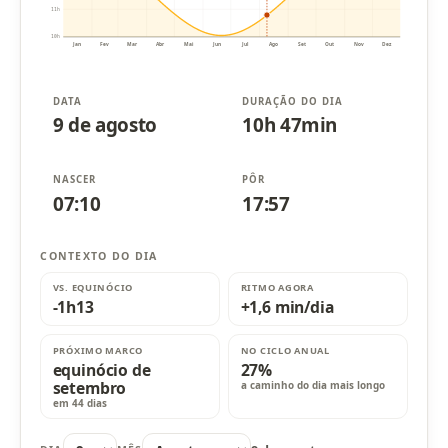
11h
10h
Jan
Fev
Mar
Abr
Mai
Jun
Jul
Ago
Set
Out
Nov
Dez
DATA
DURAÇÃO DO DIA
9 de agosto
10h 47min
NASCER
PÔR
07:10
17:57
CONTEXTO DO DIA
VS. EQUINÓCIO
RITMO AGORA
-1h13
+1,6 min/dia
PRÓXIMO MARCO
NO CICLO ANUAL
equinócio de
27%
setembro
a caminho do dia mais longo
em 44 dias