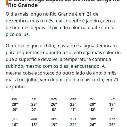
Rio Grande
O dia mais longo no Rio Grande é em 21 de
dezembro, mas o mês mais quente é janeiro, cerca
de um mês depois. O pico do calor não bate com o
pico da luz.
O motivo é que o chão, o asfalto e a água demoram
para esquentar. Enquanto o sol entrega mais calor do
que a superfície devolve, a temperatura continua
subindo, mesmo com os dias já encurtando. A
mesma coisa acontece do outro lado do ano: o mês
mais frio, julho, vem depois do dia mais curto, em 21
de junho.
JAN
FEV
MAR
ABR
MAI
JUN
28°
28°
26°
23°
20°
17°
20°
20°
18°
15°
12°
9°
JUL
AGO
SET
OUT
NOV
DEZ
16°
18°
19°
22°
24°
26°