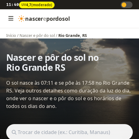
11:40
UV
4,7
(moderado)
nascer
e
pordosol
Início
/
Nascer e pôr do sol
/
Rio Grande, RS
Nascer e pôr do sol no
Rio Grande RS
O sol nasce às 07:11 e se põe às 17:58 no Rio Grande
RS. Veja outros detalhes como duração da luz do dia,
onde ver o nascer e o pôr do sol e os horários de
todos os dias do ano.
Buscar cidade