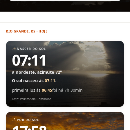
RIO GRANDE, RS · HOJE
NASCER DO SOL
07:11
a nordeste, azimute 72°
O sol nasceu às
07:11
.
primeira luz às
06:45
foi há 7h 30min
Foto: Wikimedia Commons
PÔR DO SOL