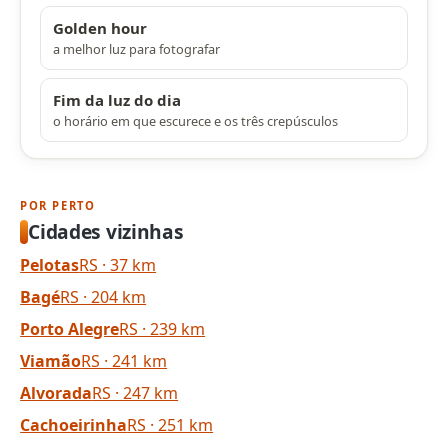
Golden hour
a melhor luz para fotografar
Fim da luz do dia
o horário em que escurece e os três crepúsculos
POR PERTO
Cidades vizinhas
Pelotas
RS · 37 km
Bagé
RS · 204 km
Porto Alegre
RS · 239 km
Viamão
RS · 241 km
Alvorada
RS · 247 km
Cachoeirinha
RS · 251 km