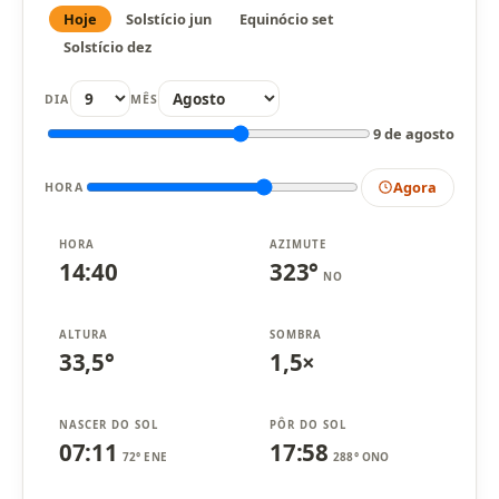
Hoje
Solstício jun
Equinócio set
Solstício dez
DIA
MÊS
9 de agosto
Agora
HORA
HORA
AZIMUTE
14:40
323°
NO
ALTURA
SOMBRA
33,5°
1,5×
NASCER DO SOL
PÔR DO SOL
07:11
17:58
72° ENE
288° ONO