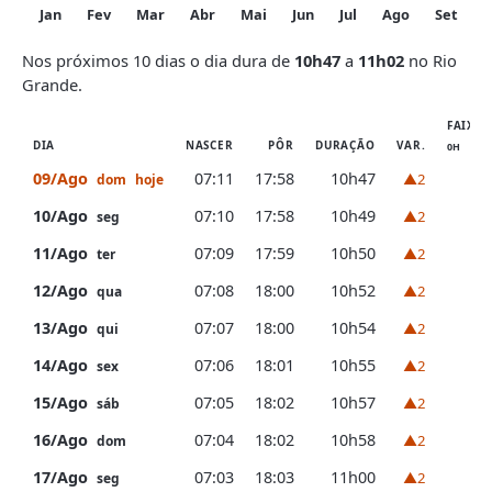
Jan
Fev
Mar
Abr
Mai
Jun
Jul
Ago
Set
O
Nos próximos 10 dias o dia dura de
10h47
a
11h02
no Rio
Grande.
FAIXA 
DIA
NASCER
PÔR
DURAÇÃO
VAR.
0H
09/Ago
07:11
17:58
10h47
▲2
dom
hoje
10/Ago
07:10
17:58
10h49
▲2
seg
11/Ago
07:09
17:59
10h50
▲2
ter
12/Ago
07:08
18:00
10h52
▲2
qua
13/Ago
07:07
18:00
10h54
▲2
qui
14/Ago
07:06
18:01
10h55
▲2
sex
15/Ago
07:05
18:02
10h57
▲2
sáb
16/Ago
07:04
18:02
10h58
▲2
dom
17/Ago
07:03
18:03
11h00
▲2
seg