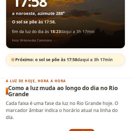
17:58
a noroeste, azimute 288°
O sol se põe às
17:58
.
fim da luz do dia às
18:23
daqui a 3h 17min
Foto: Wikimedia Commons
Próximo: o sol se põe às 17:58
daqui a 3h 17min
A LUZ DE HOJE, HORA A HORA
Como a luz muda ao longo do dia no Rio
Grande
Cada faixa é uma fase da luz no Rio Grande hoje. O
marcador âmbar indica o horário atual na linha do
dia.