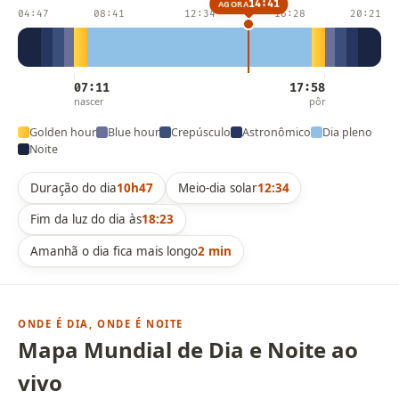
14:41
AGORA
04:47
08:41
12:34
16:28
20:21
07:11
17:58
nascer
pôr
Golden hour
Blue hour
Crepúsculo
Astronômico
Dia pleno
Noite
Duração do dia
10h47
Meio-dia solar
12:34
Fim da luz do dia às
18:23
Amanhã o dia fica mais longo
2 min
ONDE É DIA, ONDE É NOITE
Mapa Mundial de Dia e Noite ao
vivo