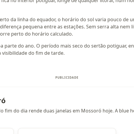
ica no interior potiguar, longe de qualquer litoral, num h
 perto da linha do equador, o horário do sol varia pouco de 
diferença pequena entre as estações. Sem serra alta nem lit
corre perto do horário calculado.
a parte do ano. O período mais seco do sertão potiguar, ent
 visibilidade do fim de tarde.
ró
do fim do dia rende duas janelas em Mossoró hoje. A blue 