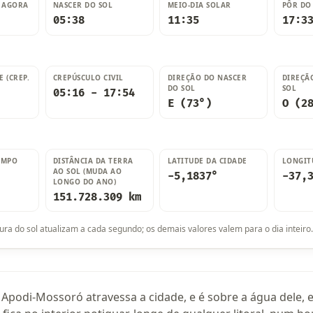
L AGORA
NASCER DO SOL
MEIO-DIA SOLAR
PÔR DO
05:38
11:35
17:3
E (CREP.
CREPÚSCULO CIVIL
DIREÇÃO DO NASCER
DIREÇÃ
DO SOL
SOL
05:16 - 17:54
E (73°)
O (2
EMPO
DISTÂNCIA DA TERRA
LATITUDE DA CIDADE
LONGIT
AO SOL (MUDA AO
-5,1837°
-37,
LONGO DO ANO)
151.728.309 km
tura do sol atualizam a cada segundo; os demais valores valem para o dia inteiro.
Apodi-Mossoró atravessa a cidade, e é sobre a água dele, e