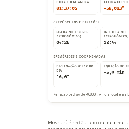
HORA LOCAL AGORA
ALTURA DO SO
01:37:06
-58,059°
CREPÚSCULOS E DIREÇÕES
FIM DA NOITE (CREP.
INÍCIO DA NOIT
ASTRONÔMICO)
ASTRONÔMICO)
04:26
18:44
EFEMÉRIDES E COORDENADAS
DECLINAÇÃO SOLAR DO
EQUAÇÃO DO T
DIA
-5,9 min
16,6°
Refração padrão de -0,833°. A hora local e a al
Mossoró é sertão com rio no meio: o 