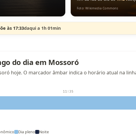
Foto: Wikimedia Commons
põe às 17:33
daqui a 1h 01min
ngo do dia em Mossoró
oró hoje. O marcador âmbar indica o horário atual na linha
11:35
onômico
Dia pleno
Noite