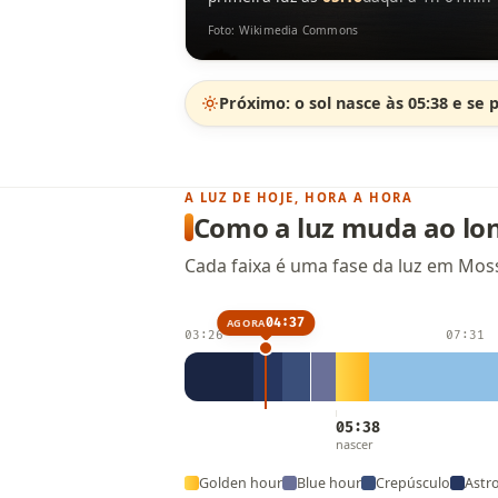
Foto: Wikimedia Commons
Próximo: o sol nasce às 05:38 e se 
A LUZ DE HOJE, HORA A HORA
Como a luz muda ao lo
Cada faixa é uma fase da luz em Moss
04:37
AGORA
03:26
07:31
05:38
nascer
Golden hour
Blue hour
Crepúsculo
Astr