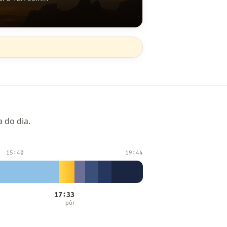
 do dia.
15:40
19:44
17:33
pôr