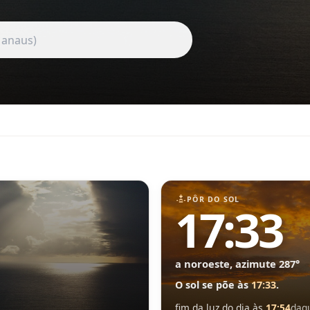
PÔR DO SOL
17:33
a noroeste, azimute 287°
O sol se põe às
17:33
.
fim da luz do dia às
17:54
daq