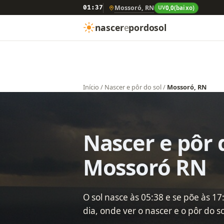
Mossoró, RN
01:37
UV
0,0
(baixo)
nascer
e
pordosol
Início
/
Nascer e pôr do sol
/
Mossoró, RN
Nascer e pôr 
Mossoró RN
O sol nasce às 05:38 e se põe às 1
dia, onde ver o nascer e o pôr do so