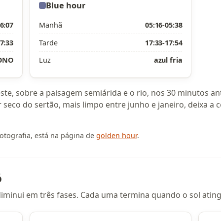
Blue hour
6:07
Manhã
05:16-05:38
7:33
Tarde
17:33-17:54
 ONO
Luz
azul fria
te, sobre a paisagem semiárida e o rio, nos 30 minutos ante
ar seco do sertão, mais limpo entre junho e janeiro, deixa a
otografia, está na página de
golden hour
.
ó
z diminui em três fases. Cada uma termina quando o sol ati