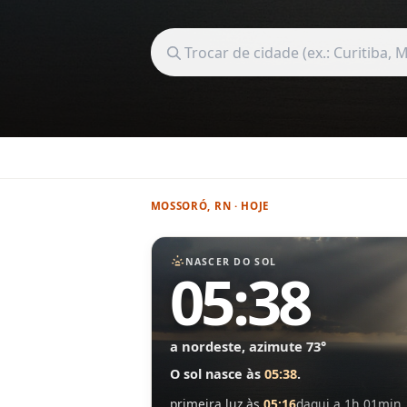
Buscar cidade
MOSSORÓ, RN · HOJE
NASCER DO SOL
05:38
a nordeste, azimute 73°
O sol nasce às
05:38
.
primeira luz às
05:16
daqui a 1h 01min