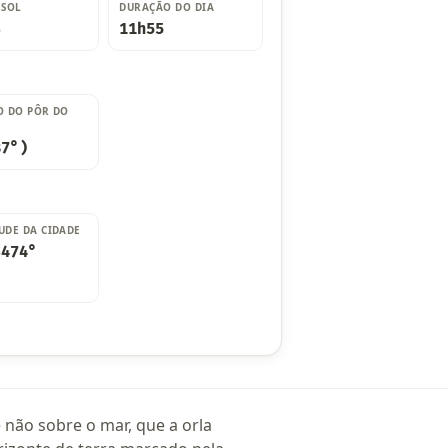
 SOL
DURAÇÃO DO DIA
3
11h55
O DO PÔR DO
87°)
UDE DA CIDADE
3474°
 não sobre o mar, que a orla