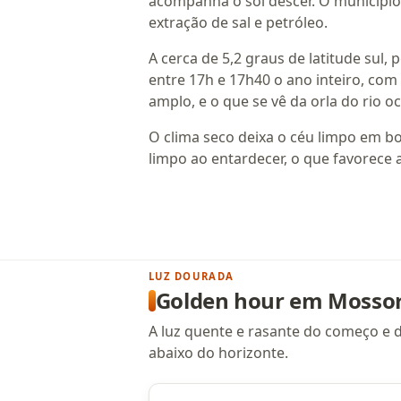
acompanha o sol descer. O município f
extração de sal e petróleo.
A cerca de 5,2 graus de latitude sul,
entre 17h e 17h40 o ano inteiro, com 
amplo, e o que se vê da orla do rio o
O clima seco deixa o céu limpo em bo
limpo ao entardecer, o que favorece a
LUZ DOURADA
Golden hour em Mosso
A luz quente e rasante do começo e 
abaixo do horizonte.