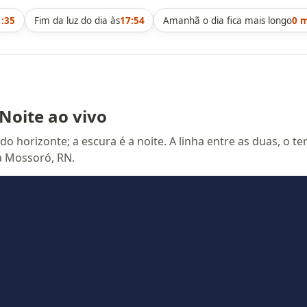
1:35
Fim da luz do dia às
17:54
Amanhã o dia fica mais longo
0 
Noite ao vivo
 do horizonte; a escura é a noite. A linha entre as duas, o 
a Mossoró, RN.