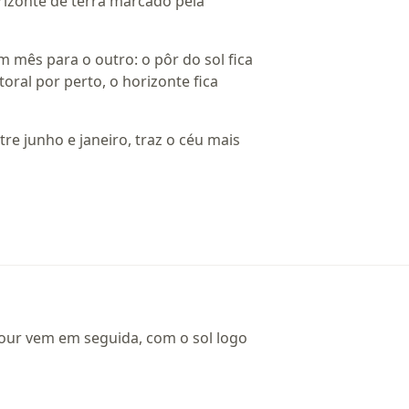
orizonte de terra marcado pela
um mês para o outro: o pôr do sol fica
oral por perto, o horizonte fica
re junho e janeiro, traz o céu mais
hour vem em seguida, com o sol logo