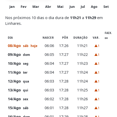
Jan
Fev
Mar
Abr
Mai
Jun
Jul
Ago
Set
O
Nos próximos 10 dias o dia dura de
11h21
a
11h29
em
Linhares.
FAIXA D
DIA
NASCER
PÔR
DURAÇÃO
VAR.
0H
6
08/Ago
06:06
17:26
11h21
▲1
sáb
hoje
09/Ago
06:05
17:27
11h22
▲1
dom
10/Ago
06:04
17:27
11h23
▲1
seg
11/Ago
06:04
17:27
11h24
▲1
ter
12/Ago
06:03
17:28
11h24
▲1
qua
13/Ago
06:03
17:28
11h25
▲1
qui
14/Ago
06:02
17:28
11h26
▲1
sex
15/Ago
06:01
17:28
11h27
▲1
sáb
16/Ago
06:01
17:29
11h28
▲1
dom