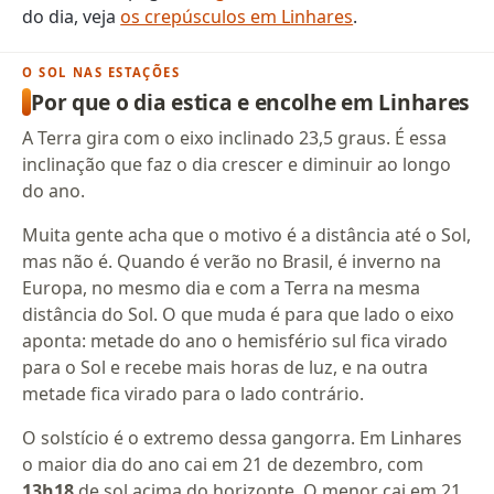
do dia, veja
os crepúsculos em Linhares
.
O SOL NAS ESTAÇÕES
Por que o dia estica e encolhe em Linhares
A Terra gira com o eixo inclinado 23,5 graus. É essa
inclinação que faz o dia crescer e diminuir ao longo
do ano.
Muita gente acha que o motivo é a distância até o Sol,
mas não é. Quando é verão no Brasil, é inverno na
Europa, no mesmo dia e com a Terra na mesma
distância do Sol. O que muda é para que lado o eixo
aponta: metade do ano o hemisfério sul fica virado
para o Sol e recebe mais horas de luz, e na outra
metade fica virado para o lado contrário.
O solstício é o extremo dessa gangorra. Em Linhares
o maior dia do ano cai em 21 de dezembro, com
13h18
de sol acima do horizonte. O menor cai em 21