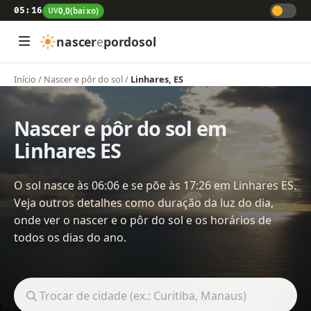
05:16
UV
0,0
(baixo)
nascer
e
pordosol
Início
/
Nascer e pôr do sol
/
Linhares, ES
Nascer e pôr do sol em
Linhares ES
O sol nasce às 06:06 e se põe às 17:26 em Linhares ES.
Veja outros detalhes como duração da luz do dia,
onde ver o nascer e o pôr do sol e os horários de
todos os dias do ano.
Buscar cidade