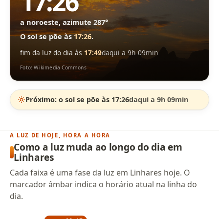
17:26
a noroeste, azimute 287°
O sol se põe às
17:26
.
fim da luz do dia às
17:49
daqui a 9h 09min
Foto: Wikimedia Commons
Próximo: o sol se põe às 17:26
daqui a 9h 09min
A LUZ DE HOJE, HORA A HORA
Como a luz muda ao longo do dia em
Linhares
Cada faixa é uma fase da luz em Linhares hoje. O
marcador âmbar indica o horário atual na linha do
dia.