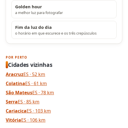
Golden hour
a melhor luz para fotografar
Fim da luz do dia
o horário em que escurece e os três crepúsculos
POR PERTO
Cidades vizinhas
Aracruz
ES · 52 km
Colatina
ES · 61 km
São Mateus
ES · 78 km
Serra
ES · 85 km
Cariacica
ES · 103 km
Vitória
ES · 106 km