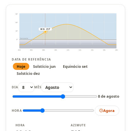
90°
60°
08:16 · 27,5°
30°
horizonte
0°
04h
06h
08h
10h
12h
14h
16h
18h
20h
DATA DE REFERÊNCIA
Hoje
Solstício jun
Equinócio set
Solstício dez
DIA
MÊS
8 de agosto
Agora
HORA
HORA
AZIMUTE