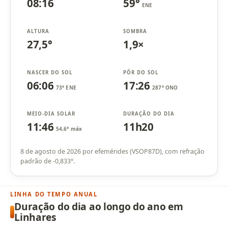
08:16
59°
ENE
ALTURA
SOMBRA
27,5°
1,9×
NASCER DO SOL
PÔR DO SOL
06:06
17:26
73° ENE
287° ONO
MEIO-DIA SOLAR
DURAÇÃO DO DIA
11:46
11h20
54,6° máx
8 de agosto de 2026 por efemérides (VSOP87D), com refração
padrão de -0,833°.
LINHA DO TEMPO ANUAL
Duração do dia ao longo do ano em
Linhares