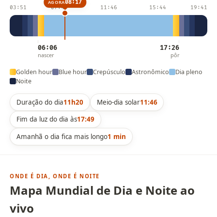
08:17
AGORA
03:51
07:49
11:46
15:44
19:41
06:06
17:26
nascer
pôr
Golden hour
Blue hour
Crepúsculo
Astronômico
Dia pleno
Noite
Duração do dia
11h20
Meio-dia solar
11:46
Fim da luz do dia às
17:49
Amanhã o dia fica mais longo
1 min
ONDE É DIA, ONDE É NOITE
Mapa Mundial de Dia e Noite ao
vivo