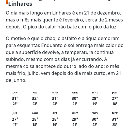
Linhares
O dia mais longo em Linhares é em 21 de dezembro,
mas o mês mais quente é fevereiro, cerca de 2 meses
depois. O pico do calor não bate com o pico da luz.
O motivo é que o chão, o asfalto e a água demoram
para esquentar. Enquanto o sol entrega mais calor do
que a superfície devolve, a temperatura continua
subindo, mesmo com os dias já encurtando. A
mesma coisa acontece do outro lado do ano: o mês
mais frio, julho, vem depois do dia mais curto, em 21
de junho.
JAN
FEV
MAR
ABR
MAI
JUN
31°
32°
31°
30°
28°
27°
23°
23°
23°
21°
19°
18°
JUL
AGO
SET
OUT
NOV
DEZ
27°
28°
28°
29°
30°
31°
17°
18°
19°
21°
22°
23°