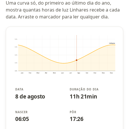
Uma curva só, do primeiro ao último dia do ano,
mostra quantas horas de luz Linhares recebe a cada
data. Arraste o marcador para ler qualquer dia.
14h
Linhares
13h
12h
11h
10h
Jan
Fev
Mar
Abr
Mai
Jun
Jul
Ago
Set
Out
Nov
Dez
DATA
DURAÇÃO DO DIA
8 de agosto
11h 21min
NASCER
PÔR
06:05
17:26