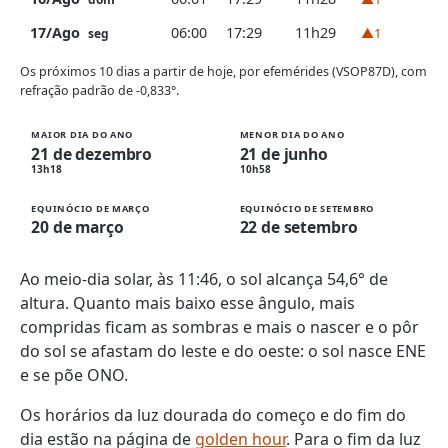
17/Ago
06:00
17:29
11h29
▲1
seg
Os próximos 10 dias a partir de hoje, por efemérides (VSOP87D), com
refração padrão de -0,833°.
MAIOR DIA DO ANO
MENOR DIA DO ANO
21 de dezembro
21 de junho
13h18
10h58
EQUINÓCIO DE MARÇO
EQUINÓCIO DE SETEMBRO
20 de março
22 de setembro
Ao meio-dia solar, às 11:46, o sol alcança 54,6° de
altura. Quanto mais baixo esse ângulo, mais
compridas ficam as sombras e mais o nascer e o pôr
do sol se afastam do leste e do oeste: o sol nasce ENE
e se põe ONO.
Os horários da luz dourada do começo e do fim do
dia estão na página de
golden hour
. Para o fim da luz