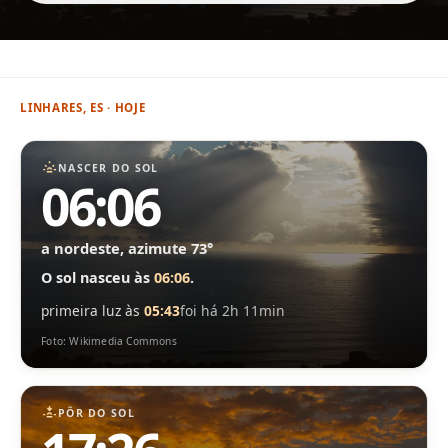
LINHARES, ES · HOJE
NASCER DO SOL
06:06
a nordeste, azimute 73°
O sol nasceu às
06:06
.
primeira luz às
05:43
foi há 2h 11min
Foto: Wikimedia Commons
PÔR DO SOL