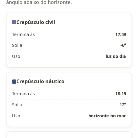
ângulo abaixo do horizonte.
Crepúsculo civil
Termina às
17:49
Sol a
-6°
Uso
luz do dia
Crepúsculo náutico
Termina às
18:15
Sol a
-12°
Uso
horizonte no mar