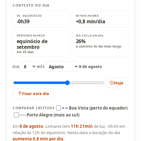
CONTEXTO DO DIA
VS. EQUINÓCIO
RITMO AGORA
-0h39
+0,8 min/dia
PRÓXIMO MARCO
NO CICLO ANUAL
equinócio de
26%
setembro
a caminho do dia mais longo
em 45 dias
8 de agosto
DIA
MÊS
Hoje
Fixar este dia
Boa Vista (perto do equador)
COMPARAR LATITUDE
Porto Alegre (mais ao sul)
Em
8 de agosto
, Linhares tem
11h 21min
de luz, -0h39 em
relação às 12h do equinócio. Nesta data a duração do dia
aumenta 0,8 min por dia
.