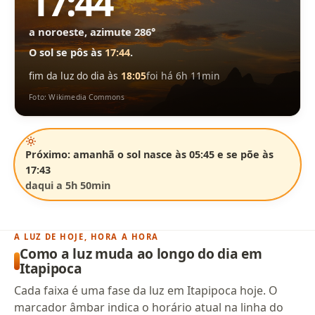
17:44
a noroeste, azimute 286°
O sol se pôs às
17:44
.
fim da luz do dia às
18:05
foi há 6h 11min
Foto: Wikimedia Commons
Próximo: amanhã o sol nasce às 05:45 e se põe às
17:43
daqui a 5h 50min
A LUZ DE HOJE, HORA A HORA
Como a luz muda ao longo do dia em
Itapipoca
Cada faixa é uma fase da luz em Itapipoca hoje. O
marcador âmbar indica o horário atual na linha do