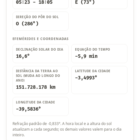
05:23 - 18:05
E (73°)
DIREÇÃO DO PÔR DO SOL
O (286°)
EFEMÉRIDES E COORDENADAS
DECLINAÇÃO SOLAR DO DIA
EQUAÇÃO DO TEMPO
16,6°
-5,9 min
DISTÂNCIA DA TERRA AO
LATITUDE DA CIDADE
SOL (MUDA AO LONGO DO
-3,4993°
ANO)
151.728.178 km
LONGITUDE DA CIDADE
-39,5836°
Refração padrão de -0,833°. A hora local e a altura do sol
atualizam a cada segundo; os demais valores valem para o dia
inteiro.