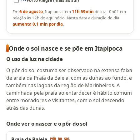
Porto Alegre (mais ao sul)
Em
6 de agosto
, Itapipoca tem
11h 59min
de luz, -0h01 em
relação às 12h do equinócio. Nesta data a duração do dia
aumenta 0,1 min por dia
.
Onde o sol nasce e se põe em Itapipoca
O uso da luz na cidade
O pôr do sol costuma ser observado na extensa faixa
de areia da Praia da Baleia, com as dunas ao fundo, e
também nas lagoas da região de Marinheiros. A
caminhada pela praia ao entardecer é hábito comum
entre moradores e visitantes, com o sol descendo
atrás das dunas.
Onde ver o nascer e o pôr do sol
Praia da Baleia
PÔR DO SOL