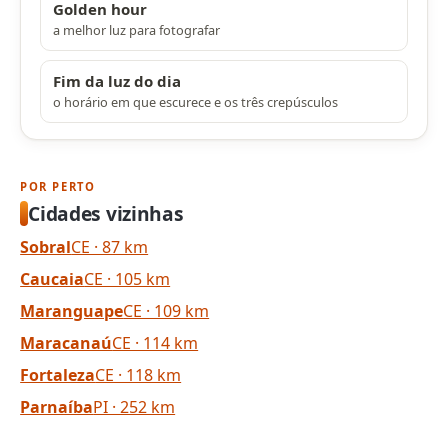
Golden hour
a melhor luz para fotografar
Fim da luz do dia
o horário em que escurece e os três crepúsculos
POR PERTO
Cidades vizinhas
Sobral
CE · 87 km
Caucaia
CE · 105 km
Maranguape
CE · 109 km
Maracanaú
CE · 114 km
Fortaleza
CE · 118 km
Parnaíba
PI · 252 km