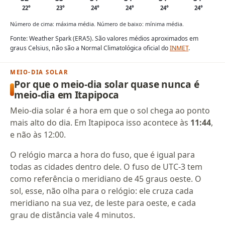
22°
23°
24°
24°
24°
24°
Número de cima: máxima média. Número de baixo: mínima média.
Fonte: Weather Spark (ERA5). São valores médios aproximados em
graus Celsius, não são a Normal Climatológica oficial do
INMET
.
MEIO-DIA SOLAR
Por que o meio-dia solar quase nunca é
meio-dia em Itapipoca
Meio-dia solar é a hora em que o sol chega ao ponto
mais alto do dia. Em Itapipoca isso acontece às
11:44
,
e não às 12:00.
O relógio marca a hora do fuso, que é igual para
todas as cidades dentro dele. O fuso de UTC-3 tem
como referência o meridiano de 45 graus oeste. O
sol, esse, não olha para o relógio: ele cruza cada
meridiano na sua vez, de leste para oeste, e cada
grau de distância vale 4 minutos.