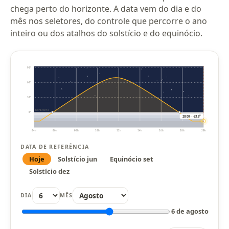
chega perto do horizonte. A data vem do dia e do
mês nos seletores, do controle que percorre o ano
inteiro ou dos atalhos do solstício e do equinócio.
90°
60°
30°
horizonte
0°
20:00 · -33,6°
04h
06h
08h
10h
12h
14h
16h
18h
20h
DATA DE REFERÊNCIA
Hoje
Solstício jun
Equinócio set
Solstício dez
DIA
MÊS
6 de agosto