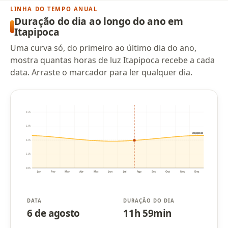
LINHA DO TEMPO ANUAL
Duração do dia ao longo do ano em
Itapipoca
Uma curva só, do primeiro ao último dia do ano,
mostra quantas horas de luz Itapipoca recebe a cada
data. Arraste o marcador para ler qualquer dia.
14h
13h
Itapipoca
12h
11h
10h
Jan
Fev
Mar
Abr
Mai
Jun
Jul
Ago
Set
Out
Nov
Dez
DATA
DURAÇÃO DO DIA
6 de agosto
11h 59min