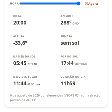
Agora
HORA
HORA
AZIMUTE
20:00
288°
ONO
ALTURA
SOMBRA
-33,6°
sem sol
NASCER DO SOL
PÔR DO SOL
05:45
17:44
73° ENE
286° ONO
MEIO-DIA SOLAR
DURAÇÃO DO DIA
11:44
11h59
69,9° máx
6 de agosto de 2026 por efemérides (VSOP87D), com refração
padrão de -0,833°.