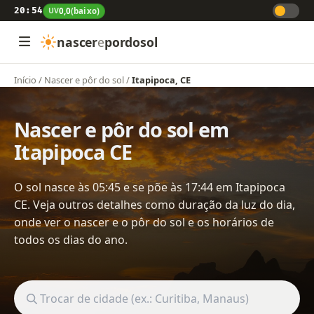
20:54
UV
0,0
(baixo)
nascer
e
pordosol
Início
/
Nascer e pôr do sol
/
Itapipoca, CE
Nascer e pôr do sol em
Itapipoca CE
O sol nasce às 05:45 e se põe às 17:44 em Itapipoca
CE. Veja outros detalhes como duração da luz do dia,
onde ver o nascer e o pôr do sol e os horários de
todos os dias do ano.
Buscar cidade