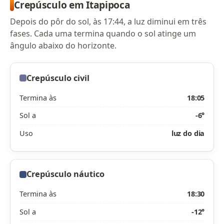
Crepúsculo em Itapipoca
Depois do pôr do sol, às 17:44, a luz diminui em três
fases. Cada uma termina quando o sol atinge um
ângulo abaixo do horizonte.
Crepúsculo civil
Termina às
18:05
Sol a
-6°
Uso
luz do dia
Crepúsculo náutico
Termina às
18:30
Sol a
-12°