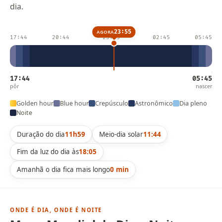
dia.
23:55
AGORA
17:44
20:44
23:45
02:45
05:45
17:44
05:45
pôr
nascer
Golden hour
Blue hour
Crepúsculo
Astronômico
Dia pleno
Noite
Duração do dia
11h59
Meio-dia solar
11:44
Fim da luz do dia às
18:05
Amanhã o dia fica mais longo
0 min
ONDE É DIA, ONDE É NOITE