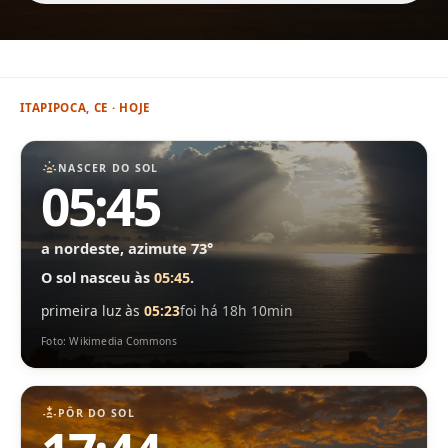
ITAPIPOCA, CE · HOJE
NASCER DO SOL
05:45
a nordeste, azimute 73°
O sol nasceu às
05:45
.
primeira luz às
05:23
foi há 18h 10min
Foto: Wikimedia Commons
PÔR DO SOL