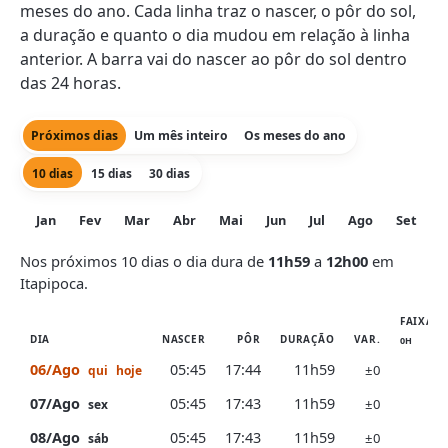
meses do ano. Cada linha traz o nascer, o pôr do sol,
a duração e quanto o dia mudou em relação à linha
anterior. A barra vai do nascer ao pôr do sol dentro
das 24 horas.
Próximos dias
Um mês inteiro
Os meses do ano
10 dias
15 dias
30 dias
Jan
Fev
Mar
Abr
Mai
Jun
Jul
Ago
Set
O
Nos próximos 10 dias o dia dura de
11h59
a
12h00
em
Itapipoca.
FAIXA D
DIA
NASCER
PÔR
DURAÇÃO
VAR.
0H
6H
06/Ago
05:45
17:44
11h59
±0
qui
hoje
07/Ago
05:45
17:43
11h59
±0
sex
08/Ago
05:45
17:43
11h59
±0
sáb