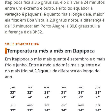
Itapipoca fica a 3,5 graus sul, e o dia varia 24 minutos
entre um extremo e outro. Perto do equador a
variação é pequena, e quanto mais longe dele, maior
ela fica: em Boa Vista, a 2,8 graus norte, a diferença é
de 19 minutos; em Porto Alegre, a 30,0 graus sul, a
diferença é de 3h52.
SOL E TEMPERATURA
Temperatura mês a mês em Itapipoca
Em Itapipoca o mês mais quente é setembro e o mais
frio é junho. Entre a média do mês mais quente e a
do mais frio há 2,5 graus de diferença ao longo do
ano.
JAN
FEV
MAR
ABR
MAI
JUN
33°
32°
31°
31°
31°
31°
24°
24°
23°
23°
23°
22°
JUL
AGO
SET
OUT
NOV
DEZ
32°
33°
34°
34°
34°
34°