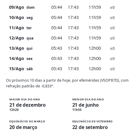
09/Ago
05:44
17:43
11h59
±0
dom
10/Ago
05:44
17:43
11h59
±0
seg
11/Ago
05:44
17:43
11h59
±0
ter
12/Ago
05:44
17:43
11h59
±0
qua
13/Ago
05:43
17:43
12h00
±0
qui
14/Ago
05:43
17:43
12h00
±0
sex
15/Ago
05:43
17:43
12h00
±0
sáb
Os próximos 10 dias a partir de hoje, por efemérides (VSOP87D), com
refração padrão de -0,833°.
MAIOR DIA DO ANO
MENOR DIA DO ANO
21 de dezembro
21 de junho
12h20
11h55
EQUINÓCIO DE MARÇO
EQUINÓCIO DE SETEMBRO
20 de março
22 de setembro