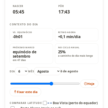
NASCER
PÔR
05:45
17:43
CONTEXTO DO DIA
VS. EQUINÓCIO
RITMO AGORA
-0h01
+0,1 min/dia
PRÓXIMO MARCO
NO CICLO ANUAL
equinócio de
25%
setembro
a caminho do dia mais longo
em 47 dias
6 de agosto
DIA
MÊS
Hoje
Fixar este dia
Boa Vista (perto do equador)
COMPARAR LATITUDE