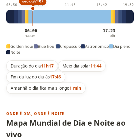
07:07
AGORA
03:50
07:47
11:45
15:42
19:39
06:06
17:23
nascer
pôr
Golden hour
Blue hour
Crepúsculo
Astronômico
Dia pleno
Noite
Duração do dia
11h17
Meio-dia solar
11:44
Fim da luz do dia às
17:46
Amanhã o dia fica mais longo
1 min
ONDE É DIA, ONDE É NOITE
Mapa Mundial de Dia e Noite ao
vivo