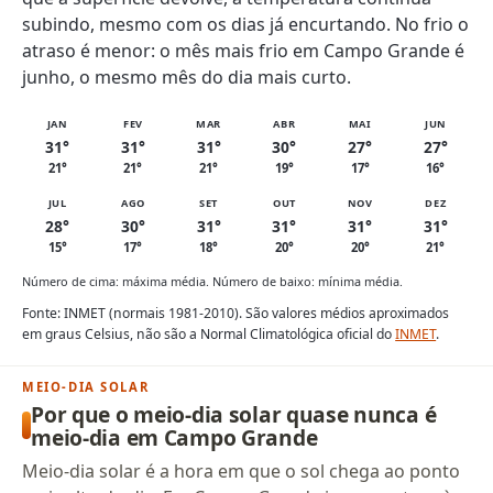
subindo, mesmo com os dias já encurtando. No frio o
atraso é menor: o mês mais frio em Campo Grande é
junho, o mesmo mês do dia mais curto.
JAN
FEV
MAR
ABR
MAI
JUN
31°
31°
31°
30°
27°
27°
21°
21°
21°
19°
17°
16°
JUL
AGO
SET
OUT
NOV
DEZ
28°
30°
31°
31°
31°
31°
15°
17°
18°
20°
20°
21°
Número de cima: máxima média. Número de baixo: mínima média.
Fonte: INMET (normais 1981-2010). São valores médios aproximados
em graus Celsius, não são a Normal Climatológica oficial do
INMET
.
MEIO-DIA SOLAR
Por que o meio-dia solar quase nunca é
meio-dia em Campo Grande
Meio-dia solar é a hora em que o sol chega ao ponto