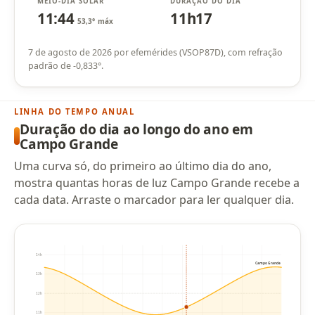
MEIO-DIA SOLAR
DURAÇÃO DO DIA
11:44
11h17
53,3° máx
7 de agosto de 2026 por efemérides (VSOP87D), com refração
padrão de -0,833°.
LINHA DO TEMPO ANUAL
Duração do dia ao longo do ano em
Campo Grande
Uma curva só, do primeiro ao último dia do ano,
mostra quantas horas de luz Campo Grande recebe a
cada data. Arraste o marcador para ler qualquer dia.
14h
Campo Grande
13h
12h
11h