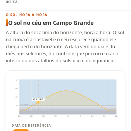
acima.
O SOL HORA A HORA
O sol no céu em Campo Grande
A altura do sol acima do horizonte, hora a hora. O sol
na curva é arrastável e o céu escurece quando ele
chega perto do horizonte. A data vem do dia e do
mês nos seletores, do controle que percorre o ano
inteiro ou dos atalhos do solstício e do equinócio.
90°
60°
30°
07:07 · 12,8°
horizonte
0°
04h
06h
08h
10h
12h
14h
16h
18h
20h
DATA DE REFERÊNCIA