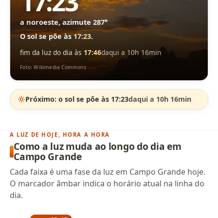
17:23
a noroeste, azimute 287°
O sol se põe às
17:23
.
fim da luz do dia às
17:46
daqui a 10h 16min
Foto: Wikimedia Commons
Próximo: o sol se põe às 17:23
daqui a 10h 16min
A LUZ DE HOJE, HORA A HORA
Como a luz muda ao longo do dia em
Campo Grande
Cada faixa é uma fase da luz em Campo Grande hoje.
O marcador âmbar indica o horário atual na linha do
dia.