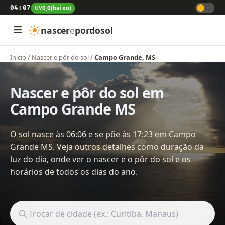
04:07
UV
0,0
(baixo)
nascer
e
pordosol
Início
/
Nascer e pôr do sol
/
Campo Grande, MS
Nascer e pôr do sol em
Campo Grande MS
O sol nasce às 06:06 e se põe às 17:23 em Campo
Grande MS. Veja outros detalhes como duração da
luz do dia, onde ver o nascer e o pôr do sol e os
horários de todos os dias do ano.
Buscar cidade