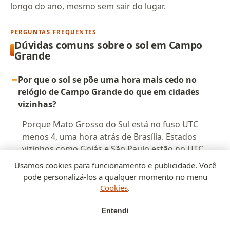
longo do ano, mesmo sem sair do lugar.
PERGUNTAS FREQUENTES
Dúvidas comuns sobre o sol em Campo
Grande
Por que o sol se põe uma hora mais cedo no
relógio de Campo Grande do que em cidades
vizinhas?
Porque Mato Grosso do Sul está no fuso UTC
menos 4, uma hora atrás de Brasília. Estados
vizinhos como Goiás e São Paulo estão no UTC
menos 3. Como o relógio deles está uma hora à
Usamos cookies para funcionamento e publicidade. Você
frente, o mesmo momento do pôr do sol marca
pode personalizá-los a qualquer momento no menu
um horário mais cedo em Campo Grande.
Cookies
.
Entendi
Por que o Parque das Nações Indígenas é o ponto
Início
Golden
Crepúsculo
Cidades
mais citado para o pôr do sol?