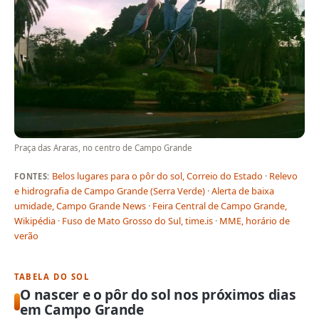
Praça das Araras, no centro de Campo Grande
Belos lugares para o pôr do sol, Correio do Estado
·
Relevo
FONTES:
e hidrografia de Campo Grande (Serra Verde)
·
Alerta de baixa
umidade, Campo Grande News
·
Feira Central de Campo Grande,
Wikipédia
·
Fuso de Mato Grosso do Sul, time.is
·
MME, horário de
verão
TABELA DO SOL
O nascer e o pôr do sol nos próximos dias
em Campo Grande