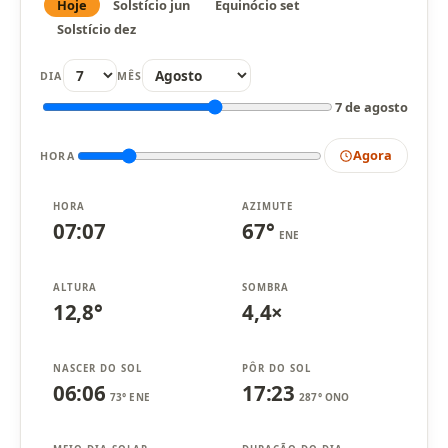
Hoje
Solstício jun
Equinócio set
Solstício dez
DIA
MÊS
7 de agosto
Agora
HORA
HORA
AZIMUTE
07:07
67°
ENE
ALTURA
SOMBRA
12,8°
4,4×
NASCER DO SOL
PÔR DO SOL
06:06
17:23
73° ENE
287° ONO