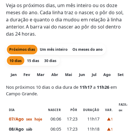
Veja os próximos dias, um mês inteiro ou os doze
meses do ano. Cada linha traz o nascer, o pôr do sol,
a duração e quanto o dia mudou em relação à linha
anterior. A barra vai do nascer ao pôr do sol dentro
das 24 horas.
Próximos dias
Um mês inteiro
Os meses do ano
10 dias
15 dias
30 dias
Jan
Fev
Mar
Abr
Mai
Jun
Jul
Ago
Set
O
Nos próximos 10 dias o dia dura de
11h17
a
11h26
em
Campo Grande.
FAIXA D
DIA
NASCER
PÔR
DURAÇÃO
VAR.
0H
6H
07/Ago
06:06
17:23
11h17
▲1
sex
hoje
08/Ago
06:05
17:23
11h18
▲1
sáb