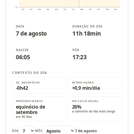
10h
Jan
Fev
Mar
Abr
Mai
Jun
Jul
Ago
Set
Out
Nov
Dez
DATA
DURAÇÃO DO DIA
7 de agosto
11h 18min
NASCER
PÔR
06:05
17:23
CONTEXTO DO DIA
VS. EQUINÓCIO
RITMO AGORA
-0h42
+0,9 min/dia
PRÓXIMO MARCO
NO CICLO ANUAL
equinócio de
26%
setembro
a caminho do dia mais longo
em 46 dias
7 de agosto
DIA
MÊS