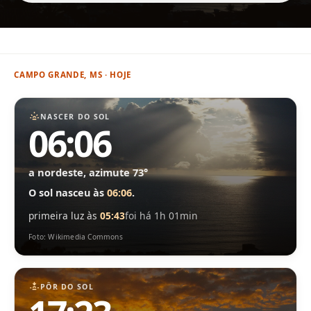
CAMPO GRANDE, MS · HOJE
NASCER DO SOL
06:06
a nordeste, azimute 73°
O sol nasceu às
06:06
.
primeira luz às
05:43
foi há 1h 01min
Foto: Wikimedia Commons
PÔR DO SOL