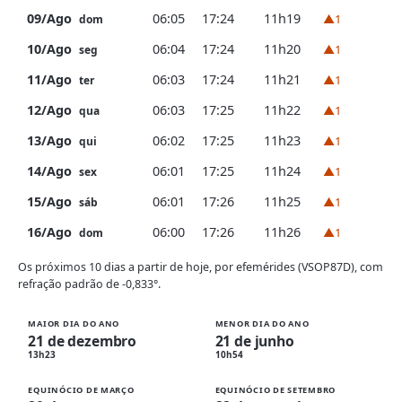
09/Ago
06:05
17:24
11h19
▲1
dom
10/Ago
06:04
17:24
11h20
▲1
seg
11/Ago
06:03
17:24
11h21
▲1
ter
12/Ago
06:03
17:25
11h22
▲1
qua
13/Ago
06:02
17:25
11h23
▲1
qui
14/Ago
06:01
17:25
11h24
▲1
sex
15/Ago
06:01
17:26
11h25
▲1
sáb
16/Ago
06:00
17:26
11h26
▲1
dom
Os próximos 10 dias a partir de hoje, por efemérides (VSOP87D), com
refração padrão de -0,833°.
MAIOR DIA DO ANO
MENOR DIA DO ANO
21 de dezembro
21 de junho
13h23
10h54
EQUINÓCIO DE MARÇO
EQUINÓCIO DE SETEMBRO