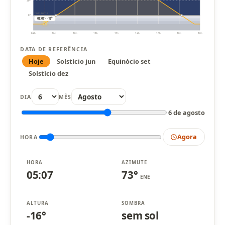
30°
horizonte
0°
05:07 · -16°
04h
06h
08h
10h
12h
14h
16h
18h
20h
DATA DE REFERÊNCIA
Hoje
Solstício jun
Equinócio set
Solstício dez
DIA
MÊS
6 de agosto
Agora
HORA
HORA
AZIMUTE
05:07
73°
ENE
ALTURA
SOMBRA
-16°
sem sol