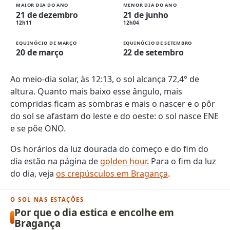
MAIOR DIA DO ANO
MENOR DIA DO ANO
21 de dezembro
21 de junho
12h11
12h04
EQUINÓCIO DE MARÇO
EQUINÓCIO DE SETEMBRO
20 de março
22 de setembro
Ao meio-dia solar, às 12:13, o sol alcança 72,4° de
altura. Quanto mais baixo esse ângulo, mais
compridas ficam as sombras e mais o nascer e o pôr
do sol se afastam do leste e do oeste: o sol nasce ENE
e se põe ONO.
Os horários da luz dourada do começo e do fim do
dia estão na página de
golden hour
. Para o fim da luz
do dia, veja
os crepúsculos em Bragança
.
O SOL NAS ESTAÇÕES
Por que o dia estica e encolhe em
Bragança