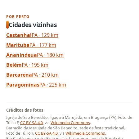
POR PERTO
Cidades vizinhas
Castanhal
PA · 129 km
Marituba
PA · 177 km
Ananindeua
PA · 180 km
Belém
PA · 195 km
Barcarena
PA · 210 km
Paragominas
PA · 225 km
Créditos das fotos
Igreja de São Benedito, ligada à Marujada, em Bragança (PA). Foto de
Túllio F,
CC BY-SA 4.0
, via
Wikimedia Commons
.
Barracão da Marujada de São Benedito, sede da festa tradicional.
Foto de Túllio F,
CC BY-SA 4.0
, via
Wikimedia Commons
.
Rio Caeté, que banha Bragança e dá nome ao apelido Pérola do