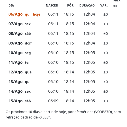
FAIXA D
DIA
NASCER
PÔR
DURAÇÃO
VAR.
0H
6H
06/Ago
06:11
18:15
12h04
±0
qui
hoje
07/Ago
06:11
18:15
12h04
±0
sex
08/Ago
06:11
18:15
12h04
±0
sáb
09/Ago
06:10
18:15
12h04
±0
dom
10/Ago
06:10
18:15
12h05
±0
seg
11/Ago
06:10
18:15
12h05
±0
ter
12/Ago
06:10
18:14
12h05
±0
qua
13/Ago
06:10
18:14
12h05
±0
qui
14/Ago
06:10
18:14
12h05
±0
sex
15/Ago
06:09
18:14
12h05
±0
sáb
Os próximos 10 dias a partir de hoje, por efemérides (VSOP87D), com
refração padrão de -0,833°.