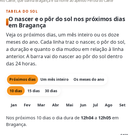
Rio Caeté, que banha Bragança e dá nome ao apelido Pérola do Caeté
TABELA DO SOL
O nascer e o pôr do sol nos próximos dias
em Bragança
Veja os próximos dias, um mês inteiro ou os doze
meses do ano. Cada linha traz o nascer, o pôr do sol,
a duração e quanto o dia mudou em relação à linha
anterior. A barra vai do nascer ao pôr do sol dentro
das 24 horas.
Próximos dias
Um mês inteiro
Os meses do ano
10 dias
15 dias
30 dias
Jan
Fev
Mar
Abr
Mai
Jun
Jul
Ago
Set
O
Nos próximos 10 dias o dia dura de
12h04
a
12h05
em
Bragança.