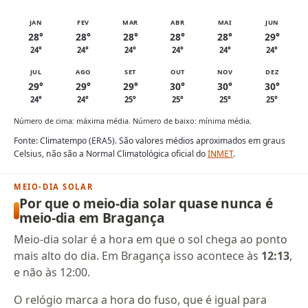
JAN
FEV
MAR
ABR
MAI
JUN
28°
28°
28°
28°
28°
29°
24°
24°
24°
24°
24°
24°
JUL
AGO
SET
OUT
NOV
DEZ
29°
29°
29°
30°
30°
30°
24°
24°
25°
25°
25°
25°
Número de cima: máxima média. Número de baixo: mínima média.
Fonte: Climatempo (ERA5). São valores médios aproximados em graus
Celsius, não são a Normal Climatológica oficial do
INMET
.
MEIO-DIA SOLAR
Por que o meio-dia solar quase nunca é
meio-dia em Bragança
Meio-dia solar é a hora em que o sol chega ao ponto
mais alto do dia. Em Bragança isso acontece às
12:13
,
e não às 12:00.
O relógio marca a hora do fuso, que é igual para