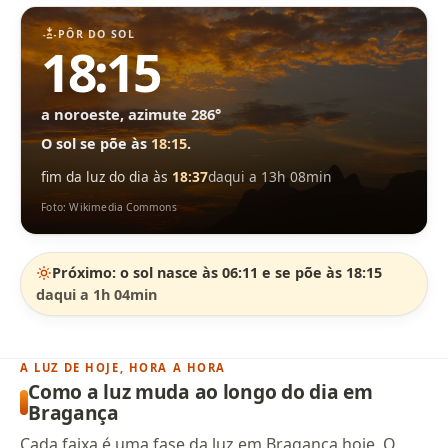
PÔR DO SOL
18:15
a noroeste, azimute 286°
O sol se põe às
18:15
.
fim da luz do dia às
18:37
daqui a 13h 08min
Foto: Wikimedia Commons
Próximo: o sol nasce às 06:11 e se põe às 18:15
daqui a 1h 04min
A LUZ DE HOJE, HORA A HORA
Como a luz muda ao longo do dia em
Bragança
Cada faixa é uma fase da luz em Bragança hoje. O