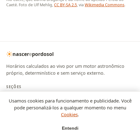
Caeté. Foto de Ulf Mehlig,
CC BY-SA 2.5
, via
Wikimedia Commons
.
nascer
e
pordosol
Horários calculados ao vivo por um motor astronômico
próprio, determinístico e sem serviço externo.
SEÇÕES
Início
Golden hour
Crepúsculos
Calendários
Índice UV
Usamos cookies para funcionamento e publicidade. Você
Cidades
Artigos
pode personalizá-los a qualquer momento no menu
INSTITUCIONAL
Cookies
.
Sobre
Metodologia
Privacidade
Preferências de cookies
Entendi
Cálculo de nascer e pôr do sol, crepúsculos e duração do dia a
Início
Golden
Crepúsculo
Cidades
partir de efemérides astronômicas, com precisão típica de