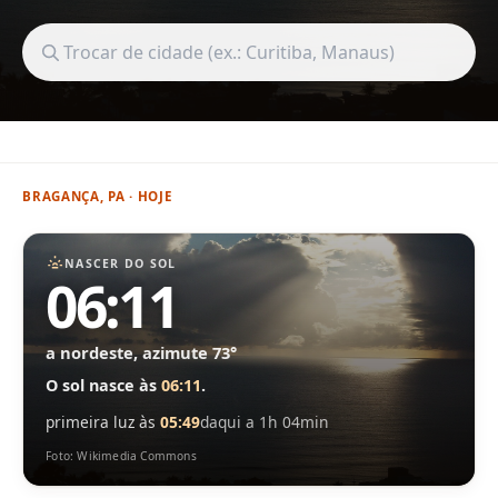
Buscar cidade
BRAGANÇA, PA · HOJE
NASCER DO SOL
06:11
a nordeste, azimute 73°
O sol nasce às
06:11
.
primeira luz às
05:49
daqui a 1h 04min
Foto: Wikimedia Commons