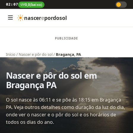
02:07
UV
0,0
(baixo)
nascer
e
pordosol
Início
/
Nascer e pôr do sol
/
Bragança, PA
Nascer e pôr do sol em
Bragança PA
O sol nasce às 06:11 e se põe às 18:15 em Bragança
PA. Veja outros detalhes como duração da luz do dia,
onde ver o nascer e o pôr do sol e os horários de
todos os dias do ano.