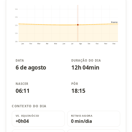
14h
13h
Bragança
12h
11h
10h
Jan
Fev
Mar
Abr
Mai
Jun
Jul
Ago
Set
Out
Nov
Dez
DATA
DURAÇÃO DO DIA
6 de agosto
12h 04min
NASCER
PÔR
06:11
18:15
CONTEXTO DO DIA
VS. EQUINÓCIO
RITMO AGORA
+0h04
0 min/dia