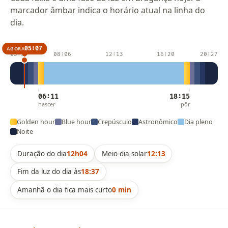
marcador âmbar indica o horário atual na linha do
dia.
05:07
AGORA
03:59
08:06
12:13
16:20
20:27
06:11
18:15
nascer
pôr
Golden hour
Blue hour
Crepúsculo
Astronômico
Dia pleno
Noite
Duração do dia
12h04
Meio-dia solar
12:13
Fim da luz do dia às
18:37
Amanhã o dia fica mais curto
0 min