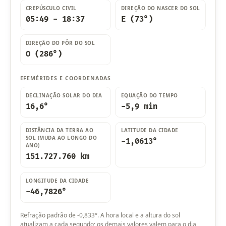
CREPÚSCULO CIVIL
DIREÇÃO DO NASCER DO SOL
05:49 - 18:37
E (73°)
DIREÇÃO DO PÔR DO SOL
O (286°)
EFEMÉRIDES E COORDENADAS
DECLINAÇÃO SOLAR DO DIA
EQUAÇÃO DO TEMPO
16,6°
-5,9 min
DISTÂNCIA DA TERRA AO
LATITUDE DA CIDADE
SOL (MUDA AO LONGO DO
-1,0613°
ANO)
151.727.760 km
LONGITUDE DA CIDADE
-46,7826°
Refração padrão de -0,833°. A hora local e a altura do sol
atualizam a cada segundo; os demais valores valem para o dia