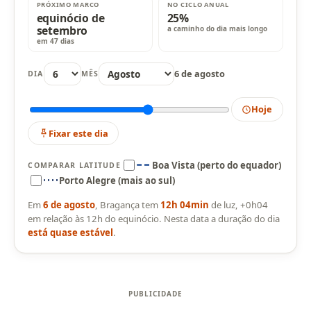
PRÓXIMO MARCO
NO CICLO ANUAL
equinócio de
25%
setembro
a caminho do dia mais longo
em 47 dias
6 de agosto
DIA
MÊS
Hoje
Fixar este dia
Boa Vista (perto do equador)
COMPARAR LATITUDE
Porto Alegre (mais ao sul)
Em
6 de agosto
, Bragança tem
12h 04min
de luz, +0h04
em relação às 12h do equinócio. Nesta data a duração do dia
está quase estável
.