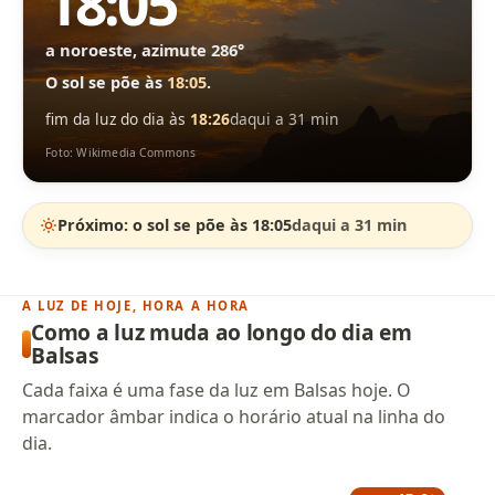
18:05
a noroeste, azimute 286°
O sol se põe às
18:05
.
fim da luz do dia às
18:26
daqui a 31 min
Foto: Wikimedia Commons
Próximo: o sol se põe às 18:05
daqui a 31 min
A LUZ DE HOJE, HORA A HORA
Como a luz muda ao longo do dia em
Balsas
Cada faixa é uma fase da luz em Balsas hoje. O
marcador âmbar indica o horário atual na linha do
dia.