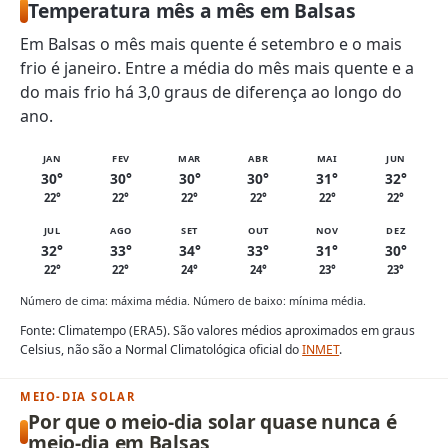
Temperatura mês a mês em Balsas
Em Balsas o mês mais quente é setembro e o mais
frio é janeiro. Entre a média do mês mais quente e a
do mais frio há 3,0 graus de diferença ao longo do
ano.
JAN
FEV
MAR
ABR
MAI
JUN
30°
30°
30°
30°
31°
32°
22°
22°
22°
22°
22°
22°
JUL
AGO
SET
OUT
NOV
DEZ
32°
33°
34°
33°
31°
30°
22°
22°
24°
24°
23°
23°
Número de cima: máxima média. Número de baixo: mínima média.
Fonte: Climatempo (ERA5). São valores médios aproximados em graus
Celsius, não são a Normal Climatológica oficial do
INMET
.
MEIO-DIA SOLAR
Por que o meio-dia solar quase nunca é
meio-dia em Balsas