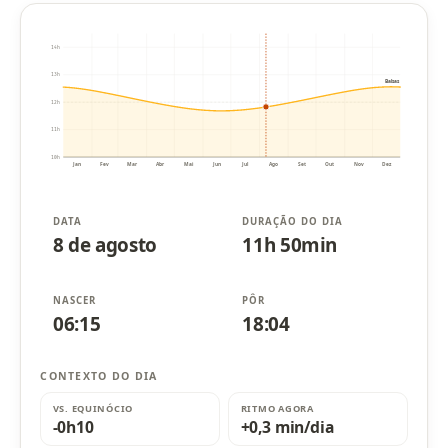
14h
13h
Balsas
12h
11h
10h
Jan
Fev
Mar
Abr
Mai
Jun
Jul
Ago
Set
Out
Nov
Dez
DATA
DURAÇÃO DO DIA
8 de agosto
11h 50min
NASCER
PÔR
06:15
18:04
CONTEXTO DO DIA
VS. EQUINÓCIO
RITMO AGORA
-0h10
+0,3 min/dia