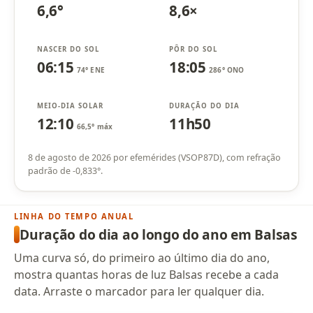
6,6°
8,6×
NASCER DO SOL
PÔR DO SOL
06:15
18:05
74° ENE
286° ONO
MEIO-DIA SOLAR
DURAÇÃO DO DIA
12:10
11h50
66,5° máx
8 de agosto de 2026 por efemérides (VSOP87D), com refração
padrão de -0,833°.
LINHA DO TEMPO ANUAL
Duração do dia ao longo do ano em Balsas
Uma curva só, do primeiro ao último dia do ano,
mostra quantas horas de luz Balsas recebe a cada
data. Arraste o marcador para ler qualquer dia.