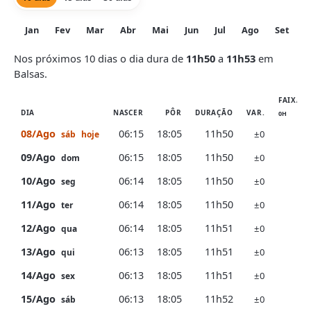
Jan
Fev
Mar
Abr
Mai
Jun
Jul
Ago
Set
O
Nos próximos 10 dias o dia dura de
11h50
a
11h53
em
Balsas.
FAIXA D
DIA
NASCER
PÔR
DURAÇÃO
VAR.
0H
6
08/Ago
06:15
18:05
11h50
±0
sáb
hoje
09/Ago
06:15
18:05
11h50
±0
dom
10/Ago
06:14
18:05
11h50
±0
seg
11/Ago
06:14
18:05
11h50
±0
ter
12/Ago
06:14
18:05
11h51
±0
qua
13/Ago
06:13
18:05
11h51
±0
qui
14/Ago
06:13
18:05
11h51
±0
sex
15/Ago
06:13
18:05
11h52
±0
sáb