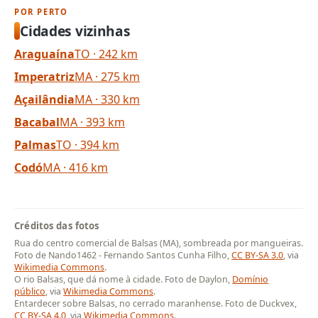
POR PERTO
Cidades vizinhas
Araguaína
TO · 242 km
Imperatriz
MA · 275 km
Açailândia
MA · 330 km
Bacabal
MA · 393 km
Palmas
TO · 394 km
Codó
MA · 416 km
Créditos das fotos
Rua do centro comercial de Balsas (MA), sombreada por mangueiras.
Foto de Nando1462 - Fernando Santos Cunha Filho,
CC BY-SA 3.0
, via
Wikimedia Commons
.
O rio Balsas, que dá nome à cidade. Foto de Daylon,
Domínio
público
, via
Wikimedia Commons
.
Entardecer sobre Balsas, no cerrado maranhense. Foto de Duckvex,
CC BY-SA 4.0
, via
Wikimedia Commons
.