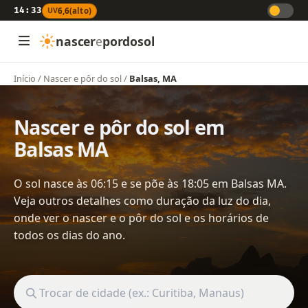
14:33
UV
6,6
(alto)
nascer
e
pordosol
Início
/
Nascer e pôr do sol
/
Balsas, MA
Nascer e pôr do sol em
Balsas MA
O sol nasce às 06:15 e se põe às 18:05 em Balsas MA.
Veja outros detalhes como duração da luz do dia,
onde ver o nascer e o pôr do sol e os horários de
todos os dias do ano.
Buscar cidade