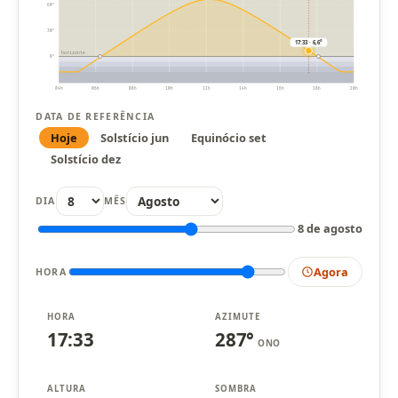
60°
30°
17:33 · 6,6°
horizonte
0°
04h
06h
08h
10h
12h
14h
16h
18h
20h
DATA DE REFERÊNCIA
Hoje
Solstício jun
Equinócio set
Solstício dez
DIA
MÊS
8 de agosto
Agora
HORA
HORA
AZIMUTE
17:33
287°
ONO
ALTURA
SOMBRA