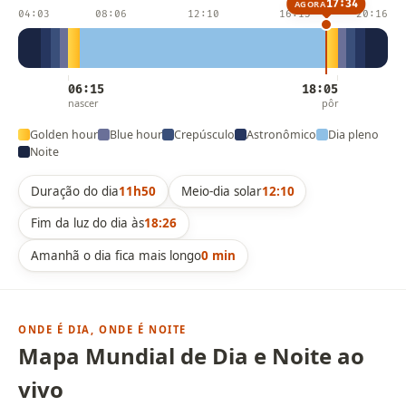
17:34
AGORA
04:03
08:06
12:10
16:13
20:16
06:15
18:05
nascer
pôr
Golden hour
Blue hour
Crepúsculo
Astronômico
Dia pleno
Noite
Duração do dia
11h50
Meio-dia solar
12:10
Fim da luz do dia às
18:26
Amanhã o dia fica mais longo
0 min
ONDE É DIA, ONDE É NOITE
Mapa Mundial de Dia e Noite ao
vivo