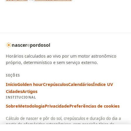
nascer
e
pordosol
Horários calculados ao vivo por um motor astronômico
próprio, determinístico e sem serviço externo.
SEÇÕES
Início
Golden hour
Crepúsculos
Calendários
Índice UV
Cidades
Artigos
INSTITUCIONAL
Sobre
Metodologia
Privacidade
Preferências de cookies
Cálculo de nascer e pôr do sol, crepúsculos e duração do dia a
partir de efemérides astronômicas, com precisão típica de
cerca de 1 minuto.