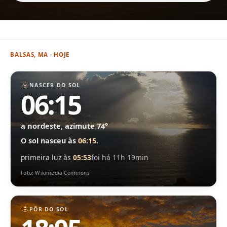
BALSAS, MA · HOJE
NASCER DO SOL
06:15
a nordeste, azimute 74°
O sol nasceu às
06:15
.
primeira luz às
05:53
foi há 11h 19min
Foto: Wikimedia Commons
PÔR DO SOL