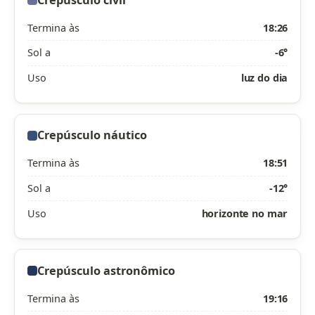
Termina às
18:26
Sol a
-6°
Uso
luz do dia
Crepúsculo náutico
Termina às
18:51
Sol a
-12°
Uso
horizonte no mar
Crepúsculo astronômico
Termina às
19:16