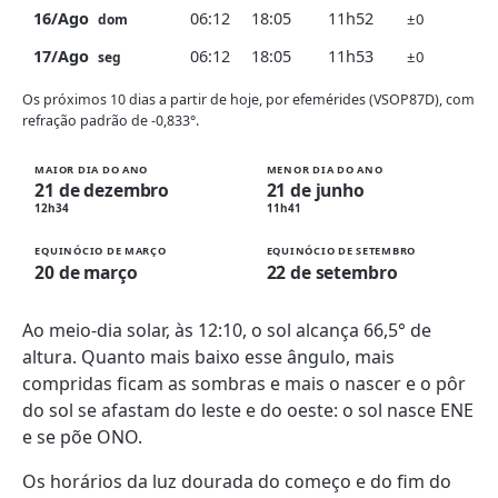
16/Ago
06:12
18:05
11h52
±0
dom
17/Ago
06:12
18:05
11h53
±0
seg
Os próximos 10 dias a partir de hoje, por efemérides (VSOP87D), com
refração padrão de -0,833°.
MAIOR DIA DO ANO
MENOR DIA DO ANO
21 de dezembro
21 de junho
12h34
11h41
EQUINÓCIO DE MARÇO
EQUINÓCIO DE SETEMBRO
20 de março
22 de setembro
Ao meio-dia solar, às 12:10, o sol alcança 66,5° de
altura. Quanto mais baixo esse ângulo, mais
compridas ficam as sombras e mais o nascer e o pôr
do sol se afastam do leste e do oeste: o sol nasce ENE
e se põe ONO.
Os horários da luz dourada do começo e do fim do