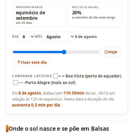
PRÓXIMO MARCO
NO CICLO ANUAL
equinócio de
26%
setembro
a caminho do dia mais longo
em 45 dias
8 de agosto
DIA
MÊS
Hoje
Fixar este dia
Boa Vista (perto do equador)
COMPARAR LATITUDE
Porto Alegre (mais ao sul)
Em
8 de agosto
, Balsas tem
11h 50min
de luz, -0h10 em
relação às 12h do equinócio. Nesta data a duração do dia
aumenta 0,3 min por dia
.
Onde o sol nasce e se põe em Balsas