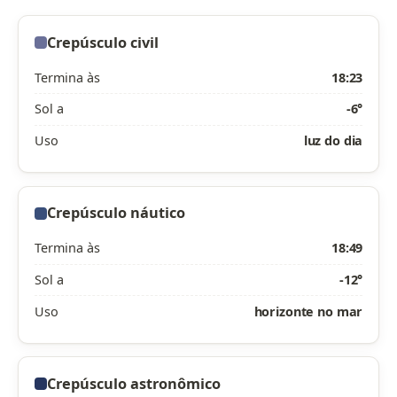
Crepúsculo civil
Termina às
18:23
Sol a
-6°
Uso
luz do dia
Crepúsculo náutico
Termina às
18:49
Sol a
-12°
Uso
horizonte no mar
Crepúsculo astronômico