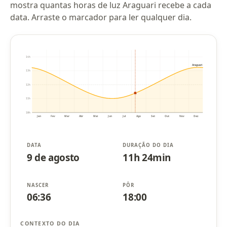
mostra quantas horas de luz Araguari recebe a cada
data. Arraste o marcador para ler qualquer dia.
14h
Araguari
13h
12h
11h
10h
Jan
Fev
Mar
Abr
Mai
Jun
Jul
Ago
Set
Out
Nov
Dez
DATA
DURAÇÃO DO DIA
9 de agosto
11h 24min
NASCER
PÔR
06:36
18:00
CONTEXTO DO DIA