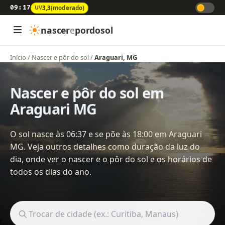
09:17
UV
3,3
(moderado)
nascer
e
pordosol
Início
/
Nascer e pôr do sol
/
Araguari, MG
Nascer e pôr do sol em
Araguari MG
O sol nasce às 06:37 e se põe às 18:00 em Araguari
MG. Veja outros detalhes como duração da luz do
dia, onde ver o nascer e o pôr do sol e os horários de
todos os dias do ano.
Buscar cidade