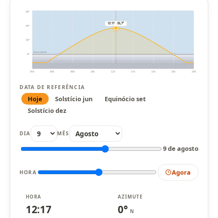
90°
12:17 · 55,7°
60°
30°
horizonte
0°
04h
06h
08h
10h
12h
14h
16h
18h
20h
DATA DE REFERÊNCIA
Hoje
Solstício jun
Equinócio set
Solstício dez
DIA
MÊS
9 de agosto
Agora
HORA
HORA
AZIMUTE
12:17
0°
N