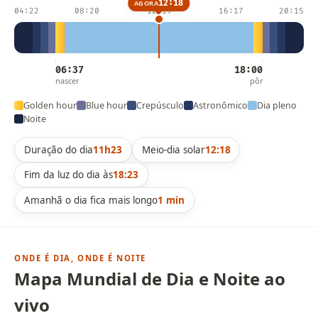
12:18
AGORA
04:22
08:20
12:19
16:17
20:15
06:37
18:00
nascer
pôr
Golden hour
Blue hour
Crepúsculo
Astronômico
Dia pleno
Noite
Duração do dia
11h23
Meio-dia solar
12:18
Fim da luz do dia às
18:23
Amanhã o dia fica mais longo
1 min
ONDE É DIA, ONDE É NOITE
Mapa Mundial de Dia e Noite ao
vivo