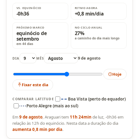
VS. EQUINÓCIO
RITMO AGORA
-0h36
+0,8 min/dia
PRÓXIMO MARCO
NO CICLO ANUAL
equinócio de
27%
setembro
a caminho do dia mais longo
em 44 dias
9 de agosto
DIA
MÊS
Hoje
Fixar este dia
Boa Vista (perto do equador)
COMPARAR LATITUDE
Porto Alegre (mais ao sul)
Em
9 de agosto
, Araguari tem
11h 24min
de luz, -0h36 em
relação às 12h do equinócio. Nesta data a duração do dia
aumenta 0,8 min por dia
.