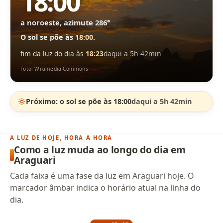
18:00
a noroeste, azimute 286°
O sol se põe às
18:00
.
fim da luz do dia às
18:23
daqui a 5h 42min
Foto: Wikimedia Commons
Próximo: o sol se põe às 18:00
daqui a 5h 42min
A LUZ DE HOJE, HORA A HORA
Como a luz muda ao longo do dia em
Araguari
Cada faixa é uma fase da luz em Araguari hoje. O
marcador âmbar indica o horário atual na linha do
dia.