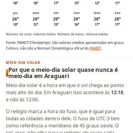
18°
18°
17°
15°
12°
11°
JUL
AGO
SET
OUT
NOV
DEZ
26°
28°
29°
29°
28°
28°
10°
12°
15°
16°
17°
17°
Número de cima: máxima média. Número de baixo: mínima média.
Fonte: INMET/Climatempo. São valores médios aproximados em graus
Celsius, não são a Normal Climatológica oficial do
INMET
.
MEIO-DIA SOLAR
Por que o meio-dia solar quase nunca é
meio-dia em Araguari
Meio-dia solar é a hora em que o sol chega ao ponto
mais alto do dia. Em Araguari isso acontece às
12:18
,
e não às 12:00.
O relógio marca a hora do fuso, que é igual para
todas as cidades dentro dele. O fuso de UTC-3 tem
como referência o meridiano de 45 graus oeste. O
sol, esse, não olha para o relógio: ele cruza cada