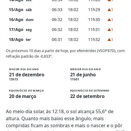
15/Ago
06:33
18:02
11h29
▲1
sáb
16/Ago
06:32
18:02
11h30
▲1
dom
17/Ago
06:32
18:02
11h31
▲1
seg
18/Ago
06:31
18:02
11h32
▲1
ter
Os próximos 10 dias a partir de hoje, por efemérides (VSOP87D), com
refração padrão de -0,833°.
MAIOR DIA DO ANO
MENOR DIA DO ANO
21 de dezembro
21 de junho
13h15
11h01
EQUINÓCIO DE MARÇO
EQUINÓCIO DE SETEMBRO
20 de março
22 de setembro
Ao meio-dia solar, às 12:18, o sol alcança 55,6° de
altura. Quanto mais baixo esse ângulo, mais
compridas ficam as sombras e mais o nascer e o pôr