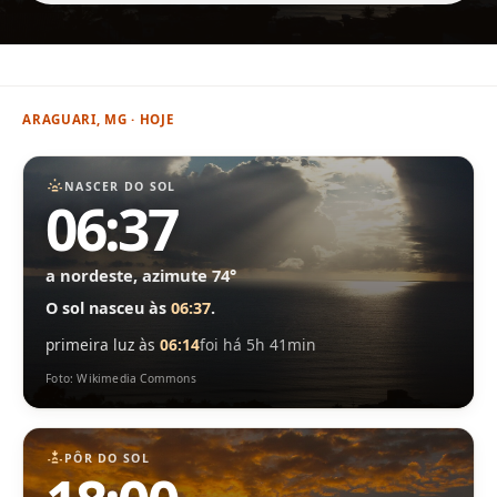
ARAGUARI, MG · HOJE
NASCER DO SOL
06:37
a nordeste, azimute 74°
O sol nasceu às
06:37
.
primeira luz às
06:14
foi há 5h 41min
Foto: Wikimedia Commons
PÔR DO SOL