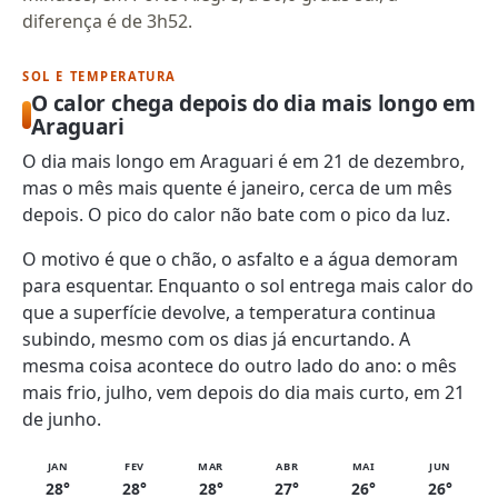
diferença é de 3h52.
SOL E TEMPERATURA
O calor chega depois do dia mais longo em
Araguari
O dia mais longo em Araguari é em 21 de dezembro,
mas o mês mais quente é janeiro, cerca de um mês
depois. O pico do calor não bate com o pico da luz.
O motivo é que o chão, o asfalto e a água demoram
para esquentar. Enquanto o sol entrega mais calor do
que a superfície devolve, a temperatura continua
subindo, mesmo com os dias já encurtando. A
mesma coisa acontece do outro lado do ano: o mês
mais frio, julho, vem depois do dia mais curto, em 21
de junho.
JAN
FEV
MAR
ABR
MAI
JUN
28°
28°
28°
27°
26°
26°