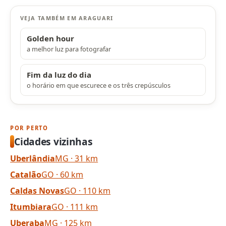
VEJA TAMBÉM EM ARAGUARI
Golden hour
a melhor luz para fotografar
Fim da luz do dia
o horário em que escurece e os três crepúsculos
POR PERTO
Cidades vizinhas
Uberlândia
MG · 31 km
Catalão
GO · 60 km
Caldas Novas
GO · 110 km
Itumbiara
GO · 111 km
Uberaba
MG · 125 km