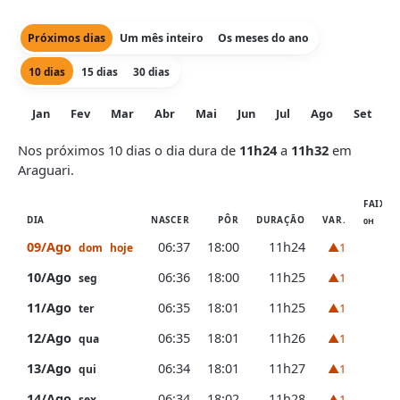
Próximos dias
Um mês inteiro
Os meses do ano
10 dias
15 dias
30 dias
Jan
Fev
Mar
Abr
Mai
Jun
Jul
Ago
Set
O
Nos próximos 10 dias o dia dura de
11h24
a
11h32
em
Araguari.
FAIXA 
DIA
NASCER
PÔR
DURAÇÃO
VAR.
0H
09/Ago
06:37
18:00
11h24
▲1
dom
hoje
10/Ago
06:36
18:00
11h25
▲1
seg
11/Ago
06:35
18:01
11h25
▲1
ter
12/Ago
06:35
18:01
11h26
▲1
qua
13/Ago
06:34
18:01
11h27
▲1
qui
14/Ago
06:34
18:02
11h28
▲1
sex