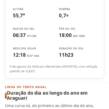
ALTURA
SOMBRA
55,7°
0,7×
NASCER DO SOL
PÔR DO SOL
06:37
18:00
74° ENE
286° ONO
MEIO-DIA SOLAR
DURAÇÃO DO DIA
12:18
11h23
55,6° máx
9 de agosto de 2026 por efemérides (VSOP87D), com refração
padrão de -0,833°.
LINHA DO TEMPO ANUAL
Duração do dia ao longo do ano em
Araguari
Uma curva só, do primeiro ao último dia do ano,