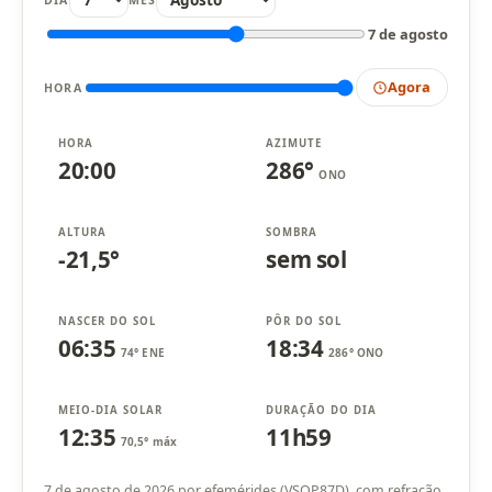
7 de agosto
Agora
HORA
HORA
AZIMUTE
20:00
286°
ONO
ALTURA
SOMBRA
-21,5°
sem sol
NASCER DO SOL
PÔR DO SOL
06:35
18:34
74° ENE
286° ONO
MEIO-DIA SOLAR
DURAÇÃO DO DIA
12:35
11h59
70,5° máx
7 de agosto de 2026 por efemérides (VSOP87D), com refração