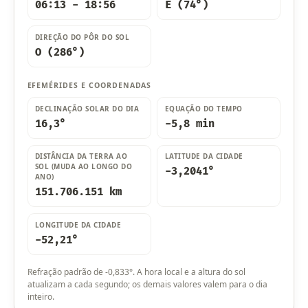
06:13 - 18:56
E (74°)
DIREÇÃO DO PÔR DO SOL
O (286°)
EFEMÉRIDES E COORDENADAS
DECLINAÇÃO SOLAR DO DIA
EQUAÇÃO DO TEMPO
16,3°
-5,8 min
DISTÂNCIA DA TERRA AO
LATITUDE DA CIDADE
SOL (MUDA AO LONGO DO
-3,2041°
ANO)
151.706.151 km
LONGITUDE DA CIDADE
-52,21°
Refração padrão de -0,833°. A hora local e a altura do sol
atualizam a cada segundo; os demais valores valem para o dia
inteiro.