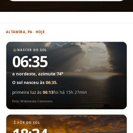
ALTAMIRA, PA · HOJE
NASCER DO SOL
06:35
a nordeste, azimute 74°
O sol nasceu às
06:35
.
primeira luz às
06:13
foi há 15h 27min
Foto: Wikimedia Commons
PÔR DO SOL