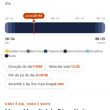
dia.
22:02
AGORA
18:34
21:34
00:35
03:35
06:35
18:34
06:35
pôr
nascer
Golden hour
Blue hour
Crepúsculo
Astronômico
Dia pleno
Noite
Duração do dia
11h59
Meio-dia solar
12:35
Fim da luz do dia às
18:56
Amanhã o dia fica mais longo
0 min
ONDE É DIA, ONDE É NOITE