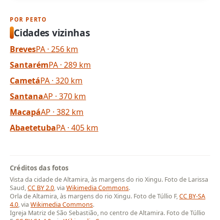
POR PERTO
Cidades vizinhas
Breves
PA · 256 km
Santarém
PA · 289 km
Cametá
PA · 320 km
Santana
AP · 370 km
Macapá
AP · 382 km
Abaetetuba
PA · 405 km
Créditos das fotos
Vista da cidade de Altamira, às margens do rio Xingu. Foto de Larissa
Saud,
CC BY 2.0
, via
Wikimedia Commons
.
Orla de Altamira, às margens do rio Xingu. Foto de Túllio F,
CC BY-SA
4.0
, via
Wikimedia Commons
.
Igreja Matriz de São Sebastião, no centro de Altamira. Foto de Túllio