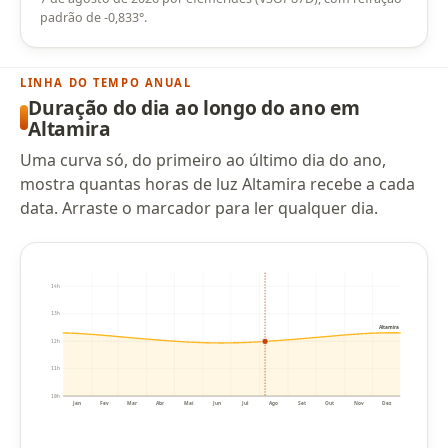
padrão de -0,833°.
LINHA DO TEMPO ANUAL
Duração do dia ao longo do ano em
Altamira
Uma curva só, do primeiro ao último dia do ano,
mostra quantas horas de luz Altamira recebe a cada
data. Arraste o marcador para ler qualquer dia.
14h
13h
Altamira
12h
11h
10h
Jan
Fev
Mar
Abr
Mai
Jun
Jul
Ago
Set
Out
Nov
Dez