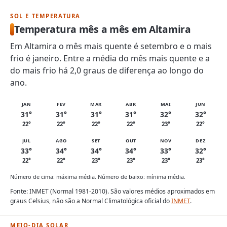
SOL E TEMPERATURA
Temperatura mês a mês em Altamira
Em Altamira o mês mais quente é setembro e o mais
frio é janeiro. Entre a média do mês mais quente e a
do mais frio há 2,0 graus de diferença ao longo do
ano.
JAN
FEV
MAR
ABR
MAI
JUN
31°
31°
31°
31°
32°
32°
22°
22°
22°
22°
23°
22°
JUL
AGO
SET
OUT
NOV
DEZ
33°
34°
34°
34°
33°
32°
22°
22°
23°
23°
23°
23°
Número de cima: máxima média. Número de baixo: mínima média.
Fonte: INMET (Normal 1981-2010). São valores médios aproximados em
graus Celsius, não são a Normal Climatológica oficial do
INMET
.
MEIO-DIA SOLAR