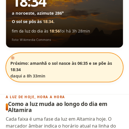
18:34
a noroeste, azimute 286°
O sol se pôs às
18:34
.
fim da luz do dia às
18:56
foi há 3h 28min
Foto: Wikimedia Commons
Próximo: amanhã o sol nasce às 06:35 e se põe às
18:34
daqui a 8h 33min
A LUZ DE HOJE, HORA A HORA
Como a luz muda ao longo do dia em
Altamira
Cada faixa é uma fase da luz em Altamira hoje. O
marcador âmbar indica o horário atual na linha do