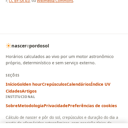
F,
CC BY-SA 4.0
, via
Wikimedia Commons
.
nascer
e
pordosol
Horários calculados ao vivo por um motor astronômico
próprio, determinístico e sem serviço externo.
SEÇÕES
Início
Golden hour
Crepúsculos
Calendários
Índice UV
Cidades
Artigos
INSTITUCIONAL
Sobre
Metodologia
Privacidade
Preferências de cookies
Cálculo de nascer e pôr do sol, crepúsculos e duração do dia a
partir de efemérides astronômicas, com precisão típica de