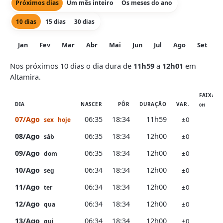
Próximos dias
Um mês inteiro
Os meses do ano
10 dias
15 dias
30 dias
Jan
Fev
Mar
Abr
Mai
Jun
Jul
Ago
Set
O
Nos próximos 10 dias o dia dura de
11h59
a
12h01
em
Altamira.
FAIXA D
DIA
NASCER
PÔR
DURAÇÃO
VAR.
0H
6H
07/Ago
06:35
18:34
11h59
±0
sex
hoje
08/Ago
06:35
18:34
12h00
±0
sáb
09/Ago
06:35
18:34
12h00
±0
dom
10/Ago
06:34
18:34
12h00
±0
seg
11/Ago
06:34
18:34
12h00
±0
ter
12/Ago
06:34
18:34
12h00
±0
qua
13/Ago
06:34
18:34
12h00
±0
qui