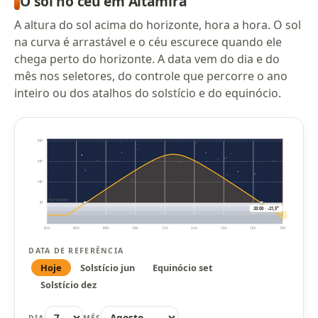
O sol no céu em Altamira
A altura do sol acima do horizonte, hora a hora. O sol
na curva é arrastável e o céu escurece quando ele
chega perto do horizonte. A data vem do dia e do
mês nos seletores, do controle que percorre o ano
inteiro ou dos atalhos do solstício e do equinócio.
90°
60°
30°
horizonte
0°
20:00 · -21,5°
04h
06h
08h
10h
12h
14h
16h
18h
20h
DATA DE REFERÊNCIA
Hoje
Solstício jun
Equinócio set
Solstício dez
DIA
MÊS