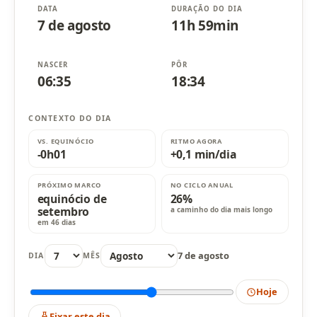
DATA
DURAÇÃO DO DIA
7 de agosto
11h 59min
NASCER
PÔR
06:35
18:34
CONTEXTO DO DIA
VS. EQUINÓCIO
RITMO AGORA
-0h01
+0,1 min/dia
PRÓXIMO MARCO
NO CICLO ANUAL
equinócio de
26%
setembro
a caminho do dia mais longo
em 46 dias
7 de agosto
DIA
MÊS
Hoje
Fixar este dia