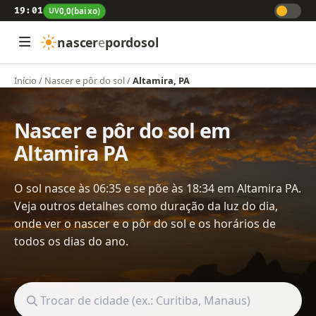
19:01
UV
0,0
(baixo)
nascer
e
pordosol
Início
/
Nascer e pôr do sol
/
Altamira, PA
Nascer e pôr do sol em
Altamira PA
O sol nasce às 06:35 e se põe às 18:34 em Altamira PA.
Veja outros detalhes como duração da luz do dia,
onde ver o nascer e o pôr do sol e os horários de
todos os dias do ano.
Buscar cidade