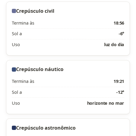
Crepúsculo civil
Termina às
18:56
Sol a
-6°
Uso
luz do dia
Crepúsculo náutico
Termina às
19:21
Sol a
-12°
Uso
horizonte no mar
Crepúsculo astronômico