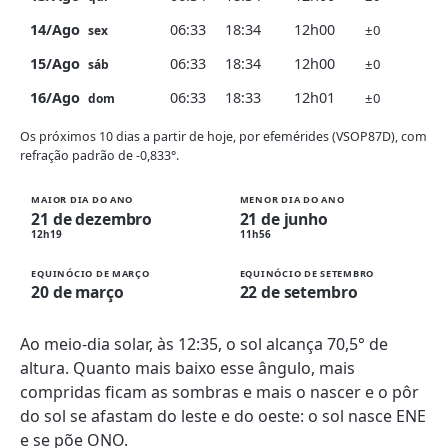
14/Ago
06:33
18:34
12h00
±0
sex
15/Ago
06:33
18:34
12h00
±0
sáb
16/Ago
06:33
18:33
12h01
±0
dom
Os próximos 10 dias a partir de hoje, por efemérides (VSOP87D), com
refração padrão de -0,833°.
MAIOR DIA DO ANO
MENOR DIA DO ANO
21 de dezembro
21 de junho
12h19
11h56
EQUINÓCIO DE MARÇO
EQUINÓCIO DE SETEMBRO
20 de março
22 de setembro
Ao meio-dia solar, às 12:35, o sol alcança 70,5° de
altura. Quanto mais baixo esse ângulo, mais
compridas ficam as sombras e mais o nascer e o pôr
do sol se afastam do leste e do oeste: o sol nasce ENE
e se põe ONO.